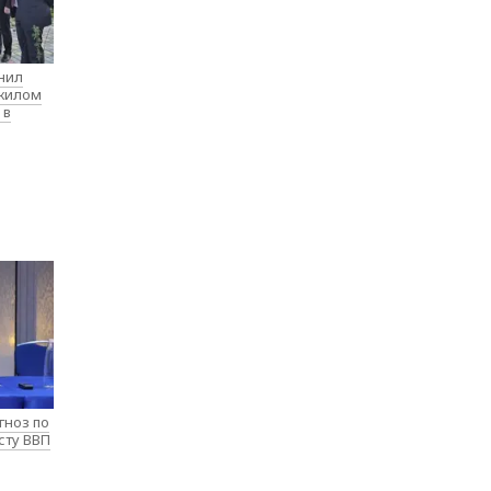
нил
 жилом
 в
гноз по
сту ВВП