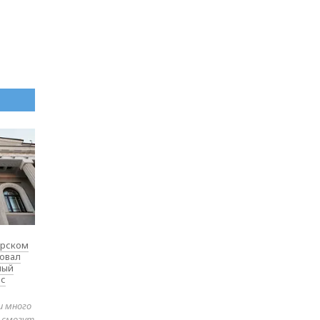
ярском
товал
ный
 с
и много
е смогут