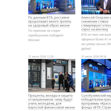
По данным ВТБ, россияне
Алексей Охорзин и
продолжают много тратить
снижение ставок
на здоровый образ жизни
стимулирует отл
спрос на ипотеку
По тратам на спорт
ВТБ за семь месяце
традиционно лидирует
оформил более 41 т
Москва
на сумму свыше 20
рублей
31 июля 2026 12:28
31 июля 2026 08:56
Проценты, вклады и защита
Сухобузимский му
от мошенников: чему будут
победителем гран
учить молодёжь для
программы «Красо
взрослой финансовой жизни
фонда «ВТБ-Стран