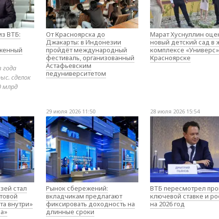
з ВТБ:
От Красноярска до
Марат Хуснуллин оце
Джакарты: в Индонезии
новый детский сад в
оженный
пройдёт международный
комплексе «Универс»
фестиваль, организованный
Красноярске
Астафьевским
в года
педуниверситетом
ыс. сделок
0 млрд
29 июля 2026 11:50
28 июля 2026 15:54
зей стал
Рынок сбережений:
ВТБ пересмотрел про
товой
вкладчикам предлагают
ключевой ставке и ро
та внутри»
фиксировать доходность на
на 2026 год
а»
длинные сроки