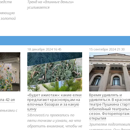
редств
Тренд на «длинные деньги»
усиливается
диняющую
 золотой
18 декабря 2024 16:45
15 сентября 2024 21:30
«Будет ажиотаж»: какие елки
Время удивлять и
ла 42-ая
предлагают красноярцам на
удивляться. В красно
елочных базарах и за какую
театре Пушкина стар
цену
юбилейный театраль
еньками с
сезон. Фоторепортаж
Sibnovosti.ru проехались по
открытия
пяти точкам и узнали, на что
Зрителям подготовил
обратить внимание, чтобы не
интересного. Они даж