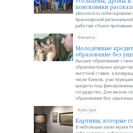
Усольцевы, дроны и 
поисковики рассказа
sibnovosti.ru побеседовал
Красноярской регионально
работам «Поиск пропавших
Финансы
Молодёжные кредиты
образование без ущ
Высшее образование стано
образовательных кредитов 
льготной ставке, а возвра
числе банков, участвующих
кредиты под фиксированны
государство. Для многих с
образование без серьёзных
Культура
Картины, которые г
В небольших залах музея Р