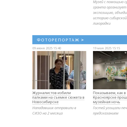
Музей с помощью с
гранта организует
экспозицию, объе
историю сибирской
лихорадки
ФОТОРЕПОРТАЖ
>
09 июня 2025 15:40
19 мая 2025 15:15
Журналистов избили
Показываем, как в
палками на съемке сюжета в
Красноярске прош
Новосибирске
музейная ночь
Нападавших отправили в
Гостей угощали печ
СИЗО на 2 месяца
предсказанием