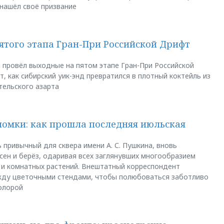
 нашёл своё призвание
пятого этапа Гран-При Российской Дрифт
u провёл выходные на пятом этапе Гран-При Российской
, как сибирский уик-энд превратился в плотный коктейль из
тельского азарта
ломки: как прошла последняя июльская
 привычный для сквера имени А. С. Пушкина, вновь
сен и берёз, одаривая всех заглянувших многообразием
 и комнатных растений. Внештатный корреспондент
между цветочными стендами, чтобы полюбоваться заботливо
флорой