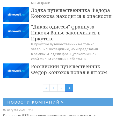
магистрали
Лодка путешественника Федора
Конюхова находится в опасности
"Дикая одиссея" француза
Николя Ванье закончилась в
Иркутске
В Иркутске путешественник не только
завершил экспедицию, но и представил
в рамках «Недели французского кино»
свой фильм «Белль и Себастьян».
Российский путешественник
Федор Конюхов попал в шторм
«
1
2
3
НОВОСТИ КОМПАНИЙ
>
07 августа 2026 14:42
По данным ВТБ, россияне продолжают много тратить на