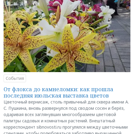
События
От флокса до камнеломки: как прошла
последняя июльская выставка цветов
Цветочный вернисаж, столь привычный для сквера имени А.
С. Пушкина, вновь развернулся под сводом сосен и берёз,
одаривая всех заглянувших многообразием цветовой
палитры садовых и комнатных растений. Внештатный
корреспондент sibnovosti.ru прогулялся между цветочными
стендами, чтобы полюбоваться заботливо выращенной