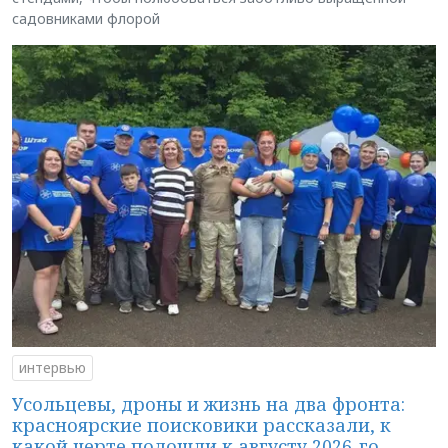
садовниками флорой
интервью
Усольцевы, дроны и жизнь на два фронта:
красноярские поисковики рассказали, к
какой черте подошли к августу 2026-го