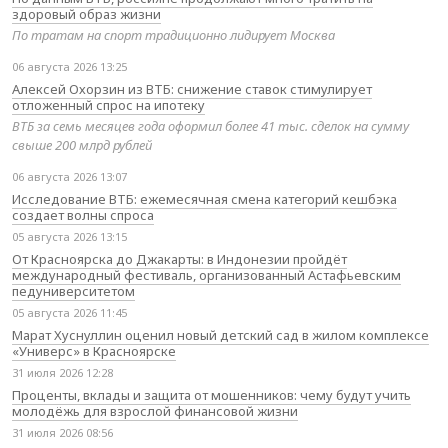
здоровый образ жизни
По тратам на спорт традиционно лидирует Москва
06 августа 2026 13:25
Алексей Охорзин из ВТБ: снижение ставок стимулирует
отложенный спрос на ипотеку
ВТБ за семь месяцев года оформил более 41 тыс. сделок на сумму
свыше 200 млрд рублей
06 августа 2026 13:07
Исследование ВТБ: ежемесячная смена категорий кешбэка
создает волны спроса
05 августа 2026 13:15
От Красноярска до Джакарты: в Индонезии пройдёт
международный фестиваль, организованный Астафьевским
педуниверситетом
05 августа 2026 11:45
Марат Хуснуллин оценил новый детский сад в жилом комплексе
«Универс» в Красноярске
31 июля 2026 12:28
Проценты, вклады и защита от мошенников: чему будут учить
молодёжь для взрослой финансовой жизни
31 июля 2026 08:56