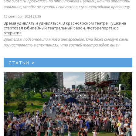
Sibnovosti.ru проехались по пяти точкам и узнали, на что обратить
внимание, чтобы не купить некачественную новогоднюю красавицу
15 сентября 2024 21:30
Время удивлять и удивляться. В красноярском театре Пушкина
стартовал юбилейный театральный сезон. Фоторепортаж с
открытия
Зрителям подготовили много интересного. Они даже смогут сами
поучаствовать в спектаклях. Что гостей театра ждет еще?
СТАТЬИ
>