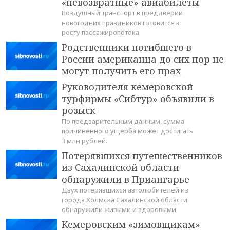
«невозвратные» авиабилеты
Воздушный транспорт в преддверии
новогодних праздников готовится к
росту пассажиропотока
Родственники погибшего в
России американца до сих пор не
могут получить его прах
Руководителя кемеровской
турфирмы «Сибтур» объявили в
розыск
По предварительным данным, сумма
причиненного ущерба может достигать
3 млн рублей.
Потерявшихся путешественников
из Сахалинской области
обнаружили в Приангарье
Двух потерявшихся автолюбителей из
города Холмска Сахалинской области
обнаружили живыми и здоровыми
Кемеровским «зимовщикам»