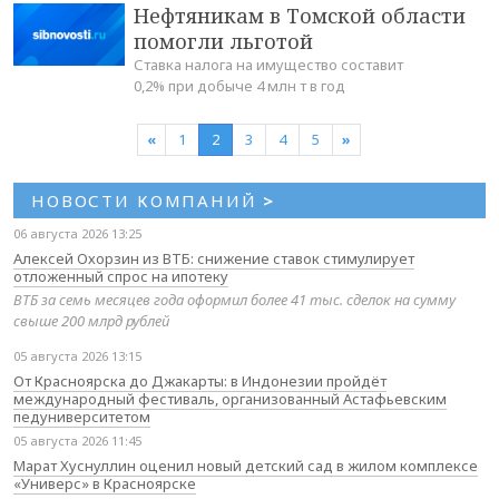
Нефтяникам в Томской области
помогли льготой
Ставка налога на имущество составит
0,2% при добыче 4 млн т в год
«
1
2
3
4
5
»
НОВОСТИ КОМПАНИЙ
>
06 августа 2026 13:25
Алексей Охорзин из ВТБ: снижение ставок стимулирует
отложенный спрос на ипотеку
ВТБ за семь месяцев года оформил более 41 тыс. сделок на сумму
свыше 200 млрд рублей
05 августа 2026 13:15
От Красноярска до Джакарты: в Индонезии пройдёт
международный фестиваль, организованный Астафьевским
педуниверситетом
05 августа 2026 11:45
Марат Хуснуллин оценил новый детский сад в жилом комплексе
«Универс» в Красноярске