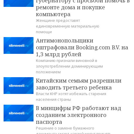
губернатору с просьбой помочь в
ремонте дома и покупке
компьютера
Женщине предоставят
единовременную материальную
помощи
Антимонопольщики
оштрафовали Booking.com B.V. на
1,3 млрд рублей
Компанию признали виновной в
злоупотреблении доминирующим
положением
Китайским семьям разрешили
заводить третьего ребенка
Власти КНР хотят избежать старения
населения страны
В минцифры РФ работают над
созданием электронного
паспорта
Решение о замене бумажного
документа смарт-картой могут принять