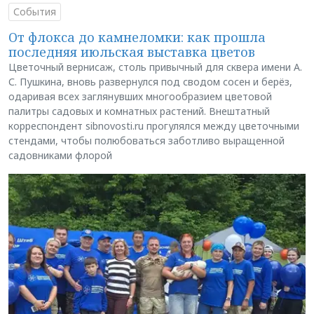
События
От флокса до камнеломки: как прошла
последняя июльская выставка цветов
Цветочный вернисаж, столь привычный для сквера имени А.
С. Пушкина, вновь развернулся под сводом сосен и берёз,
одаривая всех заглянувших многообразием цветовой
палитры садовых и комнатных растений. Внештатный
корреспондент sibnovosti.ru прогулялся между цветочными
стендами, чтобы полюбоваться заботливо выращенной
садовниками флорой