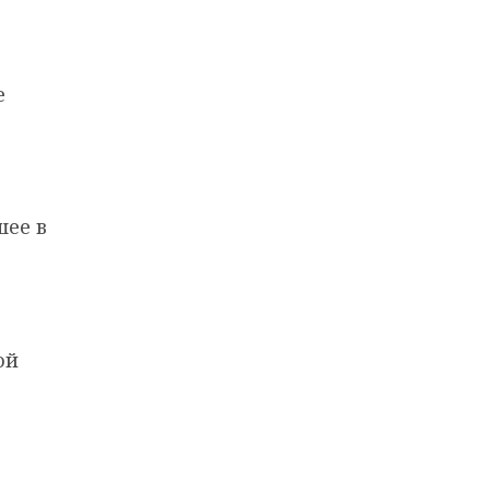
е
шее в
ой