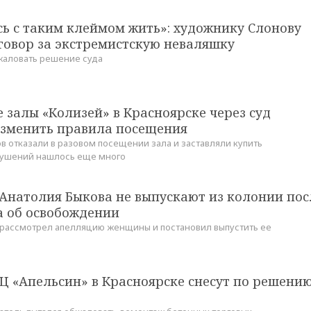
ь с таким клеймом жить»: художнику Слонову
говор за экстремистскую неваляшку
жаловать решение суда
залы «Колизей» в Красноярске через суд
изменить правила посещения
в отказали в разовом посещении зала и заставляли купить
рушений нашлось еще много
Анатолия Быкова не выпускают из колонии пос
а об освобождении
 рассмотрел апелляцию женщины и постановил выпустить ее
Ц «Апельсин» в Красноярске снесут по решени