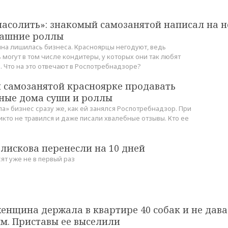
асолить»: знакомый самозанятой написал на н
машние роллы
на лишилась бизнеса. Красноярцы негодуют, ведь
 могут в том числе кондитеры, у которых они так любят
. Что на это отвечают в Роспотребнадзоре?
л самозанятой красноярке продавать
ные дома суши и роллы
» бизнес сразу же, как ей занялся Роспотребнадзор. При
кто не травился и даже писали хвалебные отзывы. Кто ее
Глискова перенесли на 10 дней
ят уже не в первый раз
енщина держала в квартире 40 собак и не дав
м. Приставы ее выселили