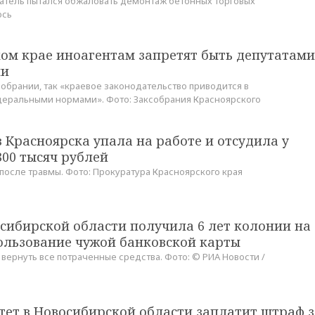
тель пытался обжаловать демонтаж бетонных торговых
ось
ом крае иноагентам запретят быть депутатами
ми
собрании, так «краевое законодательство приводится в
деральными нормами». Фото: Заксобрания Красноярского
 Красноярска упала на работе и отсудила у
300 тысяч рублей
осле травмы. Фото: Прокуратура Красноярского края
сибирской области получила 6 лет колонии на
пользование чужой банковской карты
вернуть все потраченные средства. Фото: © РИА Новости /
ет в Новосибирской области заплатит штраф з