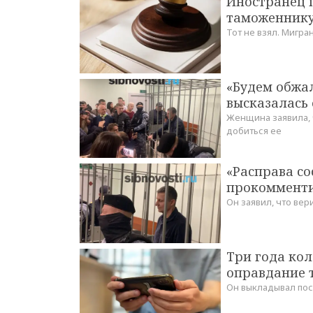
Иностранец п
таможеннику
Тот не взял. Мигр
«Будем обжал
высказалась 
Женщина заявила, 
добиться ее
«Расправа со
прокомменти
Он заявил, что ве
Три года кол
оправдание 
Он выкладывал пос