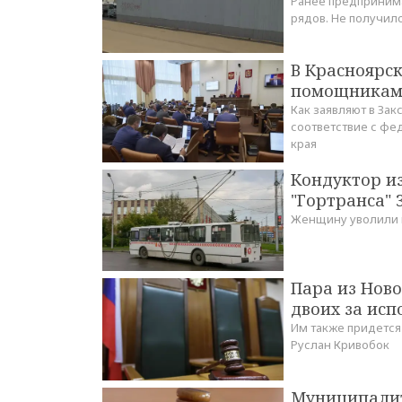
Ранее предпринима
рядов. Не получил
В Красноярск
помощника
Как заявляют в Зак
соответствие с фе
края
Кондуктор из
"Гортранса" 
Женщину уволили п
Пара из Ново
двоих за ис
Им также придется 
Руслан Кривобок
Муниципалит