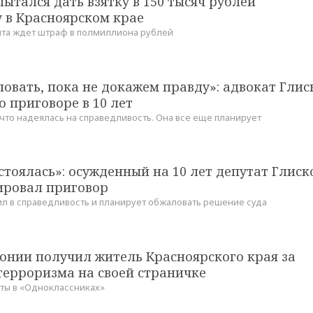
ытался дать взятку в 150 тысяч рублей
 в Красноярском крае
анта ждет штраф в полмиллиона рублей
овать, пока не докажем правду»: адвокат Глис
о приговоре в 10 лет
что надеялась на справедливость. Она все еще планирует
стоялась»: осужденный на 10 лет депутат Глиск
ровал приговор
рил в справедливость и планирует обжаловать решение суда
онии получил житель Красноярского края за
терроризма на своей страничке
ты в «Одноклассниках»