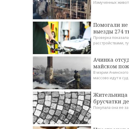
Измученных живот
Помогали не 
выезды 274 ты
Проверка показала
расстройствами, т
Ачинка отсуд
майском пож
В мэрии Ачинского
массово идут в суд
Жительница 
брусчатки де
Покупала она ее за