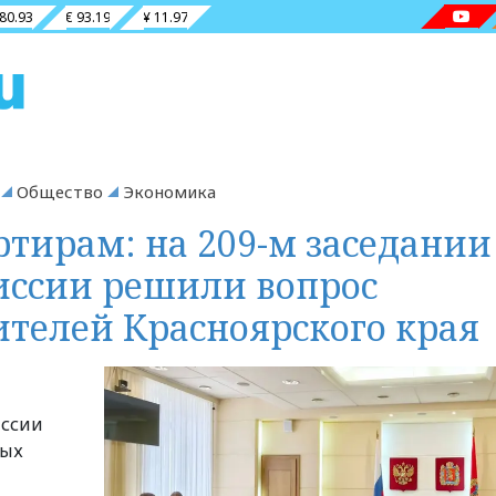
 80.93
€ 93.19
¥ 11.97
Общество
Экономика
ртирам: на 209-м заседании
иссии решили вопрос
телей Красноярского края
иссии
тых