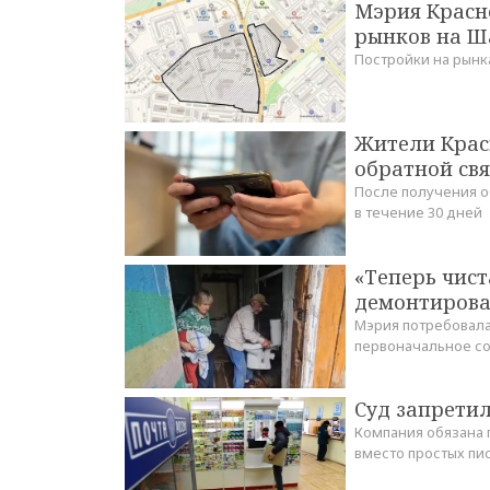
Мэрия Красно
рынков на Ш
Постройки на рынк
Жители Крас
обратной св
После получения о
в течение 30 дней
«Теперь чист
демонтирова
Мэрия потребовал
первоначальное с
Суд запретил
Компания обязана 
вместо простых пи