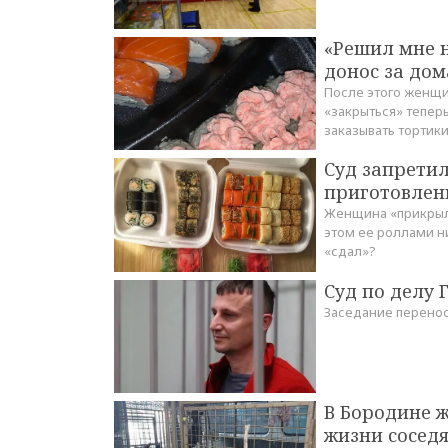
«Решил мне н
донос за до
После этого женщи
«закрыться» теперь
заказывать тортики
Суд запрети
приготовлен
Женщина «прикрыла
этом ее роллами ни
«сдал»?
Суд по делу 
Заседание перенос
В Бородине ж
жизни соседя