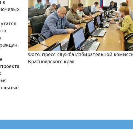
 в
ключевых
утатов
ого
я
раждан,
Фото: пресс-служба Избирательной комисс
е
Красноярского края
 проекта
х
ния
тельные