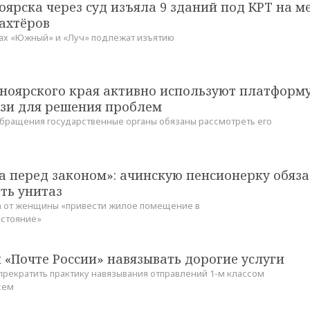
ярска через суд изъяла 9 зданий под КРТ на м
ахтёров
ах «Южный» и «Луч» подлежат изъятию
ноярского края активно используют платформ
язи для решения проблем
бращения государственные органы обязаны рассмотреть его
а перед законом»: ачинскую пенсионерку обяз
ть унитаз
а от женщины «привести жилое помещение в
остояние»
 «Почте России» навязывать дорогие услуги
прекратить практику навязывания отправлений 1-м классом
сем