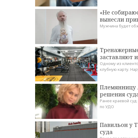
«Не собираюс
вынесли при
Мужчина будет об
Тренажерные 
заставляют 
Одному из клиенто
клубную карту. На
Племянницу 
решения суд
Ранее краевой суд
по УДО
Павильон у Т
суда