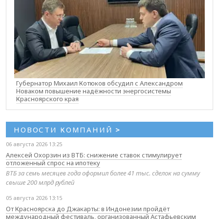
Губернатор Михаил Котюков обсудил с Александром
Новаком повышение надёжности энергосистемы
Красноярского края
НОВОСТИ КОМПАНИЙ
>
06 августа 2026 13:25
Алексей Охорзин из ВТБ: снижение ставок стимулирует
отложенный спрос на ипотеку
ВТБ за семь месяцев года оформил более 41 тыс. сделок на сумму
свыше 200 млрд рублей
05 августа 2026 13:15
От Красноярска до Джакарты: в Индонезии пройдёт
международный фестиваль, организованный Астафьевским