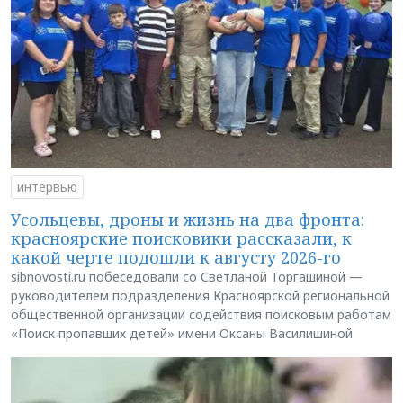
интервью
Усольцевы, дроны и жизнь на два фронта:
красноярские поисковики рассказали, к
какой черте подошли к августу 2026-го
sibnovosti.ru побеседовали со Светланой Торгашиной —
руководителем подразделения Красноярской региональной
общественной организации содействия поисковым работам
«Поиск пропавших детей» имени Оксаны Василишиной