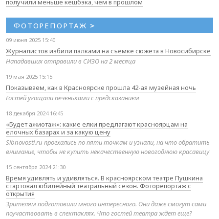
получили меньше кешбэка, чем в прошлом
ФОТОРЕПОРТАЖ
>
09 июня 2025 15:40
Журналистов избили палками на съемке сюжета в Новосибирске
Нападавших отправили в СИЗО на 2 месяца
19 мая 2025 15:15
Показываем, как в Красноярске прошла 42-ая музейная ночь
Гостей угощали печеньками с предсказанием
18 декабря 2024 16:45
«Будет ажиотаж»: какие елки предлагают красноярцам на
елочных базарах и за какую цену
Sibnovosti.ru проехались по пяти точкам и узнали, на что обратить
внимание, чтобы не купить некачественную новогоднюю красавицу
15 сентября 2024 21:30
Время удивлять и удивляться. В красноярском театре Пушкина
стартовал юбилейный театральный сезон. Фоторепортаж с
открытия
Зрителям подготовили много интересного. Они даже смогут сами
поучаствовать в спектаклях. Что гостей театра ждет еще?