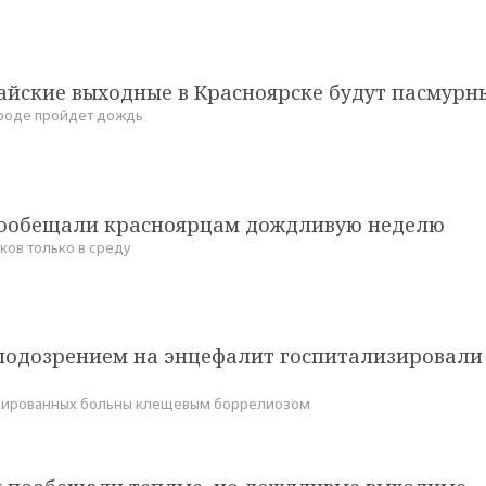
айские выходные в Красноярске будут пасмур
ороде пройдет дождь
ообещали красноярцам дождливую неделю
ков только в среду
 подозрением на энцефалит госпитализировали
изированных больны клещевым боррелиозом