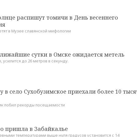
олнце распишут томичи в День весеннего
ия
етят в Музее славянской мифологии
ближайшие сутки в Омске ожидается метель
о, усилится до 26 метров в секунду.
 в село Сухобузимское приехали более 10 тыся
ник побил рекорды посещаемости
го пришла в Забайкалье
невными температурами выше нуля градусов установится с 14