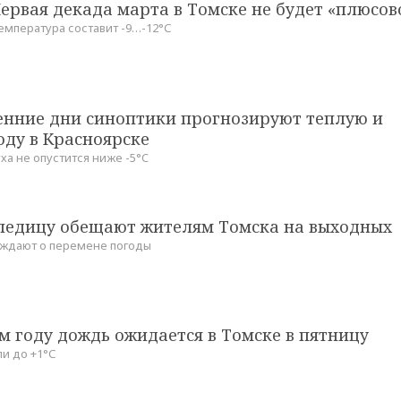
ервая декада марта в Томске не будет «плюсов
мпература составит -9…-12°С
сенние дни синоптики прогнозируют теплую и
оду в Красноярске
ха не опустится ниже -5°C
оледицу обещают жителям Томска на выходных
ждают о перемене погоды
м году дождь ожидается в Томске в пятницу
и до +1°С