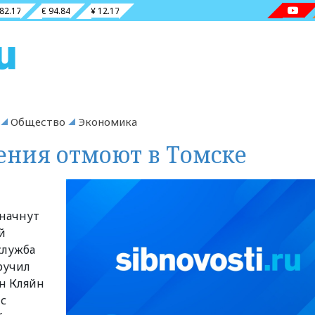
 82.17
€ 94.84
¥ 12.17
Общество
Экономика
ения отмоют в Томске
 начнут
й
служба
ручил
ан Кляйн
с