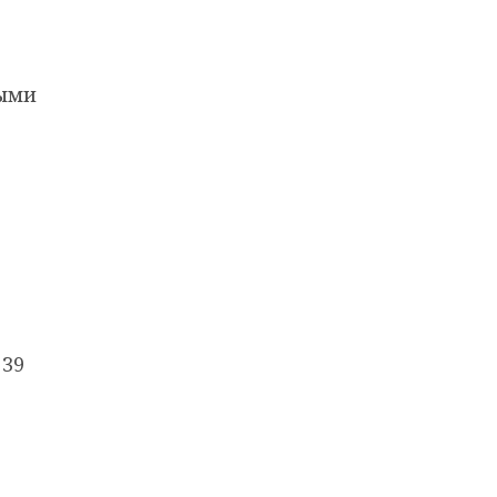
ными
 39