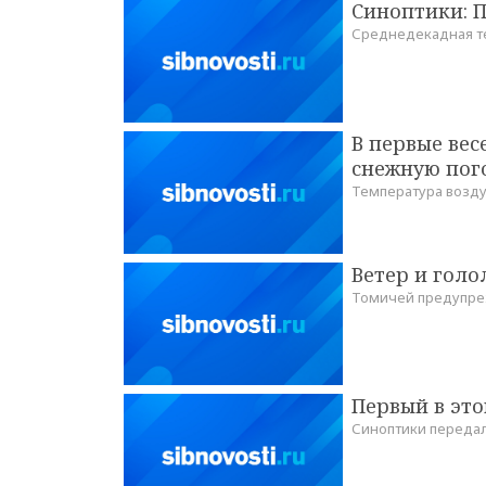
Синоптики: П
Среднедекадная те
В первые ве
снежную пог
Температура возду
Ветер и гол
Томичей предупре
Первый в это
Синоптики передал