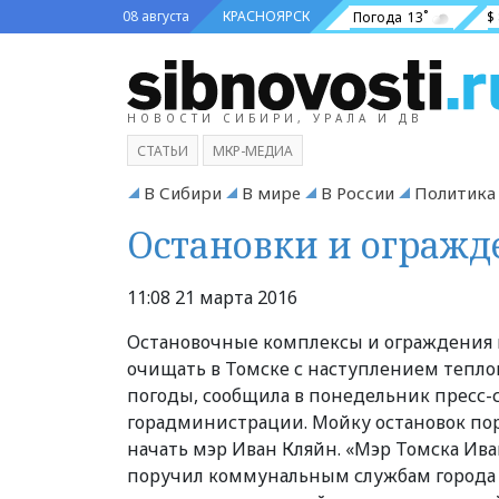
08 августа
КРАСНОЯРСК
Погода
13˚
$
НОВОСТИ СИБИРИ, УРАЛА И ДВ
СТАТЬИ
МКР-МЕДИА
В Сибири
В мире
В России
Политика
Остановки и огражд
11:08 21 марта 2016
Остановочные комплексы и ограждения
очищать в Томске с наступлением тепло
погоды, сообщила в понедельник пресс-
горадминистрации. Мойку остановок по
начать мэр Иван Кляйн. «Мэр Томска Ив
поручил коммунальным службам города 