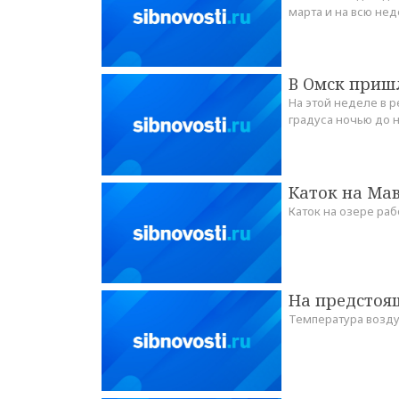
марта и на всю не
В Омск приш
На этой неделе в р
градуса ночью до н
Каток на Мав
Каток на озере раб
На предстоя
Температура возду