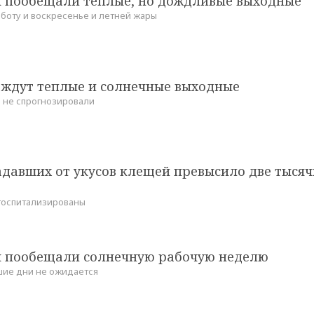
 пообещали теплые, но дождливые выходные
бботу и воскресенье и летней жары
 ждут теплые и солнечные выходные
 не спрогнозировали
адавших от укусов клещей превысило две тысяч
госпитализированы
 пообещали солнечную рабочую неделю
шие дни не ожидается