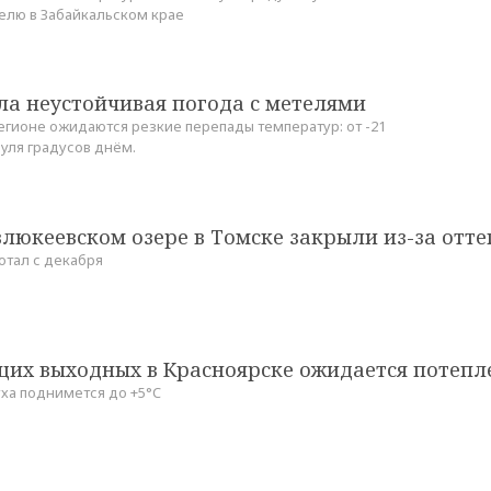
делю в Забайкальском крае
ла неустойчивая погода с метелями
егионе ожидаются резкие перепады температур: от -21
уля градусов днём.
люкеевском озере в Томске закрыли из-за отт
отал с декабря
щих выходных в Красноярске ожидается потепл
ха поднимется до +5°C