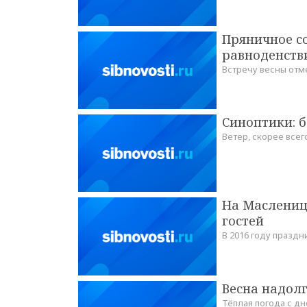
Пряничное с
равноденств
Встречу весны отм
Синоптики: 
Ветер, скорее всег
На Масленицу
гостей
В 2016 году празд
Весна надол
Тёплая погода с д