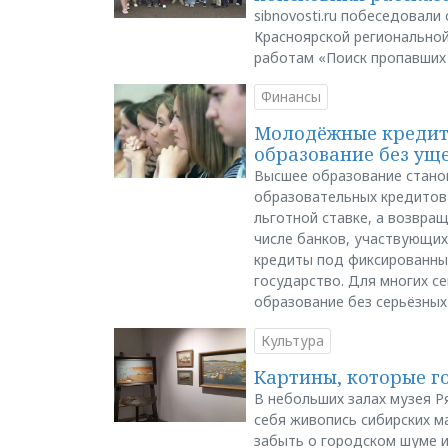
sibnovosti.ru побеседовал
Красноярской регионально
работам «Поиск пропавших
Финансы
Молодёжные кредиты
образование без ущ
Высшее образование стано
образовательных кредитов 
льготной ставке, а возвра
числе банков, участвующих
кредиты под фиксированны
государство. Для многих с
образование без серьёзных
Культура
Картины, которые г
В небольших залах музея Р
себя живопись сибирских ма
забыть о городском шуме и