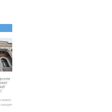
ярском
товал
ный
 с
и много
е смогут