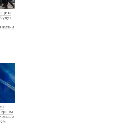
защита
 будут
й жизни
нты
 первом
 меньше
лом