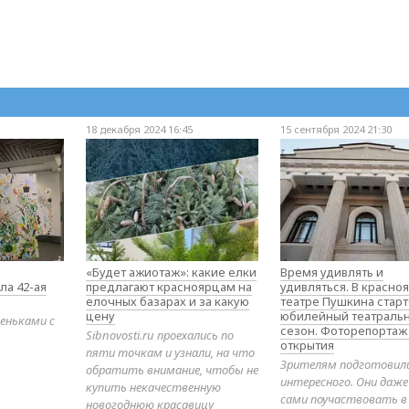
18 декабря 2024 16:45
15 сентября 2024 21:30
«Будет ажиотаж»: какие елки
Время удивлять и
ла 42-ая
предлагают красноярцам на
удивляться. В красно
елочных базарах и за какую
театре Пушкина стар
цену
юбилейный театраль
еньками с
сезон. Фоторепортаж
Sibnovosti.ru проехались по
открытия
пяти точкам и узнали, на что
Зрителям подготовил
обратить внимание, чтобы не
интересного. Они даж
купить некачественную
сами поучаствовать в
новогоднюю красавицу