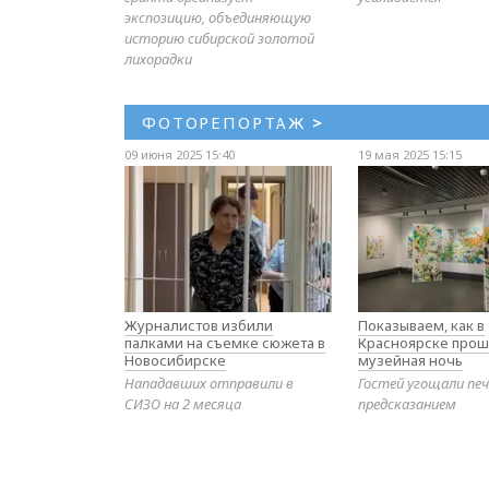
экспозицию, объединяющую
историю сибирской золотой
лихорадки
ФОТОРЕПОРТАЖ
>
09 июня 2025 15:40
19 мая 2025 15:15
Журналистов избили
Показываем, как в
палками на съемке сюжета в
Красноярске прош
Новосибирске
музейная ночь
Нападавших отправили в
Гостей угощали печ
СИЗО на 2 месяца
предсказанием