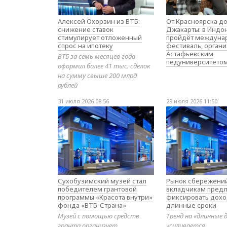
Алексей Охорзин из ВТБ:
От Красноярска д
снижение ставок
Джакарты: в Индо
стимулирует отложенный
пройдёт междуна
спрос на ипотеку
фестиваль, орган
Астафьевским
ВТБ за семь месяцев года
педуниверситето
оформил более 41 тыс. сделок
на сумму свыше 200 млрд
рублей
31 июля 2026 08:56
29 июля 2026 11:50
Сухобузимский музей стал
Рынок сбережений
победителем грантовой
вкладчикам предл
программы «Красота внутри»
фиксировать дохо
фонда «ВТБ-Страна»
длинные сроки
Музей с помощью средств
Тренд на «длинные 
гранта организует
усиливается