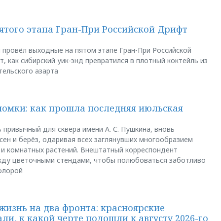
пятого этапа Гран-При Российской Дрифт
u провёл выходные на пятом этапе Гран-При Российской
, как сибирский уик-энд превратился в плотный коктейль из
тельского азарта
ломки: как прошла последняя июльская
 привычный для сквера имени А. С. Пушкина, вновь
сен и берёз, одаривая всех заглянувших многообразием
 и комнатных растений. Внештатный корреспондент
между цветочными стендами, чтобы полюбоваться заботливо
флорой
жизнь на два фронта: красноярские
ли, к какой черте подошли к августу 2026-го