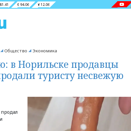
 81.41
€ 94.06
¥ 12.06
Общество
Экономика
: в Норильске продавцы
продали туристу несвежую
 продал
и