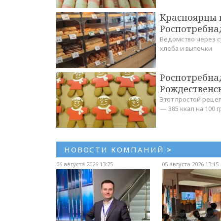
Красноярцы в
Роспотребна
Ведомство через с
хлеба и выпечки
Роспотребна
Рождественс
Этот простой реце
— 385 ккал на 100 
НОВОСТИ КОМПАНИЙ
>
06 августа 2026 13:25
05 августа 2026 13:15