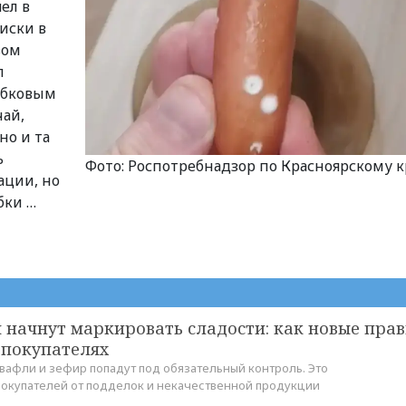
ел в
иски в
вом
л
ибковым
чай,
но и та
ь
Фото: Роспотребнадзор по Красноярскому 
ации, но
бки …
 начнут маркировать сладости: как новые пра
 покупателях
 вафли и зефир попадут под обязательный контроль. Это
окупателей от подделок и некачественной продукции