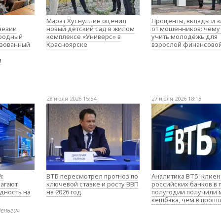
о
Марат Хуснуллин оценил
Проценты, вклады и 
незии
новый детский сад в жилом
от мошенников: чему
родный
комплексе «Универс» в
учить молодёжь для
изованный
Красноярске
взрослой финансово
м
28 июля 2026 15:54
27 июля 2026 18:15
:
ВТБ пересмотрел прогноз по
Аналитика ВТБ: клие
агают
ключевой ставке и росту ВВП
российских банков в
дность на
на 2026 год
полугодии получили
кешбэка, чем в прош
деньги»