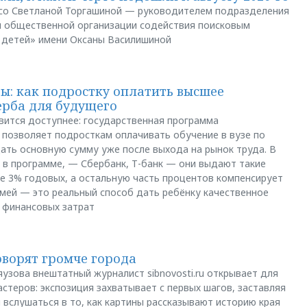
и со Светланой Торгашиной — руководителем подразделения
й общественной организации содействия поисковым
 детей» имени Оксаны Василишиной
: как подростку оплатить высшее
ерба для будущего
вится доступнее: государственная программа
позволяет подросткам оплачивать обучение в вузе по
щать основную сумму уже после выхода на рынок труда. В
 в программе, — Сбербанк, Т-банк — они выдают такие
е 3% годовых, а остальную часть процентов компенсирует
емей — это реальный способ дать ребёнку качественное
 финансовых затрат
оворят громче города
яузова внештатный журналист sibnovosti.ru открывает для
стеров: экспозиция захватывает с первых шагов, заставляя
 вслушаться в то, как картины рассказывают историю края