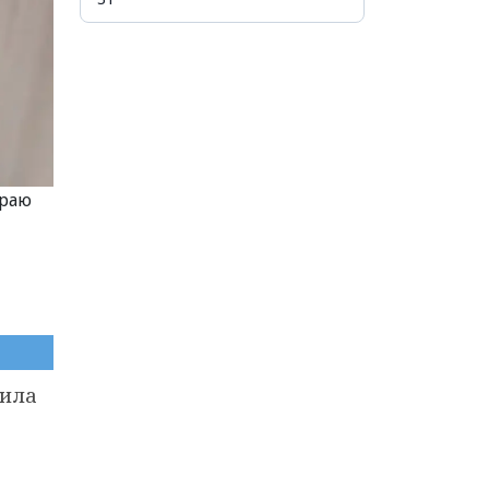
краю
вила