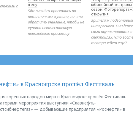
цену
юбилейный театраль
еньками с
сезон. Фоторепортаж
Sibnovosti.ru проехались по
открытия
пяти точкам и узнали, на что
Зрителям подготовил
обратить внимание, чтобы не
интересного. Они даж
купить некачественную
сами поучаствовать в
новогоднюю красавицу
спектаклях. Что гост
театра ждет еще?
нефти» в Красноярске прошёл Фестиваль
ня коренных народов мира в Красноярске прошёл Фестиваль
заторами мероприятия выступили «Славнефть-
остсибнефтегаз» — добывающие предприятия «Роснефти» в