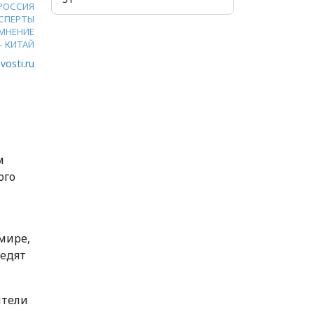
РОССИЯ
СПЕРТЫ
МНЕНИЕ
- КИТАЙ
vosti.ru
м
ого
 мире,
 едят
ители