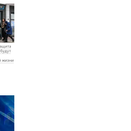
защита
 будут
й жизни