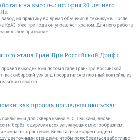
аботать на высоте»: история 20-летнего
АЛа
 завод на практику во время обучения в техникуме. После
а КрАЗ. Уже три года он управляет краном. Для него работа
 нашёл своё призвание
пятого этапа Гран-При Российской Дрифт
u провёл выходные на пятом этапе Гран-При Российской
, как сибирский уик-энд превратился в плотный коктейль из
тельского азарта
ломки: как прошла последняя июльская
 привычный для сквера имени А. С. Пушкина, вновь
сен и берёз, одаривая всех заглянувших многообразием
 и комнатных растений. Внештатный корреспондент
между цветочными стендами, чтобы полюбоваться заботливо