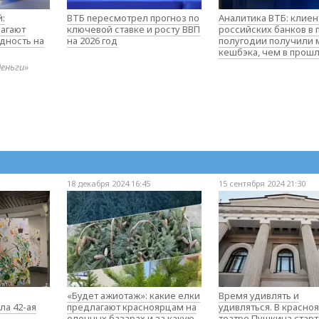
:
ВТБ пересмотрел прогноз по
Аналитика ВТБ: клие
агают
ключевой ставке и росту ВВП
российских банков в
дность на
на 2026 год
полугодии получили
кешбэка, чем в прош
деньги»
18 декабря 2024 16:45
15 сентября 2024 21:30
«Будет ажиотаж»: какие елки
Время удивлять и
ла 42-ая
предлагают красноярцам на
удивляться. В красно
елочных базарах и за какую
театре Пушкина стар