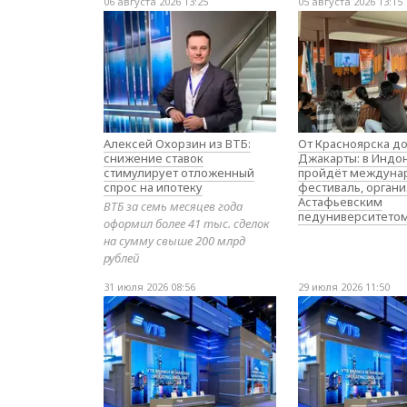
06 августа 2026 13:25
05 августа 2026 13:15
Алексей Охорзин из ВТБ:
От Красноярска д
снижение ставок
Джакарты: в Индо
стимулирует отложенный
пройдёт междуна
спрос на ипотеку
фестиваль, орган
Астафьевским
ВТБ за семь месяцев года
педуниверситето
оформил более 41 тыс. сделок
на сумму свыше 200 млрд
рублей
31 июля 2026 08:56
29 июля 2026 11:50