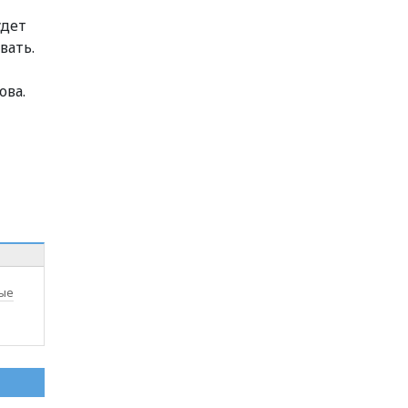
удет
вать.
ова.
ые