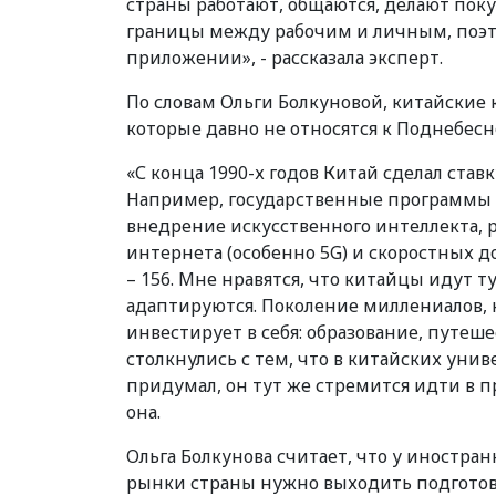
страны работают, общаются, делают покуп
границы между рабочим и личным, поэт
приложении», - рассказала эксперт.
По словам Ольги Болкуновой, китайские
которые давно не относятся к Поднебес
«С конца 1990-х годов Китай сделал ста
Например, государственные программы M
внедрение искусственного интеллекта, 
интернета (особенно 5G) и скоростных д
– 156. Мне нравятся, что китайцы идут т
адаптируются. Поколение миллениалов, 
инвестирует в себя: образование, путеше
столкнулись с тем, что в китайских унив
придумал, он тут же стремится идти в п
она.
Ольга Болкунова считает, что у иностран
рынки страны нужно выходить подгото