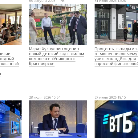
05 августа 2026 11:45
31 июля 2026 12:28
о
Марат Хуснуллин оценил
Проценты, вклады и 
незии
новый детский сад в жилом
от мошенников: чему
родный
комплексе «Универс» в
учить молодёжь для
изованный
Красноярске
взрослой финансово
м
28 июля 2026 15:54
27 июля 2026 18:15