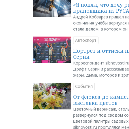
«Я понял, что хочу р
крановщика из РУС
Андрей Кобзарев пришёл на
окончания учёбы вернулся н
стала делом, в котором он
Автоспорт
Портрет и оттиски 
Серии
Корреспондент sibnovosti.r
Дрифт Серии и рассказывает
жары, дыма, моторов и зри
События
От флокса до камне
выставка цветов
Цветочный вернисаж, столь
развернулся под сводом со
цветовой палитры садовых
sibnovosti.ru прогулялся 