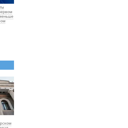
нты
 первом
 меньше
лом
ярском
товал