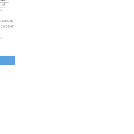
ный
 с
и много
е смогут
ей