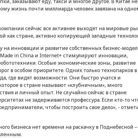
ки, заказывают еду, такси и многое другое. В Китае не
ому жизнь почти миллиарда человек завязана на одно
 компании сейчас все активнее выходят на мировые ры
ной как стране, активно копирующей западные техноло
вку на инновации и развитие собственных бизнес-модел
ade in China и Internet+ стимулируют инновации,
робототехники. Особые экономические зоны, развитие
орог в особом приоритете. Одних только технопарков в
уда, где видят возможности. Они быстро учатся и
которое в стране называют «клубничным», много
ствия и личный опыт. Не случайно сейчас в стране
ерситетах не задерживается профессура. Если кто-то чт
редприниматели, чтобы построить свое дело», - отмет
ного бизнеса нет времени на раскачку в Поднебесной –
вленным.