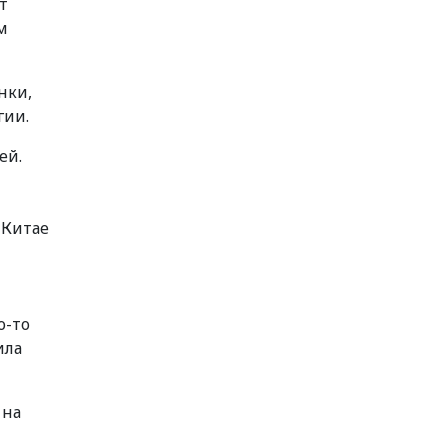
т
м
нки,
гии.
ей.
 Китае
о-то
ила
 на