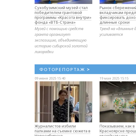
Сухобузимский музей стал
Рынок сбережений
победителем грантовой
вкладчикам предл
программы «Красота внутри»
фиксировать дохо
фонда «ВТБ-Страна»
длинные сроки
Музей с помощью средств
Тренд на «длинные 
гранта организует
усиливается
экспозицию, объединяющую
историю сибирской золотой
лихорадки
ФОТОРЕПОРТАЖ
>
09 июня 2025 15:40
19 мая 2025 15:15
Журналистов избили
Показываем, как в
палками на съемке сюжета в
Красноярске прош
Новосибирске
музейная ночь