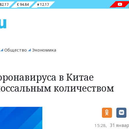
 82.17
€ 94.84
¥ 12.17
Общество
Экономика
оронавируса в Китае
лоссальным количеством
31 январ
15:28,