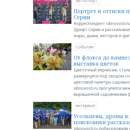
Автоспорт
Портрет и оттиски 
Серии
Корреспондент sibnovosti.r
Дрифт Серии и рассказывает
жары, дыма, моторов и зри
События
От флокса до камне
выставка цветов
Цветочный вернисаж, столь
развернулся под сводом со
цветовой палитры садовых
sibnovosti.ru прогулялся 
выращенной садовниками 
интервью
Усольцевы, дроны и 
поисковики рассказа
sibnovosti.ru побеседовал