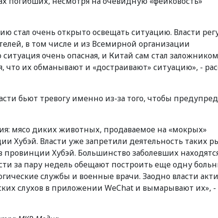
ах погибших, несмотря на очевидную «фейковость»
рию стал очень открыто освещать ситуацию. Власти рег
елей, в том числе и из Всемирной организации
о ситуация очень опасная, и Китай сам стал заложнико
я, что их обманывают и «достраивают» ситуацию», - рас
ласти бьют тревогу именно из-за того, чтобы предупре
ия: мясо диких животных, продаваемое на «мокрых»
ии Хубэй. Власти уже запретили деятельность таких р
в провинции Хубэй. Большинство заболевших находятся
ласти за пару недель обещают построить еще одну больн
огические службы и военные врачи. Заодно власти акт
ких слухов в приложении WeChat и вымарывают их», -