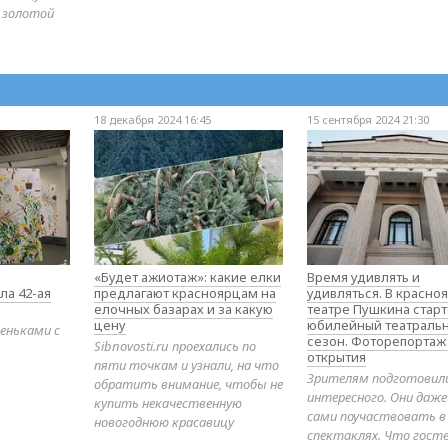
 золотой
18 декабря 2024 16:45
15 сентября 2024 21:30
«Будет ажиотаж»: какие елки
Время удивлять и
ла 42-ая
предлагают красноярцам на
удивляться. В красно
елочных базарах и за какую
театре Пушкина стар
цену
юбилейный театраль
еньками с
сезон. Фоторепортаж
Sibnovosti.ru проехались по
открытия
пяти точкам и узнали, на что
Зрителям подготовил
обратить внимание, чтобы не
интересного. Они даж
купить некачественную
сами поучаствовать в
новогоднюю красавицу
спектаклях. Что гост