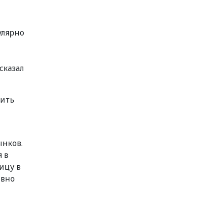
улярно
м
сказал
дить
ынков.
 в
ицу в
ивно