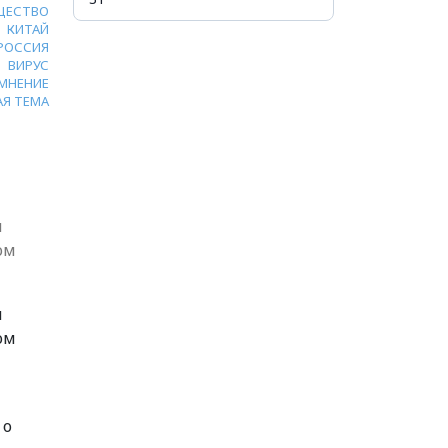
ЩЕСТВО
КИТАЙ
РОССИЯ
ВИРУС
МНЕНИЕ
АЯ ТЕМА
и
ом
и
ом
 о