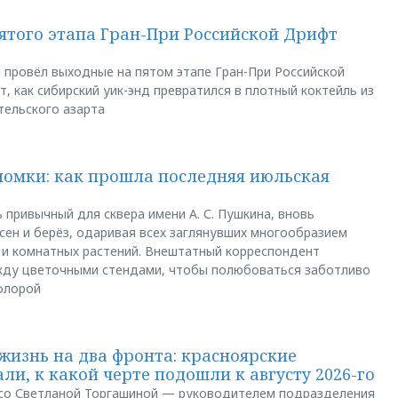
пятого этапа Гран-При Российской Дрифт
u провёл выходные на пятом этапе Гран-При Российской
, как сибирский уик-энд превратился в плотный коктейль из
тельского азарта
ломки: как прошла последняя июльская
 привычный для сквера имени А. С. Пушкина, вновь
сен и берёз, одаривая всех заглянувших многообразием
 и комнатных растений. Внештатный корреспондент
между цветочными стендами, чтобы полюбоваться заботливо
флорой
жизнь на два фронта: красноярские
ли, к какой черте подошли к августу 2026-го
и со Светланой Торгашиной — руководителем подразделения