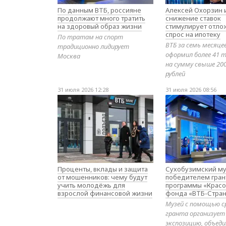
По данным ВТБ, россияне
Алексей Охорзин и
продолжают много тратить
снижение ставок
на здоровый образ жизни
стимулирует отл
спрос на ипотеку
По тратам на спорт
ВТБ за семь месяце
традиционно лидирует
оформил более 41 т
Москва
на сумму свыше 20
рублей
31 июля 2026 12:28
31 июля 2026 08:56
Проценты, вклады и защита
Сухобузимский му
от мошенников: чему будут
победителем гран
учить молодёжь для
программы «Красо
взрослой финансовой жизни
фонда «ВТБ-Стран
Музей с помощью с
гранта организует
экспозицию, объе