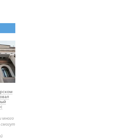
ярском
товал
ный
 с
и много
е смогут
ей