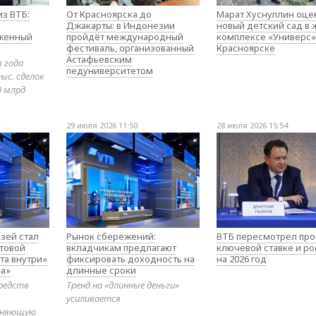
з ВТБ:
От Красноярска до
Марат Хуснуллин оце
Джакарты: в Индонезии
новый детский сад в
оженный
пройдёт международный
комплексе «Универс»
фестиваль, организованный
Красноярске
Астафьевским
в года
педуниверситетом
ыс. сделок
0 млрд
29 июля 2026 11:50
28 июля 2026 15:54
зей стал
Рынок сбережений:
ВТБ пересмотрел про
товой
вкладчикам предлагают
ключевой ставке и ро
та внутри»
фиксировать доходность на
на 2026 год
а»
длинные сроки
редств
Тренд на «длинные деньги»
усиливается
диняющую