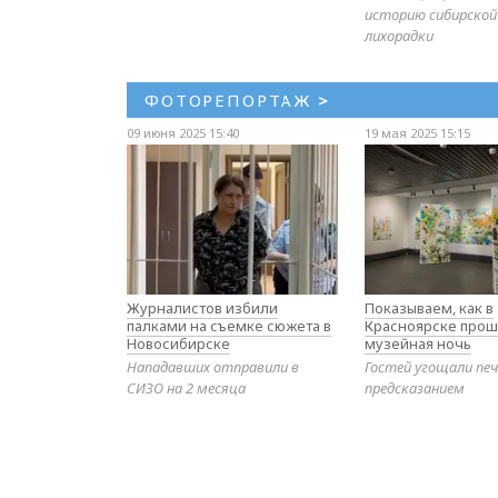
историю сибирской
лихорадки
ФОТОРЕПОРТАЖ
>
09 июня 2025 15:40
19 мая 2025 15:15
Журналистов избили
Показываем, как в
палками на съемке сюжета в
Красноярске прош
Новосибирске
музейная ночь
Нападавших отправили в
Гостей угощали печ
СИЗО на 2 месяца
предсказанием