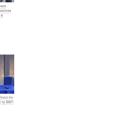
нил
 жилом
 в
гноз по
сту ВВП