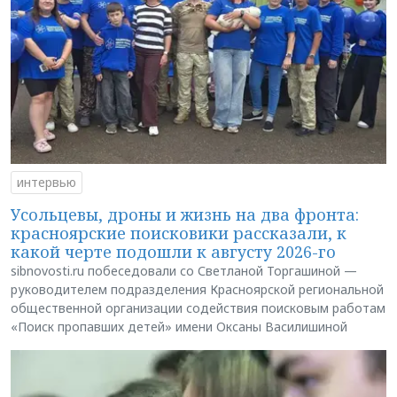
интервью
Усольцевы, дроны и жизнь на два фронта:
красноярские поисковики рассказали, к
какой черте подошли к августу 2026-го
sibnovosti.ru побеседовали со Светланой Торгашиной —
руководителем подразделения Красноярской региональной
общественной организации содействия поисковым работам
«Поиск пропавших детей» имени Оксаны Василишиной