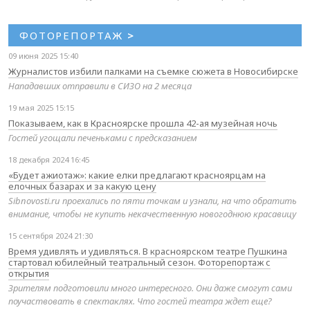
ФОТОРЕПОРТАЖ
>
09 июня 2025 15:40
Журналистов избили палками на съемке сюжета в Новосибирске
Нападавших отправили в СИЗО на 2 месяца
19 мая 2025 15:15
Показываем, как в Красноярске прошла 42-ая музейная ночь
Гостей угощали печеньками с предсказанием
18 декабря 2024 16:45
«Будет ажиотаж»: какие елки предлагают красноярцам на
елочных базарах и за какую цену
Sibnovosti.ru проехались по пяти точкам и узнали, на что обратить
внимание, чтобы не купить некачественную новогоднюю красавицу
15 сентября 2024 21:30
Время удивлять и удивляться. В красноярском театре Пушкина
стартовал юбилейный театральный сезон. Фоторепортаж с
открытия
Зрителям подготовили много интересного. Они даже смогут сами
поучаствовать в спектаклях. Что гостей театра ждет еще?