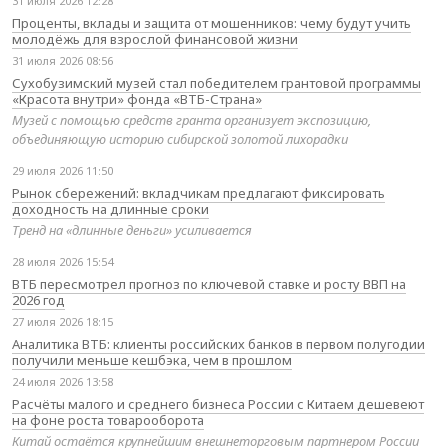
31 июля 2026 12:28
Проценты, вклады и защита от мошенников: чему будут учить
молодёжь для взрослой финансовой жизни
31 июля 2026 08:56
Сухобузимский музей стал победителем грантовой программы
«Красота внутри» фонда «ВТБ-Страна»
Музей с помощью средств гранта организует экспозицию,
объединяющую историю сибирской золотой лихорадки
29 июля 2026 11:50
Рынок сбережений: вкладчикам предлагают фиксировать
доходность на длинные сроки
Тренд на «длинные деньги» усиливается
28 июля 2026 15:54
ВТБ пересмотрел прогноз по ключевой ставке и росту ВВП на
2026 год
27 июля 2026 18:15
Аналитика ВТБ: клиенты российских банков в первом полугодии
получили меньше кешбэка, чем в прошлом
24 июля 2026 13:58
Расчёты малого и среднего бизнеса России с Китаем дешевеют
на фоне роста товарооборота
Китай остаётся крупнейшим внешнеторговым партнером России