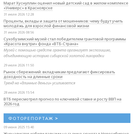
Марат Хуснуллин оценил новый детский сад в жилом комплексе
«Универс» в Красноярске
31 июля 2026 12:28
Проценты, вклады и защита от мошенников: чему будут учить
молодёжь для взрослой финансовой жизни
31 июля 2026 08:56
Сухобузимский музей стал победителем грантовой программы
«Красота внутри» фонда «ВТБ-Страна»
Музей с помощью средств гранта организует экспозицию,
объединяющую историю сибирской золотой лихорадки
29 июля 2026 11:50
Рынок сбережений: вкладчикам предлагают фиксировать
доходность на длинные сроки
Тренд на «длинные деньги» усиливается
28 июля 2026 15:54
ВТБ пересмотрел прогноз по ключевой ставке и росту ВВП на
2026 год
ФОТОРЕПОРТАЖ
>
09 июня 2025 15:40
Журналистов избили палками на съемке сюжета в Новосибирске