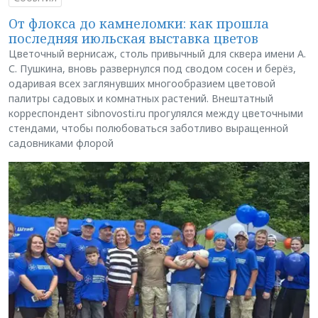
От флокса до камнеломки: как прошла
последняя июльская выставка цветов
Цветочный вернисаж, столь привычный для сквера имени А.
С. Пушкина, вновь развернулся под сводом сосен и берёз,
одаривая всех заглянувших многообразием цветовой
палитры садовых и комнатных растений. Внештатный
корреспондент sibnovosti.ru прогулялся между цветочными
стендами, чтобы полюбоваться заботливо выращенной
садовниками флорой