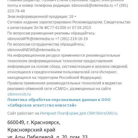
Главный редактор: Пузевич Елена Сергеевна. Адрес электронной
почты и номер телефона редакции: sibnovosti@mkrmedia.ru +7 (391)
223-78-48
Знак информационной продукции: 18 +
Сетевое издание зарегистрировано Роскомнадзором, Свидетельство
о регистрации Эл № ФС77-61356 от 07.04.2015
По вопросам размещения рекламы обращайтесь:
sibnovostiPR@mkrmedia.ru +7 (391) 219-16-19
По вопросам сотрудничества обращайтесь:
sibnovostiNEWS@mkrmedia.ru
На информационном ресурсе применяются рекомендательные
технологии (информационные технологии предоставления
информации на основе сбора, систематизации и анализа сведений,
относящихся к предпочтениям пользователей сети Интернет,
находящихся на территории Российской Федерации).
Правила применения рекомендательных технологий в виджетах
рекламно-обменной сети «СМИ2», размещенных на сайте
sibnovosti.ru
Политика обработки персональных данных в ООО
«Сибирское агентство новостей»
Интернет-Платформе для СМИ
MoreSMI.ru
Сайт работает на
660049
,
г. Красноярск
,
Красноярский край
ул. Ады Лебедевой, д. 20, пом. 33