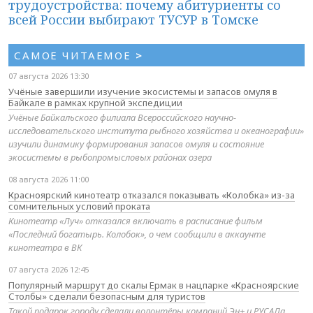
трудоустройства: почему абитуриенты со
всей России выбирают ТУСУР в Томске
САМОЕ ЧИТАЕМОЕ
>
07 августа 2026 13:30
Учёные завершили изучение экосистемы и запасов омуля в
Байкале в рамках крупной экспедиции
Учёные Байкальского филиала Всероссийского научно-
исследовательского института рыбного хозяйства и океанографии»
изучили динамику формирования запасов омуля и состояние
экосистемы в рыбопромысловых районах озера
08 августа 2026 11:00
Красноярский кинотеатр отказался показывать «Колобка» из-за
сомнительных условий проката
Кинотеатр «Луч» отказался включать в расписание фильм
«Последний богатырь. Колобок», о чем сообщили в аккаунте
кинотеатра в ВК
07 августа 2026 12:45
Популярный маршрут до скалы Ермак в нацпарке «Красноярские
Столбы» сделали безопасным для туристов
Такой подарок городу сделали волонтёры компаний Эн+ и РУСАЛа