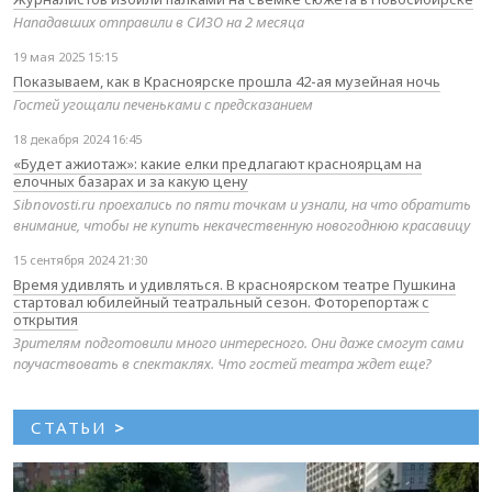
Нападавших отправили в СИЗО на 2 месяца
19 мая 2025 15:15
Показываем, как в Красноярске прошла 42-ая музейная ночь
Гостей угощали печеньками с предсказанием
18 декабря 2024 16:45
«Будет ажиотаж»: какие елки предлагают красноярцам на
елочных базарах и за какую цену
Sibnovosti.ru проехались по пяти точкам и узнали, на что обратить
внимание, чтобы не купить некачественную новогоднюю красавицу
15 сентября 2024 21:30
Время удивлять и удивляться. В красноярском театре Пушкина
стартовал юбилейный театральный сезон. Фоторепортаж с
открытия
Зрителям подготовили много интересного. Они даже смогут сами
поучаствовать в спектаклях. Что гостей театра ждет еще?
СТАТЬИ
>