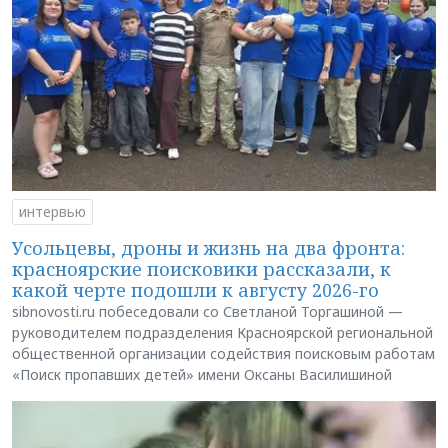
интервью
Усольцевы, дроны и жизнь на два фронта:
красноярские поисковики рассказали, к
какой черте подошли к августу 2026-го
sibnovosti.ru побеседовали со Светланой Торгашиной —
руководителем подразделения Красноярской региональной
общественной организации содействия поисковым работам
«Поиск пропавших детей» имени Оксаны Василишиной