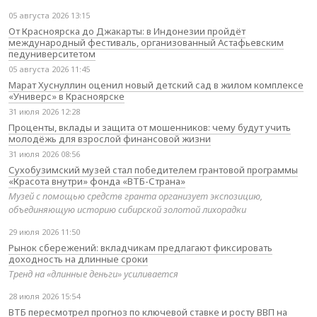
05 августа 2026 13:15
От Красноярска до Джакарты: в Индонезии пройдёт
международный фестиваль, организованный Астафьевским
педуниверситетом
05 августа 2026 11:45
Марат Хуснуллин оценил новый детский сад в жилом комплексе
«Универс» в Красноярске
31 июля 2026 12:28
Проценты, вклады и защита от мошенников: чему будут учить
молодёжь для взрослой финансовой жизни
31 июля 2026 08:56
Сухобузимский музей стал победителем грантовой программы
«Красота внутри» фонда «ВТБ-Страна»
Музей с помощью средств гранта организует экспозицию,
объединяющую историю сибирской золотой лихорадки
29 июля 2026 11:50
Рынок сбережений: вкладчикам предлагают фиксировать
доходность на длинные сроки
Тренд на «длинные деньги» усиливается
28 июля 2026 15:54
ВТБ пересмотрел прогноз по ключевой ставке и росту ВВП на