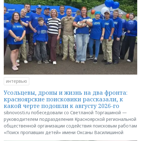
интервью
Усольцевы, дроны и жизнь на два фронта:
красноярские поисковики рассказали, к
какой черте подошли к августу 2026-го
sibnovosti.ru побеседовали со Светланой Торгашиной —
руководителем подразделения Красноярской региональной
общественной организации содействия поисковым работам
«Поиск пропавших детей» имени Оксаны Василишиной