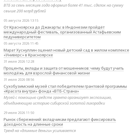
ВТБ за семь месяцев года оформил более 41 тыс. сделок на сумму
свыше 200 млрд рублей
05 августа 2026 13:15
От Красноярска до Джакарты: в Индонезии пройдёт
международный фестиваль, организованный Астафьевским
педуниверситетом
05 августа 2026 11:45
Марат Хуснуллин оценил новый детский сад в жилом комплексе
«Универс» в Красноярске
31 июля 2026 12:28
Проценты, вклады и защита от мошенников: чему будут учить
молодёжь для взрослой финансовой жизни
31 июля 2026 08:56
Сухобузимский музей стал победителем грантовой программы
«Красота внутри» фонда «ВТБ-Страна»
Музей с помощью средств гранта организует экспозицию,
объединяющую историю сибирской золотой лихорадки
29 июля 2026 11:50
Рынок сбережений: вкладчикам предлагают фиксировать
доходность на длинные сроки
Тренд на «длинные деньги» усиливается