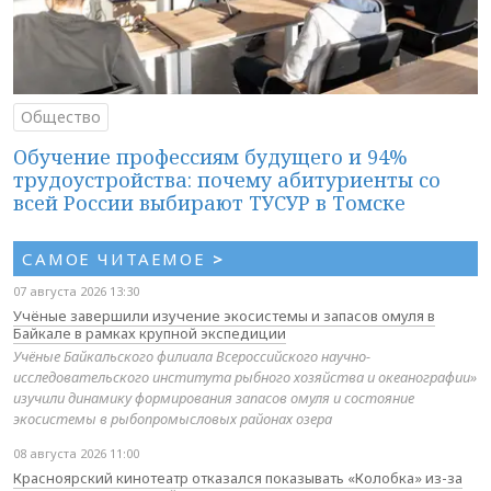
Общество
Обучение профессиям будущего и 94%
трудоустройства: почему абитуриенты со
всей России выбирают ТУСУР в Томске
САМОЕ ЧИТАЕМОЕ
>
07 августа 2026 13:30
Учёные завершили изучение экосистемы и запасов омуля в
Байкале в рамках крупной экспедиции
Учёные Байкальского филиала Всероссийского научно-
исследовательского института рыбного хозяйства и океанографии»
изучили динамику формирования запасов омуля и состояние
экосистемы в рыбопромысловых районах озера
08 августа 2026 11:00
Красноярский кинотеатр отказался показывать «Колобка» из-за