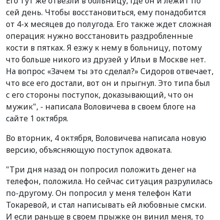
Его тут же отвезли в больницу, где он и лежит по
сей день. Чтобы восстановиться, ему понадобится
от 4-х месяцев до полугода. Его также ждет сложная
операция: нужно восстановить раздробленные
кости в пятках. Я езжу к нему в больницу, потому
что больше никого из друзей у Ильи в Москве нет.
На вопрос «Зачем ты это сделал?» Сидоров отвечает,
что все его достали, вот он и прыгнул. Это типа был
с его стороны поступок, доказывающий, что он
мужик", - написала Воловичева в своем блоге на
сайте 1 октября.
Во вторник, 4 октября, Воловичева написала новую
версию, объясняющую поступок адвоката.
"Три дня назад он попросил положить денег на
телефон, положила. Но сейчас ситуация разрулилась
по-другому. Он попросил у меня телефон Кати
Токаревой, и стал написывать ей любовные смски.
И если раньше в своем прыжке он винил меня, то