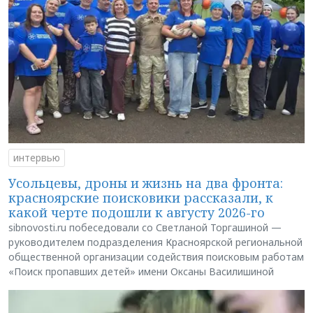
интервью
Усольцевы, дроны и жизнь на два фронта:
красноярские поисковики рассказали, к
какой черте подошли к августу 2026-го
sibnovosti.ru побеседовали со Светланой Торгашиной —
руководителем подразделения Красноярской региональной
общественной организации содействия поисковым работам
«Поиск пропавших детей» имени Оксаны Василишиной