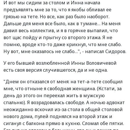
И вот мы сидим за столом и Инна начала
предъявлять мне за то, что я якобы обливал ее
грязью на тете. Но все, как раз было наоборот.
Дальше для меня все было, как в тумане… На меня
давил весь коллектив, и я в горячке выпалил, что
вот щас пойду и прыгну со второго этажа. Я не
помню, вроде кто-то даже крикнул, что мне слабо.
Ну вот, мне оказалось не слабо…", - написал Сидоров.
У его бывшей возлюбленной Инны Воловичевой
есть своя версия случившегося, да и не одна.
"Днем он отказался от меня: на тет-а-тете сообщил
мне, что отныне я свободная женщина. (Кстати, за
день до этого он переехал жить в мужскую
спальню). Я возрадовалась свободе. А ночью адвокат
неожиданно вскочил из-за стола в общей столовой
нового дома, пулей поднялся на второй этаж и
сиганул с балкона прямо в кухню. Сломал обе пятки.