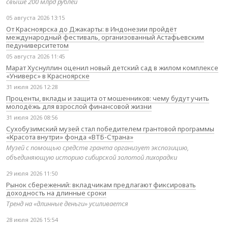
свыше 200 млрд рублей
05 августа 2026 13:15
От Красноярска до Джакарты: в Индонезии пройдёт
международный фестиваль, организованный Астафьевским
педуниверситетом
05 августа 2026 11:45
Марат Хуснуллин оценил новый детский сад в жилом комплексе
«Универс» в Красноярске
31 июля 2026 12:28
Проценты, вклады и защита от мошенников: чему будут учить
молодёжь для взрослой финансовой жизни
31 июля 2026 08:56
Сухобузимский музей стал победителем грантовой программы
«Красота внутри» фонда «ВТБ-Страна»
Музей с помощью средств гранта организует экспозицию,
объединяющую историю сибирской золотой лихорадки
29 июля 2026 11:50
Рынок сбережений: вкладчикам предлагают фиксировать
доходность на длинные сроки
Тренд на «длинные деньги» усиливается
28 июля 2026 15:54