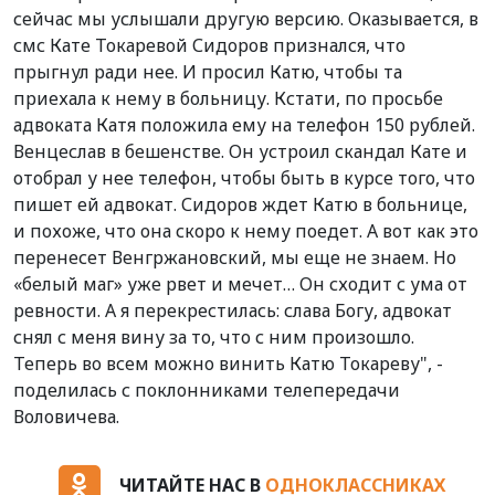
сейчас мы услышали другую версию. Оказывается, в
смс Кате Токаревой Сидоров признался, что
прыгнул ради нее. И просил Катю, чтобы та
приехала к нему в больницу. Кстати, по просьбе
адвоката Катя положила ему на телефон 150 рублей.
Венцеслав в бешенстве. Он устроил скандал Кате и
отобрал у нее телефон, чтобы быть в курсе того, что
пишет ей адвокат. Сидоров ждет Катю в больнице,
и похоже, что она скоро к нему поедет. А вот как это
перенесет Венгржановский, мы еще не знаем. Но
«белый маг» уже рвет и мечет… Он сходит с ума от
ревности. А я перекрестилась: слава Богу, адвокат
снял с меня вину за то, что с ним произошло.
Теперь во всем можно винить Катю Токареву", -
поделилась с поклонниками телепередачи
Воловичева.
ЧИТАЙТЕ НАС В
ОДНОКЛАССНИКАХ