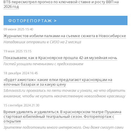
ВТБ пересмотрел прогноз по ключевой ставке и росту ВВП на
2026 год
ФОТОРЕПОРТАЖ
>
09 июня 2025 15:40
Журналистов избили палками на съемке сюжета в Новосибирске
Нападавших отправили в СИЗО на 2 месяца
19 мая 2025 15:15
Показываем, как в Красноярске прошла 42-ая музейная ночь
Гостей угощали печеньками с предсказанием
18 декабря 2024 16:45
«Будет ажиотаж»: какие елки предлагают красноярцам на
елочных базарах и за какую цену
Sibnovosti.ru проехались по пяти точкам и узнали, на что обратить
внимание, чтобы не купить некачественную новогоднюю красавицу
15 сентября 2024 21:30
Время удивлять и удивляться. В красноярском театре Пушкина
стартовал юбилейный театральный сезон. Фоторепортаж с
открытия
Зрителям подготовили много интересного. Они даже смогут сами