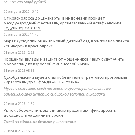
свыше 200 млрд рублей
05 августа 2026 13:15
От Красноярска до Джакарты: в Индонезии пройдёт
международный фестиваль, организованный Астафьевским
педуниверситетом
05 августа 2026 11:45
Марат Хуснуллин оценил новый детский сад в жилом комплексе
«Универс» в Красноярске
31 июля 2026 12:28
Проценты, вклады и защита от мошенников: чему будут учить
молодёжь для взрослой финансовой жизни
31 июля 2026 08:56
Сухобузимский музей стал победителем грантовой программы
«Красота внутри» фонда «ВТБ-Страна»
Музей с помощью средств гранта организует экспозицию,
объединяющую историю сибирской золотой лихорадки
29 июля 2026 11:50
Рынок сбережений: вкладчикам предлагают фиксировать
доходность на длинные сроки
Тренд на «длинные деньги» усиливается
28 июля 2026 15:54