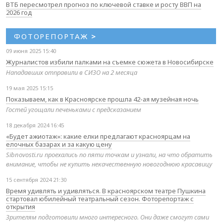
ВТБ пересмотрел прогноз по ключевой ставке и росту ВВП на
2026 год
ФОТОРЕПОРТАЖ
>
09 июня 2025 15:40
Журналистов избили палками на съемке сюжета в Новосибирске
Нападавших отправили в СИЗО на 2 месяца
19 мая 2025 15:15
Показываем, как в Красноярске прошла 42-ая музейная ночь
Гостей угощали печеньками с предсказанием
18 декабря 2024 16:45
«Будет ажиотаж»: какие елки предлагают красноярцам на
елочных базарах и за какую цену
Sibnovosti.ru проехались по пяти точкам и узнали, на что обратить
внимание, чтобы не купить некачественную новогоднюю красавицу
15 сентября 2024 21:30
Время удивлять и удивляться. В красноярском театре Пушкина
стартовал юбилейный театральный сезон. Фоторепортаж с
открытия
Зрителям подготовили много интересного. Они даже смогут сами