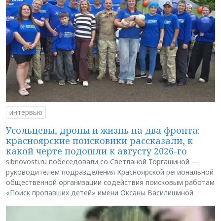
интервью
Усольцевы, дроны и жизнь на два фронта:
красноярские поисковики рассказали, к
какой черте подошли к августу 2026-го
sibnovosti.ru побеседовали со Светланой Торгашиной —
руководителем подразделения Красноярской региональной
общественной организации содействия поисковым работам
«Поиск пропавших детей» имени Оксаны Василишиной