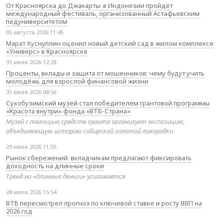
От Красноярска до Джакарты: в Индонезии пройдёт
международный фестиваль, организованный Астафьевским
педуниверситетом
05 августа 2026 11:45
Марат Хуснуллин оценил новый детский сад в жилом комплексе
«Универс» в Красноярске
31 июля 2026 12:28
Проценты, вклады и защита от мошенников: чему будут учить
молодёжь для взрослой финансовой жизни
31 июля 2026 08:56
Сухобузимский музей стал победителем грантовой программы
«Красота внутри» фонда «ВТБ-Страна»
Музей с помощью средств гранта организует экспозицию,
объединяющую историю сибирской золотой лихорадки
29 июля 2026 11:50
Рынок сбережений: вкладчикам предлагают фиксировать
доходность на длинные сроки
Тренд на «длинные деньги» усиливается
28 июля 2026 15:54
ВТБ пересмотрел прогноз по ключевой ставке и росту ВВП на
2026 год