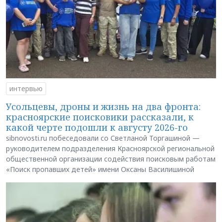
интервью
Усольцевы, дроны и жизнь на два фронта:
красноярские поисковики рассказали, к
какой черте подошли к августу 2026-го
sibnovosti.ru побеседовали со Светланой Торгашиной —
руководителем подразделения Красноярской региональной
общественной организации содействия поисковым работам
«Поиск пропавших детей» имени Оксаны Василишиной