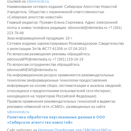
sibnovosti.ru
ссылкой на
.
Наименование сетевого издания: Сибирское Агентство Новостей
Учредитель: Общество с ограниченной ответственностью
«Сибирское агентство новостей»
Главный редактор: Пузевич Елена Сергеевна. Адрес электронной
почты и номер телефона редакции: sibnovosti@mkrmedia.ru +7 (391)
223-78-48
Знак информационной продукции: 18 +
Сетевое издание зарегистрировано Роскомнадзором, Свидетельство
о регистрации Эл № ФС77-61356 от 07.04.2015
По вопросам размещения рекламы обращайтесь:
sibnovostiPR@mkrmedia.ru +7 (391) 219-16-19
По вопросам сотрудничества обращайтесь:
sibnovostiNEWS@mkrmedia.ru
На информационном ресурсе применяются рекомендательные
технологии (информационные технологии предоставления
информации на основе сбора, систематизации и анализа сведений,
относящихся к предпочтениям пользователей сети Интернет,
находящихся на территории Российской Федерации).
Правила применения рекомендательных технологий в виджетах
рекламно-обменной сети «СМИ2», размещенных на сайте
sibnovosti.ru
Политика обработки персональных данных в ООО
«Сибирское агентство новостей»
Интернет-Платформе для СМИ
MoreSMI.ru
Сайт работает на