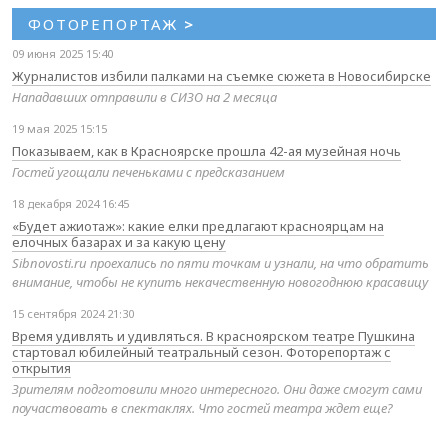
ФОТОРЕПОРТАЖ
>
09 июня 2025 15:40
Журналистов избили палками на съемке сюжета в Новосибирске
Нападавших отправили в СИЗО на 2 месяца
19 мая 2025 15:15
Показываем, как в Красноярске прошла 42-ая музейная ночь
Гостей угощали печеньками с предсказанием
18 декабря 2024 16:45
«Будет ажиотаж»: какие елки предлагают красноярцам на
елочных базарах и за какую цену
Sibnovosti.ru проехались по пяти точкам и узнали, на что обратить
внимание, чтобы не купить некачественную новогоднюю красавицу
15 сентября 2024 21:30
Время удивлять и удивляться. В красноярском театре Пушкина
стартовал юбилейный театральный сезон. Фоторепортаж с
открытия
Зрителям подготовили много интересного. Они даже смогут сами
поучаствовать в спектаклях. Что гостей театра ждет еще?