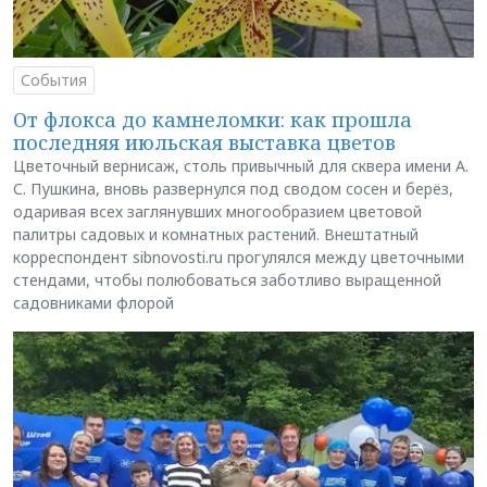
События
От флокса до камнеломки: как прошла
последняя июльская выставка цветов
Цветочный вернисаж, столь привычный для сквера имени А.
С. Пушкина, вновь развернулся под сводом сосен и берёз,
одаривая всех заглянувших многообразием цветовой
палитры садовых и комнатных растений. Внештатный
корреспондент sibnovosti.ru прогулялся между цветочными
стендами, чтобы полюбоваться заботливо выращенной
садовниками флорой