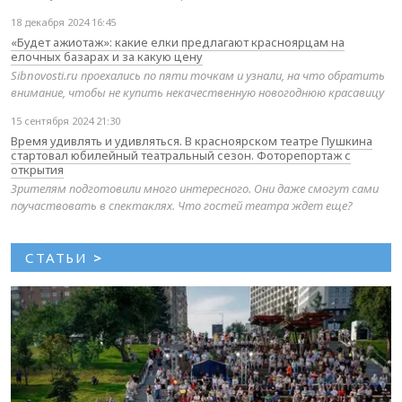
18 декабря 2024 16:45
«Будет ажиотаж»: какие елки предлагают красноярцам на
елочных базарах и за какую цену
Sibnovosti.ru проехались по пяти точкам и узнали, на что обратить
внимание, чтобы не купить некачественную новогоднюю красавицу
15 сентября 2024 21:30
Время удивлять и удивляться. В красноярском театре Пушкина
стартовал юбилейный театральный сезон. Фоторепортаж с
открытия
Зрителям подготовили много интересного. Они даже смогут сами
поучаствовать в спектаклях. Что гостей театра ждет еще?
СТАТЬИ
>