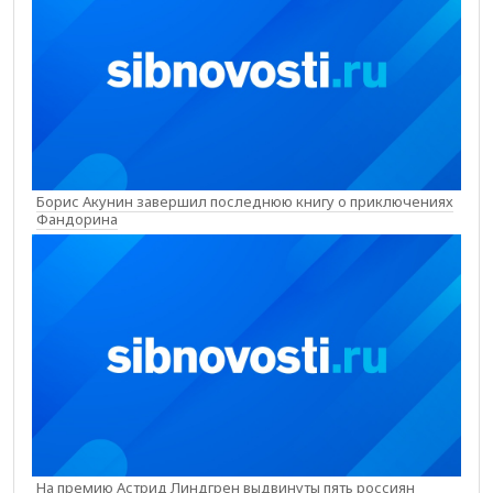
Борис Акунин завершил последнюю книгу о приключениях
Фандорина
На премию Астрид Линдгрен выдвинуты пять россиян