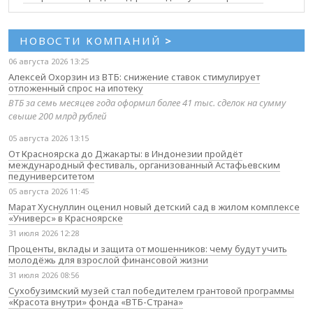
НОВОСТИ КОМПАНИЙ
>
06 августа 2026 13:25
Алексей Охорзин из ВТБ: снижение ставок стимулирует
отложенный спрос на ипотеку
ВТБ за семь месяцев года оформил более 41 тыс. сделок на сумму
свыше 200 млрд рублей
05 августа 2026 13:15
От Красноярска до Джакарты: в Индонезии пройдёт
международный фестиваль, организованный Астафьевским
педуниверситетом
05 августа 2026 11:45
Марат Хуснуллин оценил новый детский сад в жилом комплексе
«Универс» в Красноярске
31 июля 2026 12:28
Проценты, вклады и защита от мошенников: чему будут учить
молодёжь для взрослой финансовой жизни
31 июля 2026 08:56
Сухобузимский музей стал победителем грантовой программы
«Красота внутри» фонда «ВТБ-Страна»