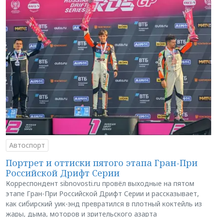
Автоспорт
Портрет и оттиски пятого этапа Гран-При
Российской Дрифт Серии
Корреспондент sibnovosti.ru провёл выходные на пятом
этапе Гран-При Российской Дрифт Серии и рассказывает,
как сибирский уик-энд превратился в плотный коктейль из
жары, дыма, моторов и зрительского азарта