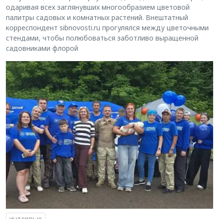
одаривая всех заглянувших многообразием цветовой
палитры садовых и комнатных растений. Внештатный
корреспондент sibnovosti.ru прогулялся между цветочными
стендами, чтобы полюбоваться заботливо выращенной
садовниками флорой
интервью