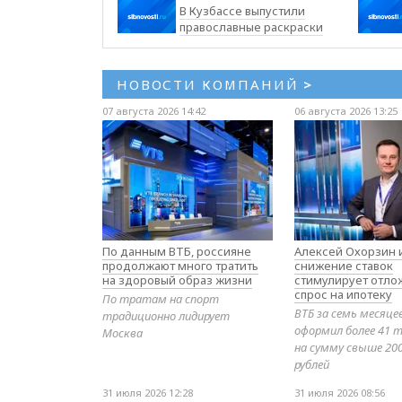
В Кузбассе выпустили
православные раскраски
НОВОСТИ КОМПАНИЙ
>
07 августа 2026 14:42
06 августа 2026 13:25
По данным ВТБ, россияне
Алексей Охорзин и
продолжают много тратить
снижение ставок
на здоровый образ жизни
стимулирует отл
спрос на ипотеку
По тратам на спорт
ВТБ за семь месяце
традиционно лидирует
оформил более 41 т
Москва
на сумму свыше 20
рублей
31 июля 2026 12:28
31 июля 2026 08:56