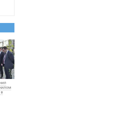
нил
 жилом
 в