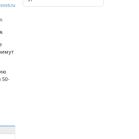
vosti.ru
я.
я.
е
примут
тию
 50-