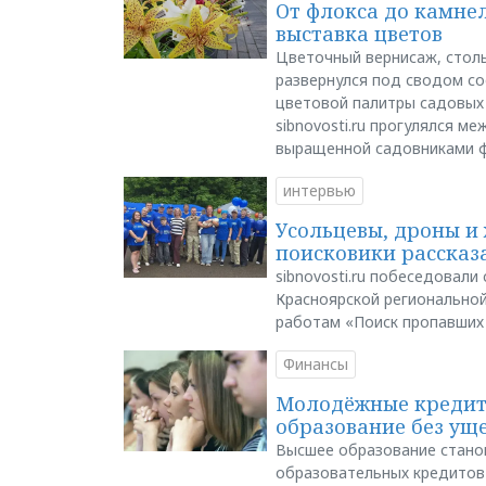
От флокса до камне
выставка цветов
Цветочный вернисаж, столь
развернулся под сводом со
цветовой палитры садовых
sibnovosti.ru прогулялся 
выращенной садовниками 
интервью
Усольцевы, дроны и 
поисковики рассказа
sibnovosti.ru побеседовал
Красноярской регионально
работам «Поиск пропавших
Финансы
Молодёжные кредиты
образование без ущ
Высшее образование стано
образовательных кредитов 