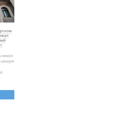
ярском
товал
ный
 с
и много
е смогут
ей