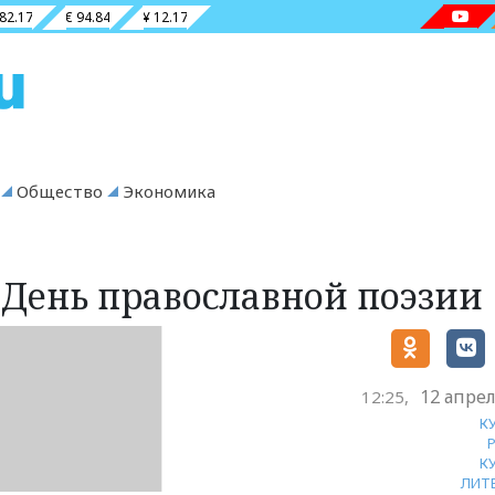
 82.17
€ 94.84
¥ 12.17
Общество
Экономика
 День православной поэзии
12 апрел
12:25,
К
К
ЛИТ