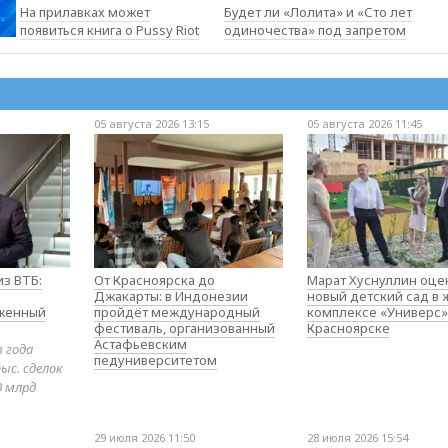
На прилавках может
Будет ли «Лолита» и «Сто лет
появиться книга о Pussy Riot
одиночества» под запретом
05 августа 2026 13:15
05 августа 2026 11:45
з ВТБ:
От Красноярска до
Марат Хуснуллин оце
Джакарты: в Индонезии
новый детский сад в
оженный
пройдёт международный
комплексе «Универс»
фестиваль, организованный
Красноярске
Астафьевским
в года
педуниверситетом
ыс. сделок
0 млрд
29 июля 2026 11:50
28 июля 2026 15:54