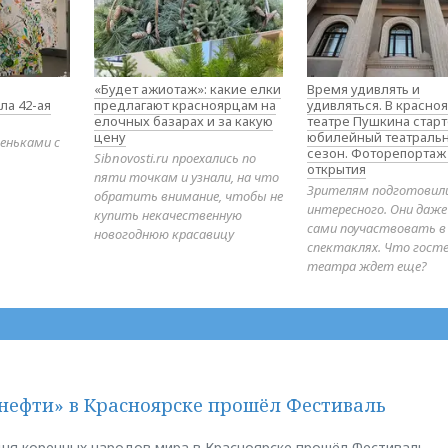
«Будет ажиотаж»: какие елки
Время удивлять и
ла 42-ая
предлагают красноярцам на
удивляться. В красно
елочных базарах и за какую
театре Пушкина стар
цену
юбилейный театраль
еньками с
сезон. Фоторепортаж
Sibnovosti.ru проехались по
открытия
пяти точкам и узнали, на что
Зрителям подготовил
обратить внимание, чтобы не
интересного. Они даж
купить некачественную
сами поучаствовать в
новогоднюю красавицу
спектаклях. Что гост
театра ждет еще?
нефти» в Красноярске прошёл Фестиваль
ня коренных народов мира в Красноярске прошёл Фестиваль