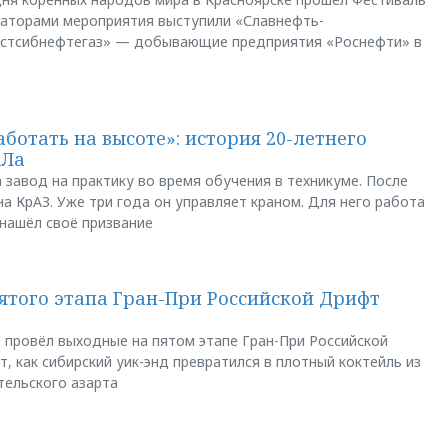
заторами мероприятия выступили «Славнефть-
остсибнефтегаз» — добывающие предприятия «Роснефти» в
аботать на высоте»: история 20-летнего
АЛа
 завод на практику во время обучения в техникуме. После
а КрАЗ. Уже три года он управляет краном. Для него работа
 нашёл своё призвание
пятого этапа Гран-При Российской Дрифт
u провёл выходные на пятом этапе Гран-При Российской
, как сибирский уик-энд превратился в плотный коктейль из
тельского азарта