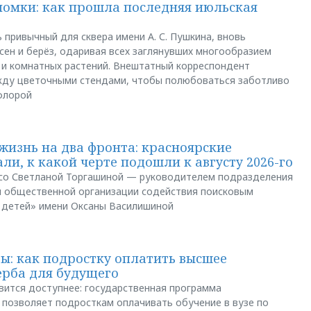
ломки: как прошла последняя июльская
 привычный для сквера имени А. С. Пушкина, вновь
сен и берёз, одаривая всех заглянувших многообразием
 и комнатных растений. Внештатный корреспондент
между цветочными стендами, чтобы полюбоваться заботливо
флорой
жизнь на два фронта: красноярские
ли, к какой черте подошли к августу 2026-го
и со Светланой Торгашиной — руководителем подразделения
й общественной организации содействия поисковым
 детей» имени Оксаны Василишиной
: как подростку оплатить высшее
ерба для будущего
вится доступнее: государственная программа
позволяет подросткам оплачивать обучение в вузе по