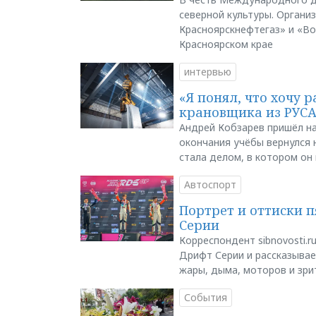
северной культуры. Органи
Красноярскнефтегаз» и «В
Красноярском крае
интервью
«Я понял, что хочу р
крановщика из РУС
Андрей Кобзарев пришёл на
окончания учёбы вернулся н
стала делом, в котором он
Автоспорт
Портрет и оттиски 
Серии
Корреспондент sibnovosti.r
Дрифт Серии и рассказывает
жары, дыма, моторов и зри
События