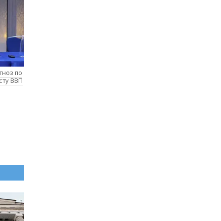
гноз по
сту ВВП