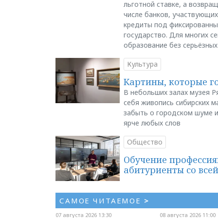
льготной ставке, а возвра
числе банков, участвующих
кредиты под фиксированны
государство. Для многих с
образование без серьёзных
Культура
Картины, которые г
В небольших залах музея Р
себя живопись сибирских ма
забыть о городском шуме и
ярче любых слов
Общество
Обучение профессия
абитуриенты со все
САМОЕ ЧИТАЕМОЕ
>
07 августа 2026 13:30
08 августа 2026 11:00