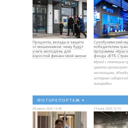
Проценты, вклады и защита
Сухобузимский му
от мошенников: чему будут
победителем гран
учить молодёжь для
программы «Красо
взрослой финансовой жизни
фонда «ВТБ-Стран
Музей с помощью с
гранта организует
экспозицию, объе
историю сибирской
лихорадки
ФОТОРЕПОРТАЖ
>
09 июня 2025 15:40
19 мая 2025 15:15