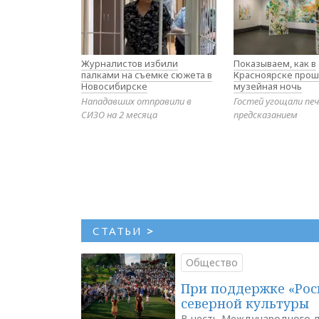
Журналистов избили
Показываем, как в
палками на съемке сюжета в
Красноярске прош
Новосибирске
музейная ночь
Нападавших отправили в
Гостей угощали печ
СИЗО на 2 месяца
предсказанием
СТАТЬИ
>
Общество
При поддержке «Рос
северной культуры
В честь Международного д