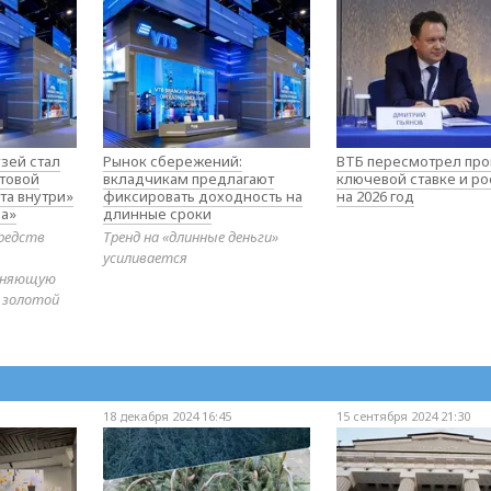
зей стал
Рынок сбережений:
ВТБ пересмотрел про
товой
вкладчикам предлагают
ключевой ставке и ро
та внутри»
фиксировать доходность на
на 2026 год
а»
длинные сроки
редств
Тренд на «длинные деньги»
усиливается
диняющую
 золотой
18 декабря 2024 16:45
15 сентября 2024 21:30