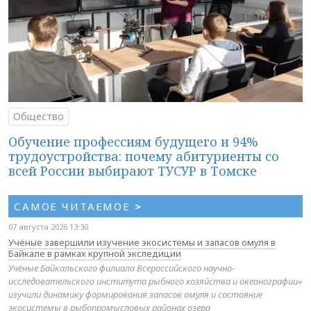
Общество
Обучение профессиям будущего и 94%
трудоустройства: почему абитуриенты со
всей России выбирают ТУСУР в Томске
САМОЕ ЧИТАЕМОЕ
>
07 августа 2026 13:30
Учёные завершили изучение экосистемы и запасов омуля в
Байкале в рамках крупной экспедиции
Учёные Байкальского филиала Всероссийского научно-
исследовательского института рыбного хозяйства и океанографии»
изучили динамику формирования запасов омуля и состояние
экосистемы в рыбопромысловых районах озера