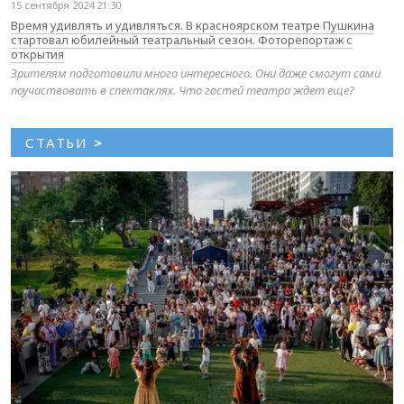
15 сентября 2024 21:30
Время удивлять и удивляться. В красноярском театре Пушкина
стартовал юбилейный театральный сезон. Фоторепортаж с
открытия
Зрителям подготовили много интересного. Они даже смогут сами
поучаствовать в спектаклях. Что гостей театра ждет еще?
СТАТЬИ
>