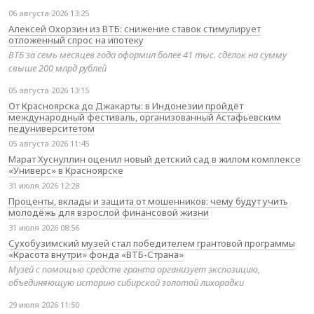
06 августа 2026 13:25
Алексей Охорзин из ВТБ: снижение ставок стимулирует
отложенный спрос на ипотеку
ВТБ за семь месяцев года оформил более 41 тыс. сделок на сумму
свыше 200 млрд рублей
05 августа 2026 13:15
От Красноярска до Джакарты: в Индонезии пройдёт
международный фестиваль, организованный Астафьевским
педуниверситетом
05 августа 2026 11:45
Марат Хуснуллин оценил новый детский сад в жилом комплексе
«Универс» в Красноярске
31 июля 2026 12:28
Проценты, вклады и защита от мошенников: чему будут учить
молодёжь для взрослой финансовой жизни
31 июля 2026 08:56
Сухобузимский музей стал победителем грантовой программы
«Красота внутри» фонда «ВТБ-Страна»
Музей с помощью средств гранта организует экспозицию,
объединяющую историю сибирской золотой лихорадки
29 июля 2026 11:50