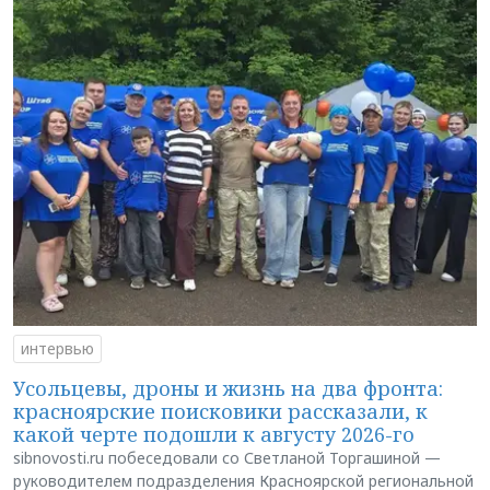
интервью
Усольцевы, дроны и жизнь на два фронта:
красноярские поисковики рассказали, к
какой черте подошли к августу 2026-го
sibnovosti.ru побеседовали со Светланой Торгашиной —
руководителем подразделения Красноярской региональной