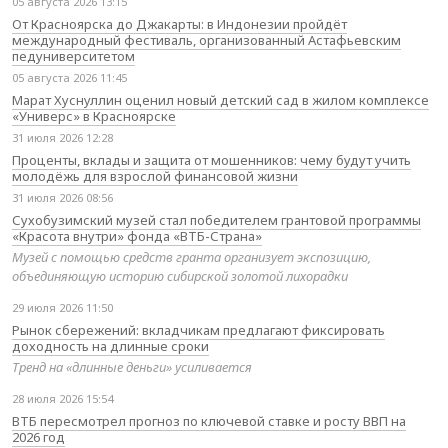
05 августа 2026 13:15
От Красноярска до Джакарты: в Индонезии пройдёт
международный фестиваль, организованный Астафьевским
педуниверситетом
05 августа 2026 11:45
Марат Хуснуллин оценил новый детский сад в жилом комплексе
«Универс» в Красноярске
31 июля 2026 12:28
Проценты, вклады и защита от мошенников: чему будут учить
молодёжь для взрослой финансовой жизни
31 июля 2026 08:56
Сухобузимский музей стал победителем грантовой программы
«Красота внутри» фонда «ВТБ-Страна»
Музей с помощью средств гранта организует экспозицию,
объединяющую историю сибирской золотой лихорадки
29 июля 2026 11:50
Рынок сбережений: вкладчикам предлагают фиксировать
доходность на длинные сроки
Тренд на «длинные деньги» усиливается
28 июля 2026 15:54
ВТБ пересмотрел прогноз по ключевой ставке и росту ВВП на
2026 год