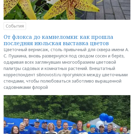
События
От флокса до камнеломки: как прошла
последняя июльская выставка цветов
Цветочный вернисаж, столь привычный для сквера имени А.
С. Пушкина, вновь развернулся под сводом сосен и берёз,
одаривая всех заглянувших многообразием цветовой
палитры садовых и комнатных растений. Внештатный
корреспондент sibnovosti.ru прогулялся между цветочными
стендами, чтобы полюбоваться заботливо выращенной
садовниками флорой