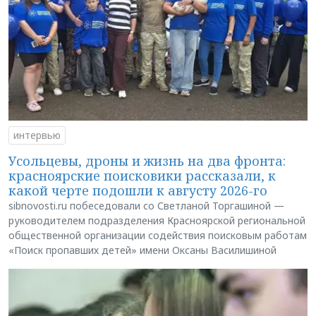
интервью
Усольцевы, дроны и жизнь на два фронта:
красноярские поисковики рассказали, к
какой черте подошли к августу 2026-го
sibnovosti.ru побеседовали со Светланой Торгашиной —
руководителем подразделения Красноярской региональной
общественной организации содействия поисковым работам
«Поиск пропавших детей» имени Оксаны Василишиной