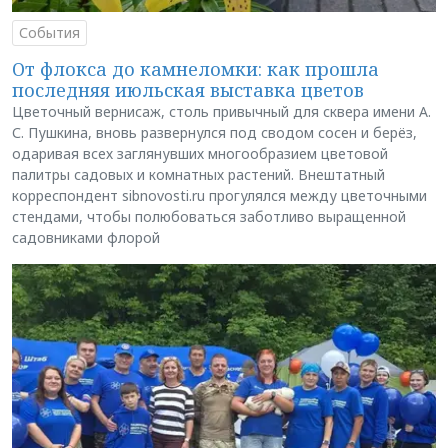
События
От флокса до камнеломки: как прошла
последняя июльская выставка цветов
Цветочный вернисаж, столь привычный для сквера имени А.
С. Пушкина, вновь развернулся под сводом сосен и берёз,
одаривая всех заглянувших многообразием цветовой
палитры садовых и комнатных растений. Внештатный
корреспондент sibnovosti.ru прогулялся между цветочными
стендами, чтобы полюбоваться заботливо выращенной
садовниками флорой