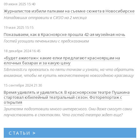
09 июня 2025 15:40
Журналистов избили палками на съемке сюжета в Новосибирске
Нападавших отправили в СИЗО на 2 месяца
19 мая 2025 15:15
Показываем, как в Красноярске прошла 42-ая музейная ночь
Гостей угощали печеньками с предсказанием
18 декабря 2024 16:45
«Будет ажиотаж»: какие елки предлагают красноярцам на
елочных базарах и за какую цену
Sibnovosti.ru проехались по пяти точкам и узнали, на что обратить
внимание, чтобы не купить некачественную новогоднюю красавицу
15 сентября 2024 21:30
Время удивлять и удивляться. В красноярском театре Пушкина
стартовал юбилейный театральный сезон. Фоторепортаж с
открытия
Зрителям подготовили много интересного. Они даже смогут сами
поучаствовать в спектаклях. Что гостей театра ждет еще?
СТАТЬИ
>