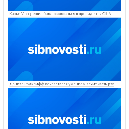
Канье Уэст решил баллотироваться в президенты США
Дэниэл Рэдклифф похвастался умением зачитывать рэп