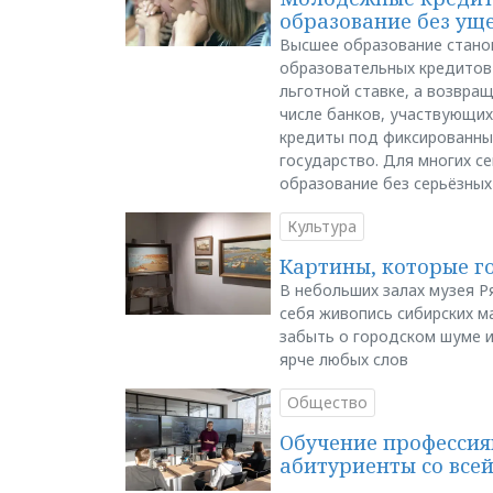
образование без ущ
Высшее образование стано
образовательных кредитов 
льготной ставке, а возвра
числе банков, участвующих
кредиты под фиксированны
государство. Для многих с
образование без серьёзных
Культура
Картины, которые г
В небольших залах музея Р
себя живопись сибирских ма
забыть о городском шуме и
ярче любых слов
Общество
Обучение профессия
абитуриенты со все