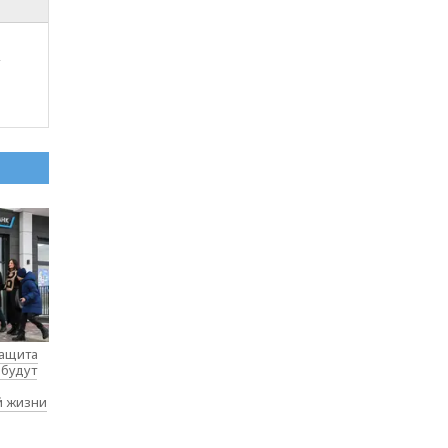
р
защита
 будут
й жизни