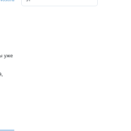
ы уже
й,