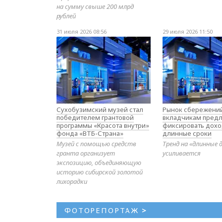
на сумму свыше 200 млрд
рублей
31 июля 2026 08:56
29 июля 2026 11:50
Сухобузимский музей стал
Рынок сбережений
победителем грантовой
вкладчикам предл
программы «Красота внутри»
фиксировать дохо
фонда «ВТБ-Страна»
длинные сроки
Музей с помощью средств
Тренд на «длинные 
гранта организует
усиливается
экспозицию, объединяющую
историю сибирской золотой
лихорадки
ФОТОРЕПОРТАЖ
>