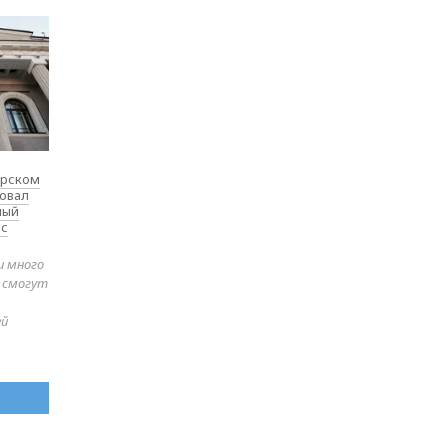
ярском
товал
ный
 с
и много
е смогут
ей