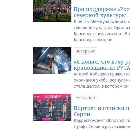
При поддержке «Рос
северной культуры
В честь Международного д
северной культуры. Органи
Красноярскнефтегаз» и «В
Красноярском крае
интервью
«Я понял, что хочу р
крановщика из РУС
Андрей Кобзарев пришёл на
окончания учёбы вернулся н
стала делом, в котором он
Автоспорт
Портрет и оттиски 
Серии
Корреспондент sibnovosti.r
Дрифт Серии и рассказывает