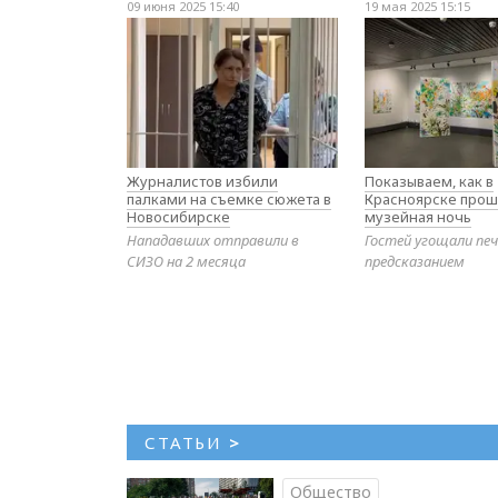
09 июня 2025 15:40
19 мая 2025 15:15
Журналистов избили
Показываем, как в
палками на съемке сюжета в
Красноярске прош
Новосибирске
музейная ночь
Нападавших отправили в
Гостей угощали печ
СИЗО на 2 месяца
предсказанием
СТАТЬИ
>
Общество