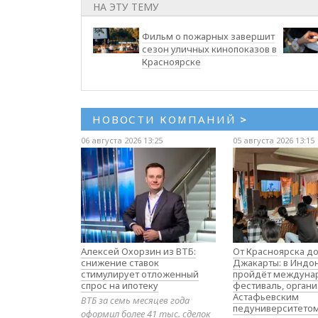
НА ЭТУ ТЕМУ
Фильм о пожарных завершит
сезон уличных кинопоказов в
Красноярске
НОВОСТИ КОМПАНИЙ
>
06 августа 2026 13:25
05 августа 2026 13:15
Алексей Охорзин из ВТБ:
От Красноярска д
снижение ставок
Джакарты: в Индо
стимулирует отложенный
пройдёт междуна
спрос на ипотеку
фестиваль, орган
Астафьевским
ВТБ за семь месяцев года
педуниверситето
оформил более 41 тыс. сделок