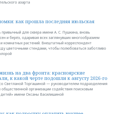
тельского азарта
ломки: как прошла последняя июльская
 привычный для сквера имени А. С. Пушкина, вновь
сен и берёз, одаривая всех заглянувших многообразием
 и комнатных растений. Внештатный корреспондент
между цветочными стендами, чтобы полюбоваться заботливо
флорой
жизнь на два фронта: красноярские
ли, к какой черте подошли к августу 2026-го
и со Светланой Торгашиной — руководителем подразделения
й общественной организации содействия поисковым
 детей» имени Оксаны Василишиной
: как подростку оплатить высшее