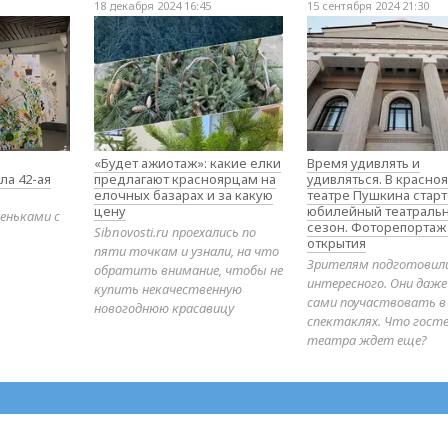
18 декабря 2024 16:45
15 сентября 2024 21:30
«Будет ажиотаж»: какие елки
Время удивлять и
ла 42-ая
предлагают красноярцам на
удивляться. В красно
елочных базарах и за какую
театре Пушкина стар
цену
юбилейный театраль
еньками с
сезон. Фоторепортаж
Sibnovosti.ru проехались по
открытия
пяти точкам и узнали, на что
Зрителям подготовил
обратить внимание, чтобы не
интересного. Они даж
купить некачественную
сами поучаствовать в
новогоднюю красавицу
спектаклях. Что гост
театра ждет еще?