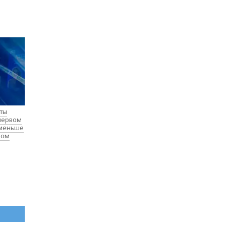
нты
 первом
 меньше
лом