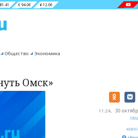
 81.41
€ 94.06
¥ 12.06
Общество
Экономика
нуть Омск»
30 октябр
11:24,
ОБ
КИНО
sibno