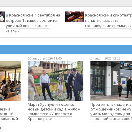
В Красноярске 1 сентября на
Красноярский кинотеат
острове Татышев состоится
начал показывать
уличный показ фильма
голливудские премьеры
«Папы»
05 августа 2026 11:45
31 июля 2026 12:28
о
Марат Хуснуллин оценил
Проценты, вклады и 
незии
новый детский сад в жилом
от мошенников: чему
родный
комплексе «Универс» в
учить молодёжь для
изованный
Красноярске
взрослой финансово
м