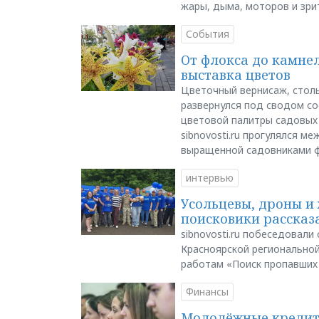
жары, дыма, моторов и зри
События
От флокса до камне
выставка цветов
Цветочный вернисаж, столь
развернулся под сводом со
цветовой палитры садовых
sibnovosti.ru прогулялся 
выращенной садовниками 
интервью
Усольцевы, дроны и 
поисковики рассказа
sibnovosti.ru побеседовал
Красноярской регионально
работам «Поиск пропавших
Финансы
Молодёжные кредиты