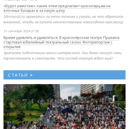
«Будет ажиотаж»: какие елки предлагают красноярцам на
елочных базарах и за какую цену
Sibnovosti.ru проехались по пяти точкам и узнали, на что обратить
внимание, чтобы не купить некачественную новогоднюю красавицу
15 сентября 2024 21:30
Время удивлять и удивляться. В красноярском театре Пушкина
стартовал юбилейный театральный сезон. Фоторепортаж с
открытия
Зрителям подготовили много интересного. Они даже смогут сами
поучаствовать в спектаклях. Что гостей театра ждет еще?
СТАТЬИ
>