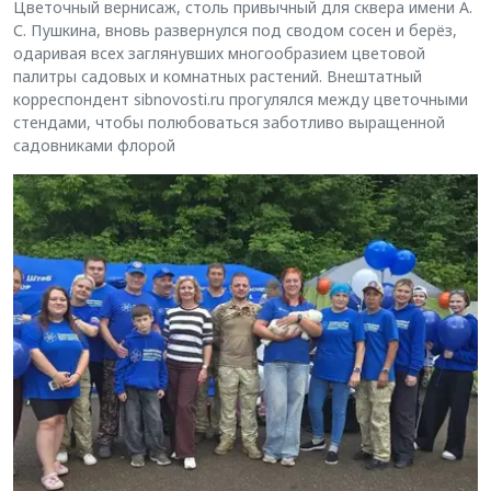
Цветочный вернисаж, столь привычный для сквера имени А.
С. Пушкина, вновь развернулся под сводом сосен и берёз,
одаривая всех заглянувших многообразием цветовой
палитры садовых и комнатных растений. Внештатный
корреспондент sibnovosti.ru прогулялся между цветочными
стендами, чтобы полюбоваться заботливо выращенной
садовниками флорой