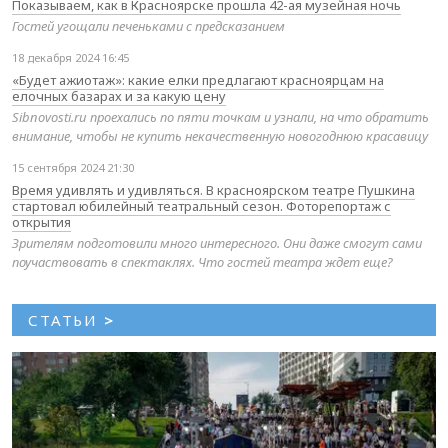
Показываем, как в Красноярске прошла 42-ая музейная ночь
Гостей угощали печеньками с предсказанием
18 декабря 2024 16:45
«Будет ажиотаж»: какие елки предлагают красноярцам на
елочных базарах и за какую цену
Sibnovosti.ru проехались по пяти точкам и узнали, на что обратить
внимание, чтобы не купить некачественную новогоднюю красавицу
15 сентября 2024 21:30
Время удивлять и удивляться. В красноярском театре Пушкина
стартовал юбилейный театральный сезон. Фоторепортаж с
открытия
Зрителям подготовили много интересного. Они даже смогут сами
поучаствовать в спектаклях. Что гостей театра ждет еще?
СТАТЬИ
>