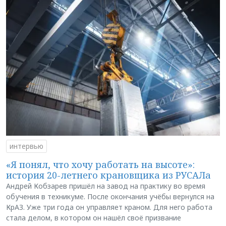
интервью
«Я понял, что хочу работать на высоте»:
история 20-летнего крановщика из РУСАЛа
Андрей Кобзарев пришёл на завод на практику во время
обучения в техникуме. После окончания учёбы вернулся на
КрАЗ. Уже три года он управляет краном. Для него работа
стала делом, в котором он нашёл своё призвание