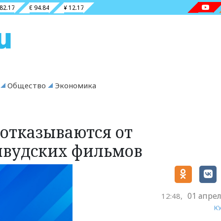
 82.17
€ 94.84
¥ 12.17
Общество
Экономика
отказываются от
ивудских фильмов
01 апрел
12:48,
К