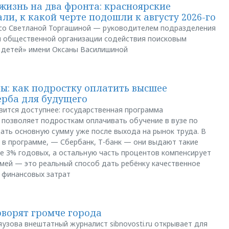
жизнь на два фронта: красноярские
ли, к какой черте подошли к августу 2026-го
и со Светланой Торгашиной — руководителем подразделения
й общественной организации содействия поисковым
 детей» имени Оксаны Василишиной
: как подростку оплатить высшее
ерба для будущего
вится доступнее: государственная программа
позволяет подросткам оплачивать обучение в вузе по
щать основную сумму уже после выхода на рынок труда. В
 в программе, — Сбербанк, Т-банк — они выдают такие
е 3% годовых, а остальную часть процентов компенсирует
емей — это реальный способ дать ребёнку качественное
 финансовых затрат
оворят громче города
яузова внештатный журналист sibnovosti.ru открывает для