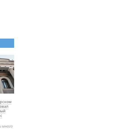
ярском
товал
ный
 с
и много