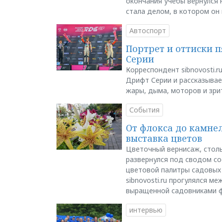
окончания учёбы вернулся н
стала делом, в котором он
Автоспорт
Портрет и оттиски 
Серии
Корреспондент sibnovosti.r
Дрифт Серии и рассказывает
жары, дыма, моторов и зри
События
От флокса до камне
выставка цветов
Цветочный вернисаж, столь
развернулся под сводом со
цветовой палитры садовых
sibnovosti.ru прогулялся 
выращенной садовниками 
интервью