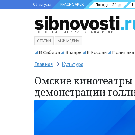
09 августа
КРАСНОЯРСК
Погода
13˚
$
НОВОСТИ СИБИРИ, УРАЛА И ДВ
СТАТЬИ
МКР-МЕДИА
В Сибири
В мире
В России
Политика
Главная
Культура
Омские кинотеатры 
демонстрации голл