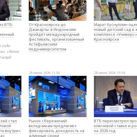
з ВТБ:
От Красноярска до
Марат Хуснуллин оце
Джакарты: в Индонезии
новый детский сад в
оженный
пройдёт международный
комплексе «Универс»
фестиваль, организованный
Красноярске
Астафьевским
в года
педуниверситетом
ыс. сделок
0 млрд
29 июля 2026 11:50
28 июля 2026 15:54
зей стал
Рынок сбережений:
ВТБ пересмотрел про
товой
вкладчикам предлагают
ключевой ставке и ро
та внутри»
фиксировать доходность на
на 2026 год
а»
длинные сроки