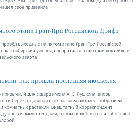
а КрАЗ. Уже три года он управляет краном. Для него работа
 нашёл своё призвание
пятого этапа Гран-При Российской Дрифт
u провёл выходные на пятом этапе Гран-При Российской
, как сибирский уик-энд превратился в плотный коктейль из
тельского азарта
ломки: как прошла последняя июльская
 привычный для сквера имени А. С. Пушкина, вновь
сен и берёз, одаривая всех заглянувших многообразием
 и комнатных растений. Внештатный корреспондент
между цветочными стендами, чтобы полюбоваться заботливо
флорой