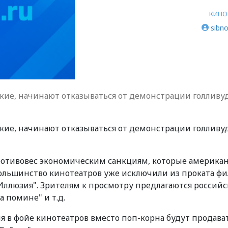
КИНО
sibno
ские, начинают отказываться от демонстрации голливу
ские, начинают отказываться от демонстрации голливу
отивовес экономическим санкциям, которые америка
Большинство кинотеатров уже исключили из проката ф
Иллюзия". Зрителям к просмотру предлагаются россий
а помине" и т.д.
я в фойе кинотеатров вместо поп-корна будут продава