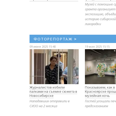
Музей с помощью с
гранта организует
экспозицию, объе
историю сибирской
лихорадки
ФОТОРЕПОРТАЖ
>
09 июня 2025 15:40
19 мая 2025 15:15
Журналистов избили
Показываем, как в
палками на съемке сюжета в
Красноярске прош
Новосибирске
музейная ночь
Нападавших отправили в
Гостей угощали печ
СИЗО на 2 месяца
предсказанием