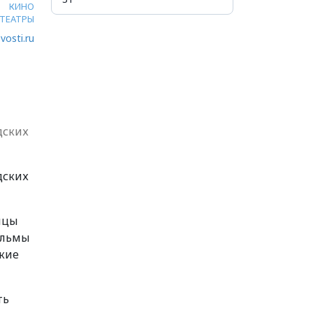
КИНО
ТЕАТРЫ
vosti.ru
дских
дских
нцы
ильмы
ские
ть