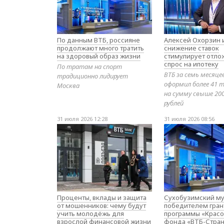
По данным ВТБ, россияне
Алексей Охорзин и
продолжают много тратить
снижение ставок
на здоровый образ жизни
стимулирует отл
спрос на ипотеку
По тратам на спорт
ВТБ за семь месяце
традиционно лидирует
оформил более 41 т
Москва
на сумму свыше 20
рублей
31 июля 2026 12:28
31 июля 2026 08:56
Проценты, вклады и защита
Сухобузимский му
от мошенников: чему будут
победителем гран
учить молодёжь для
программы «Красо
взрослой финансовой жизни
фонда «ВТБ-Стран