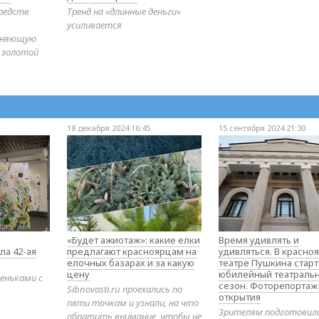
редств
Тренд на «длинные деньги»
усиливается
диняющую
 золотой
18 декабря 2024 16:45
15 сентября 2024 21:30
«Будет ажиотаж»: какие елки
Время удивлять и
ла 42-ая
предлагают красноярцам на
удивляться. В красно
елочных базарах и за какую
театре Пушкина стар
цену
юбилейный театраль
еньками с
сезон. Фоторепортаж
Sibnovosti.ru проехались по
открытия
пяти точкам и узнали, на что
Зрителям подготовил
обратить внимание, чтобы не