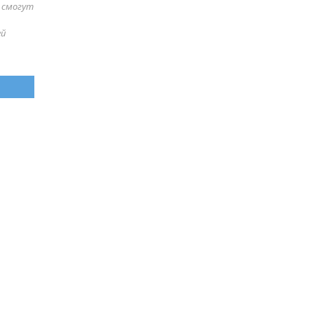
е смогут
ей