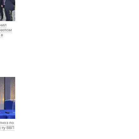
нил
 жилом
 в
гноз по
сту ВВП