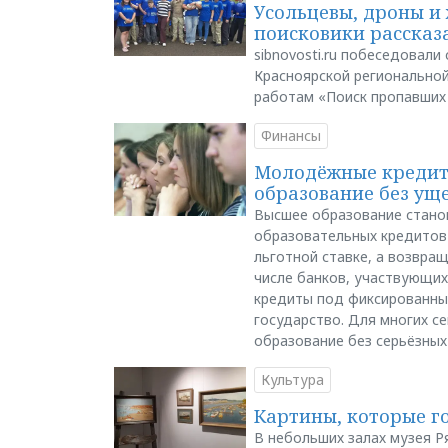
Усольцевы, дроны и 
поисковики рассказа
sibnovosti.ru побеседовал
Красноярской регионально
работам «Поиск пропавших
Финансы
Молодёжные кредиты
образование без ущ
Высшее образование стано
образовательных кредитов 
льготной ставке, а возвра
числе банков, участвующих
кредиты под фиксированны
государство. Для многих с
образование без серьёзных
Культура
Картины, которые г
В небольших залах музея Р