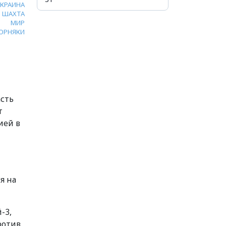
УКРАИНА
ШАХТА
МИР
ОРНЯКИ
сть
т
ией в
я на
-3,
ротив