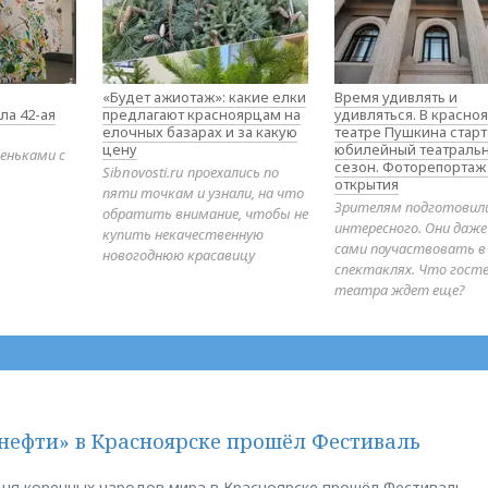
«Будет ажиотаж»: какие елки
Время удивлять и
ла 42-ая
предлагают красноярцам на
удивляться. В красно
елочных базарах и за какую
театре Пушкина стар
цену
юбилейный театраль
еньками с
сезон. Фоторепортаж
Sibnovosti.ru проехались по
открытия
пяти точкам и узнали, на что
Зрителям подготовил
обратить внимание, чтобы не
интересного. Они даж
купить некачественную
сами поучаствовать в
новогоднюю красавицу
спектаклях. Что гост
театра ждет еще?
нефти» в Красноярске прошёл Фестиваль
ня коренных народов мира в Красноярске прошёл Фестиваль