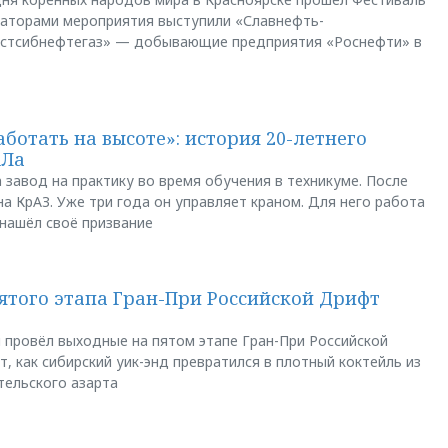
заторами мероприятия выступили «Славнефть-
остсибнефтегаз» — добывающие предприятия «Роснефти» в
аботать на высоте»: история 20-летнего
АЛа
 завод на практику во время обучения в техникуме. После
а КрАЗ. Уже три года он управляет краном. Для него работа
 нашёл своё призвание
пятого этапа Гран-При Российской Дрифт
u провёл выходные на пятом этапе Гран-При Российской
, как сибирский уик-энд превратился в плотный коктейль из
тельского азарта