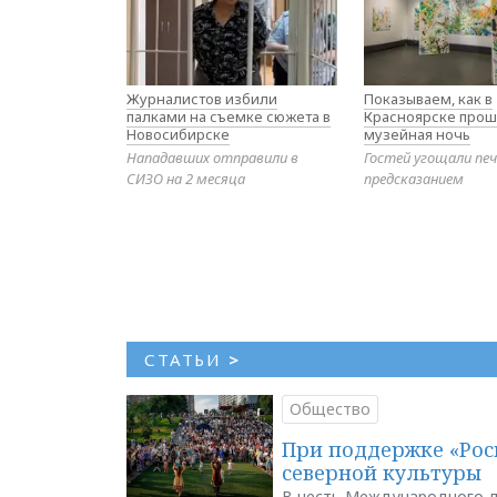
Журналистов избили
Показываем, как в
палками на съемке сюжета в
Красноярске прош
Новосибирске
музейная ночь
Нападавших отправили в
Гостей угощали печ
СИЗО на 2 месяца
предсказанием
СТАТЬИ
>
Общество
При поддержке «Рос
северной культуры
В честь Международного д