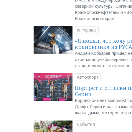
северной культуры. Органи
Красноярскнефтегаз» и «В
Красноярском крае
интервью
«Я понял, что хочу р
крановщика из РУС
Андрей Кобзарев пришёл на
окончания учёбы вернулся н
стала делом, в котором он
Автоспорт
Портрет и оттиски 
Серии
Корреспондент sibnovosti.r
Дрифт Серии и рассказывает
жары, дыма, моторов и зри
События