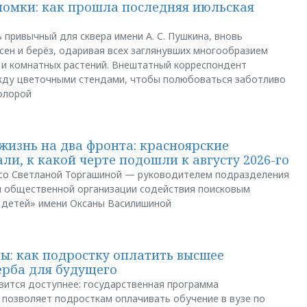
ломки: как прошла последняя июльская
 привычный для сквера имени А. С. Пушкина, вновь
сен и берёз, одаривая всех заглянувших многообразием
 и комнатных растений. Внештатный корреспондент
между цветочными стендами, чтобы полюбоваться заботливо
флорой
жизнь на два фронта: красноярские
ли, к какой черте подошли к августу 2026-го
и со Светланой Торгашиной — руководителем подразделения
й общественной организации содействия поисковым
 детей» имени Оксаны Василишиной
: как подростку оплатить высшее
ерба для будущего
вится доступнее: государственная программа
позволяет подросткам оплачивать обучение в вузе по