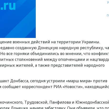
Г
щение военных действий на территории Украины.
едавно созданную Донецкую народную республику, ча
 Но все горняки объединились во мнении, что конфлик
олитных столкновений между ополченцами и нацгвард
мирных жителей, а также представителей народного
 шахт Донбасса, сегодня устроили «марш мира» против
м сообщает корреспондент РИА «Новости», находящийс
Скочинского, Трудовской, Панфилова и Южнодонбасской
родах Донецка, начали забастовку. Они объявили, что п