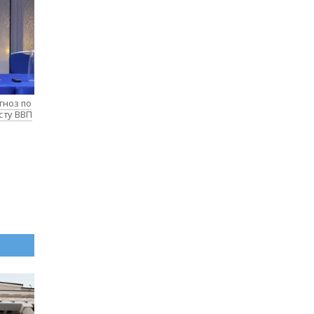
гноз по
сту ВВП