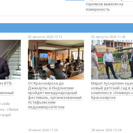
горняков вывели на
поверхность
05 августа 2026 13:15
05 августа 2026 11:45
з ВТБ:
От Красноярска до
Марат Хуснуллин оце
Джакарты: в Индонезии
новый детский сад в
оженный
пройдёт международный
комплексе «Универс»
фестиваль, организованный
Красноярске
Астафьевским
в года
педуниверситетом
ыс. сделок
0 млрд
29 июля 2026 11:50
28 июля 2026 15:54