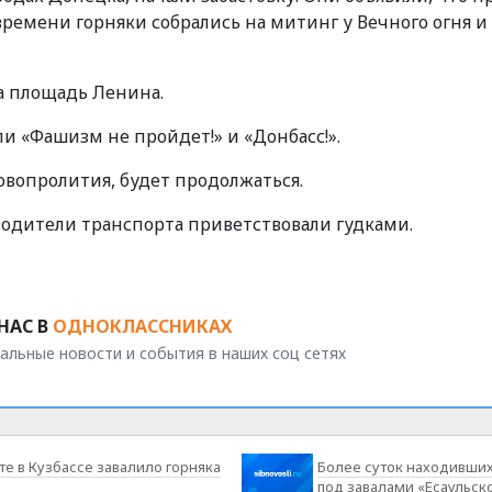
времени горняки собрались на митинг у Вечного огня и
а площадь Ленина.
и «Фашизм не пройдет!» и «Донбасс!».
опролития, будет продолжаться.
дители транспорта приветствовали гудками.
НАС В
ОДНОКЛАССНИКАХ
альные новости и события в наших соц сетях
те в Кузбассе завалило горняка
Более суток находивши
под завалами «Есаульск