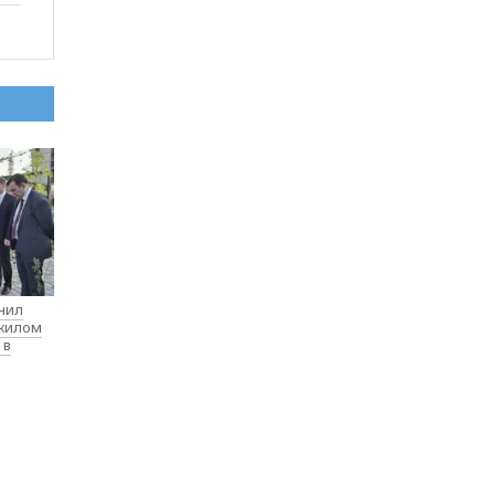
нил
 жилом
 в