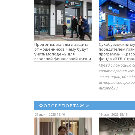
Проценты, вклады и защита
Сухобузимский му
от мошенников: чему будут
победителем гран
учить молодёжь для
программы «Красо
взрослой финансовой жизни
фонда «ВТБ-Стран
Музей с помощью с
гранта организует
экспозицию, объе
историю сибирской
лихорадки
ФОТОРЕПОРТАЖ
>
09 июня 2025 15:40
19 мая 2025 15:15