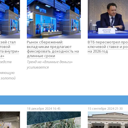
зей стал
Рынок сбережений:
ВТБ пересмотрел про
товой
вкладчикам предлагают
ключевой ставке и ро
та внутри»
фиксировать доходность на
на 2026 год
а»
длинные сроки
редств
Тренд на «длинные деньги»
усиливается
диняющую
 золотой
18 декабря 2024 16:45
15 сентября 2024 21:30