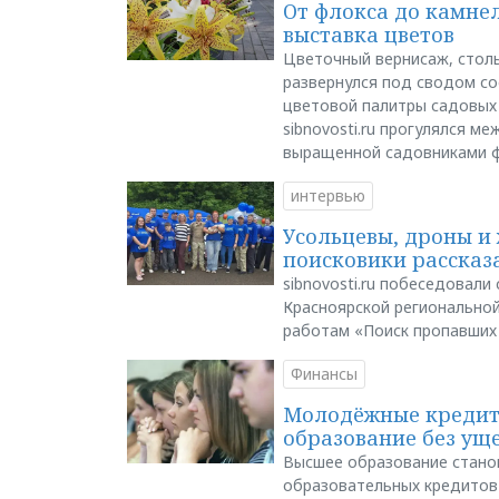
От флокса до камне
выставка цветов
Цветочный вернисаж, столь
развернулся под сводом со
цветовой палитры садовых
sibnovosti.ru прогулялся 
выращенной садовниками 
интервью
Усольцевы, дроны и 
поисковики рассказа
sibnovosti.ru побеседовал
Красноярской регионально
работам «Поиск пропавших
Финансы
Молодёжные кредиты
образование без ущ
Высшее образование стано
образовательных кредитов 