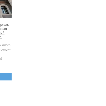
ярском
товал
ный
 с
и много
е смогут
ей