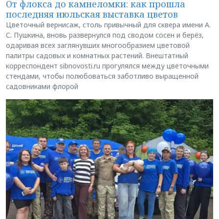
От флокса до камнеломки: как прошла
последняя июльская выставка цветов
Цветочный вернисаж, столь привычный для сквера имени А.
С. Пушкина, вновь развернулся под сводом сосен и берёз,
одаривая всех заглянувших многообразием цветовой
палитры садовых и комнатных растений. Внештатный
корреспондент sibnovosti.ru прогулялся между цветочными
стендами, чтобы полюбоваться заботливо выращенной
садовниками флорой