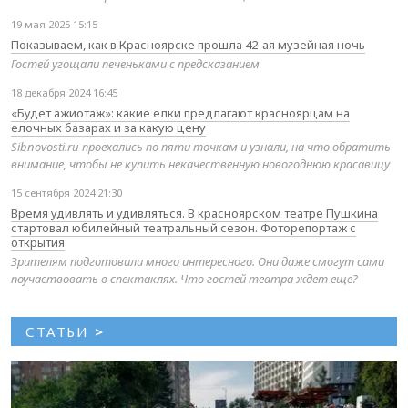
19 мая 2025 15:15
Показываем, как в Красноярске прошла 42-ая музейная ночь
Гостей угощали печеньками с предсказанием
18 декабря 2024 16:45
«Будет ажиотаж»: какие елки предлагают красноярцам на
елочных базарах и за какую цену
Sibnovosti.ru проехались по пяти точкам и узнали, на что обратить
внимание, чтобы не купить некачественную новогоднюю красавицу
15 сентября 2024 21:30
Время удивлять и удивляться. В красноярском театре Пушкина
стартовал юбилейный театральный сезон. Фоторепортаж с
открытия
Зрителям подготовили много интересного. Они даже смогут сами
поучаствовать в спектаклях. Что гостей театра ждет еще?
СТАТЬИ
>