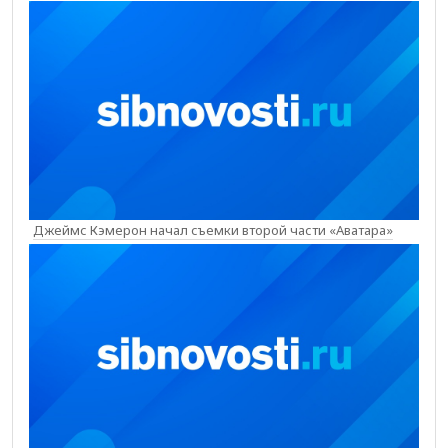
Джеймс Кэмерон начал съемки второй части «Аватара»