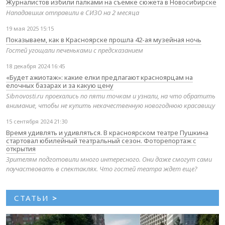
Журналистов избили палками на съемке сюжета в Новосибирске
Нападавших отправили в СИЗО на 2 месяца
19 мая 2025 15:15
Показываем, как в Красноярске прошла 42-ая музейная ночь
Гостей угощали печеньками с предсказанием
18 декабря 2024 16:45
«Будет ажиотаж»: какие елки предлагают красноярцам на
елочных базарах и за какую цену
Sibnovosti.ru проехались по пяти точкам и узнали, на что обратить
внимание, чтобы не купить некачественную новогоднюю красавицу
15 сентября 2024 21:30
Время удивлять и удивляться. В красноярском театре Пушкина
стартовал юбилейный театральный сезон. Фоторепортаж с
открытия
Зрителям подготовили много интересного. Они даже смогут сами
поучаствовать в спектаклях. Что гостей театра ждет еще?
СТАТЬИ
>