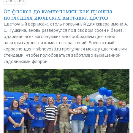
События
От флокса до камнеломки: как прошла
последняя июльская выставка цветов
Цветочный вернисаж, столь привычный для сквера имени А.
С. Пушкина, вновь развернулся под сводом сосен и берёз,
одаривая всех заглянувших многообразием цветовой
палитры садовых и комнатных растений. Внештатный
корреспондент sibnovosti.ru прогулялся между цветочными
стендами, чтобы полюбоваться заботливо выращенной
садовниками флорой