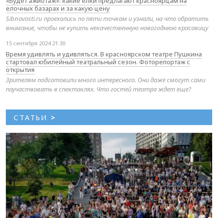
«Будет ажиотаж»: какие елки предлагают красноярцам на
елочных базарах и за какую цену
Sibnovosti.ru проехались по пяти точкам и узнали, на что обратить
внимание, чтобы не купить некачественную новогоднюю красавицу
15 сентября 2024 21:30
Время удивлять и удивляться. В красноярском театре Пушкина
стартовал юбилейный театральный сезон. Фоторепортаж с
открытия
Зрителям подготовили много интересного. Они даже смогут сами
поучаствовать в спектаклях. Что гостей театра ждет еще?
СТАТЬИ
>