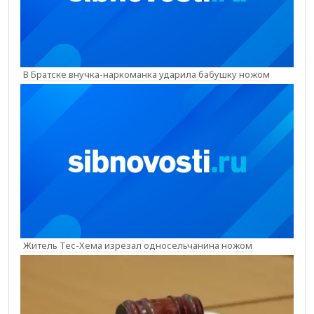
В Братске внучка-наркоманка ударила бабушку ножом
Житель Тес-Хема изрезал односельчанина ножом