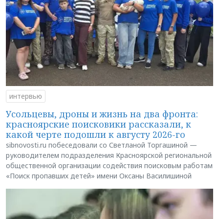
интервью
Усольцевы, дроны и жизнь на два фронта:
красноярские поисковики рассказали, к
какой черте подошли к августу 2026-го
sibnovosti.ru побеседовали со Светланой Торгашиной —
руководителем подразделения Красноярской региональной
общественной организации содействия поисковым работам
«Поиск пропавших детей» имени Оксаны Василишиной