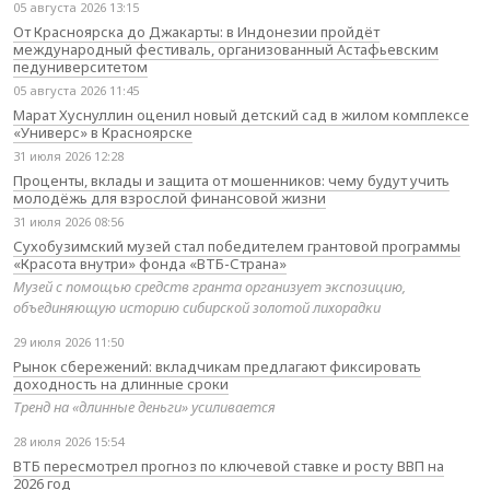
05 августа 2026 13:15
От Красноярска до Джакарты: в Индонезии пройдёт
международный фестиваль, организованный Астафьевским
педуниверситетом
05 августа 2026 11:45
Марат Хуснуллин оценил новый детский сад в жилом комплексе
«Универс» в Красноярске
31 июля 2026 12:28
Проценты, вклады и защита от мошенников: чему будут учить
молодёжь для взрослой финансовой жизни
31 июля 2026 08:56
Сухобузимский музей стал победителем грантовой программы
«Красота внутри» фонда «ВТБ-Страна»
Музей с помощью средств гранта организует экспозицию,
объединяющую историю сибирской золотой лихорадки
29 июля 2026 11:50
Рынок сбережений: вкладчикам предлагают фиксировать
доходность на длинные сроки
Тренд на «длинные деньги» усиливается
28 июля 2026 15:54
ВТБ пересмотрел прогноз по ключевой ставке и росту ВВП на
2026 год