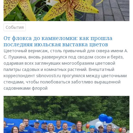
События
От флокса до камнеломки: как прошла
последняя июльская выставка цветов
Цветочный вернисаж, столь привычный для сквера имени А.
С. Пушкина, вновь развернулся под сводом сосен и берёз,
одаривая всех заглянувших многообразием цветовой
палитры садовых и комнатных растений. Внештатный
корреспондент sibnovosti.ru прогулялся между цветочными
стендами, чтобы полюбоваться заботливо выращенной
садовниками флорой