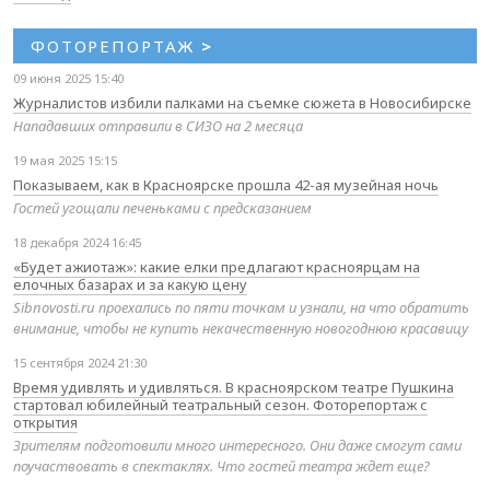
ФОТОРЕПОРТАЖ
>
09 июня 2025 15:40
Журналистов избили палками на съемке сюжета в Новосибирске
Нападавших отправили в СИЗО на 2 месяца
19 мая 2025 15:15
Показываем, как в Красноярске прошла 42-ая музейная ночь
Гостей угощали печеньками с предсказанием
18 декабря 2024 16:45
«Будет ажиотаж»: какие елки предлагают красноярцам на
елочных базарах и за какую цену
Sibnovosti.ru проехались по пяти точкам и узнали, на что обратить
внимание, чтобы не купить некачественную новогоднюю красавицу
15 сентября 2024 21:30
Время удивлять и удивляться. В красноярском театре Пушкина
стартовал юбилейный театральный сезон. Фоторепортаж с
открытия
Зрителям подготовили много интересного. Они даже смогут сами
поучаствовать в спектаклях. Что гостей театра ждет еще?