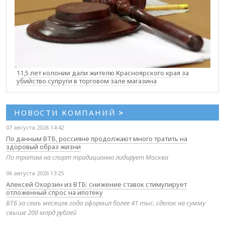
11,5 лет колонии дали жителю Красноярского края за
убийство супруги в торговом зале магазина
НОВОСТИ КОМПАНИЙ
>
07 августа 2026 14:42
По данным ВТБ, россияне продолжают много тратить на
здоровый образ жизни
По тратам на спорт традиционно лидирует Москва
06 августа 2026 13:25
Алексей Охорзин из ВТБ: снижение ставок стимулирует
отложенный спрос на ипотеку
ВТБ за семь месяцев года оформил более 41 тыс. сделок на сумму
свыше 200 млрд рублей