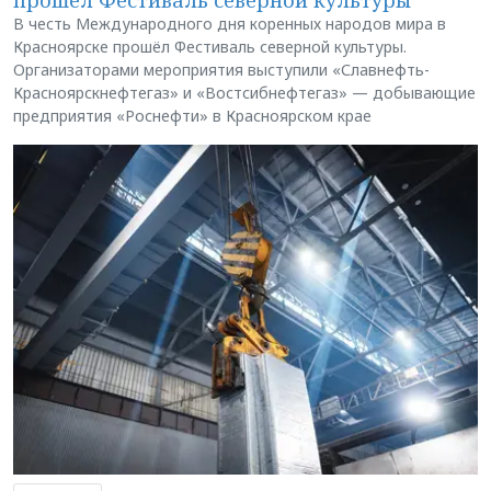
В честь Международного дня коренных народов мира в
Красноярске прошёл Фестиваль северной культуры.
Организаторами мероприятия выступили «Славнефть-
Красноярскнефтегаз» и «Востсибнефтегаз» — добывающие
предприятия «Роснефти» в Красноярском крае