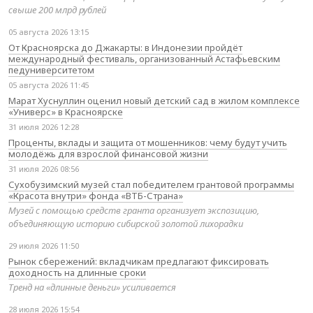
свыше 200 млрд рублей
05 августа 2026 13:15
От Красноярска до Джакарты: в Индонезии пройдёт
международный фестиваль, организованный Астафьевским
педуниверситетом
05 августа 2026 11:45
Марат Хуснуллин оценил новый детский сад в жилом комплексе
«Универс» в Красноярске
31 июля 2026 12:28
Проценты, вклады и защита от мошенников: чему будут учить
молодёжь для взрослой финансовой жизни
31 июля 2026 08:56
Сухобузимский музей стал победителем грантовой программы
«Красота внутри» фонда «ВТБ-Страна»
Музей с помощью средств гранта организует экспозицию,
объединяющую историю сибирской золотой лихорадки
29 июля 2026 11:50
Рынок сбережений: вкладчикам предлагают фиксировать
доходность на длинные сроки
Тренд на «длинные деньги» усиливается
28 июля 2026 15:54