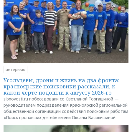
интервью
Усольцевы, дроны и жизнь на два фронта:
красноярские поисковики рассказали, к
какой черте подошли к августу 2026-го
sibnovosti.ru побеседовали со Светланой Торгашиной —
руководителем подразделения Красноярской региональной
общественной организации содействия поисковым работам
«Поиск пропавших детей» имени Оксаны Василишиной