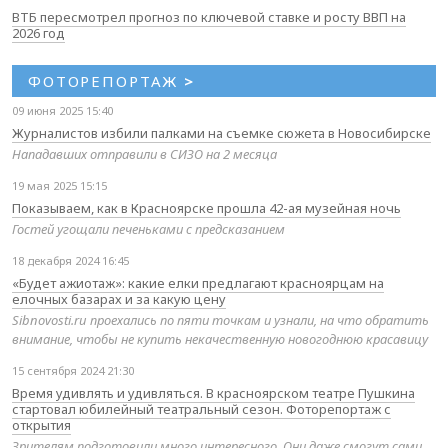
ВТБ пересмотрел прогноз по ключевой ставке и росту ВВП на
2026 год
ФОТОРЕПОРТАЖ
>
09 июня 2025 15:40
Журналистов избили палками на съемке сюжета в Новосибирске
Нападавших отправили в СИЗО на 2 месяца
19 мая 2025 15:15
Показываем, как в Красноярске прошла 42-ая музейная ночь
Гостей угощали печеньками с предсказанием
18 декабря 2024 16:45
«Будет ажиотаж»: какие елки предлагают красноярцам на
елочных базарах и за какую цену
Sibnovosti.ru проехались по пяти точкам и узнали, на что обратить
внимание, чтобы не купить некачественную новогоднюю красавицу
15 сентября 2024 21:30
Время удивлять и удивляться. В красноярском театре Пушкина
стартовал юбилейный театральный сезон. Фоторепортаж с
открытия
Зрителям подготовили много интересного. Они даже смогут сами