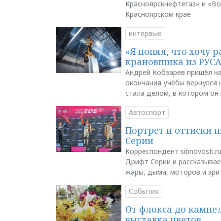
Красноярскнефтегаз» и «В
Красноярском крае
интервью
«Я понял, что хочу р
крановщика из РУС
Андрей Кобзарев пришёл на
окончания учёбы вернулся н
стала делом, в котором он
Автоспорт
Портрет и оттиски 
Серии
Корреспондент sibnovosti.r
Дрифт Серии и рассказывает
жары, дыма, моторов и зри
События
От флокса до камне
выставка цветов