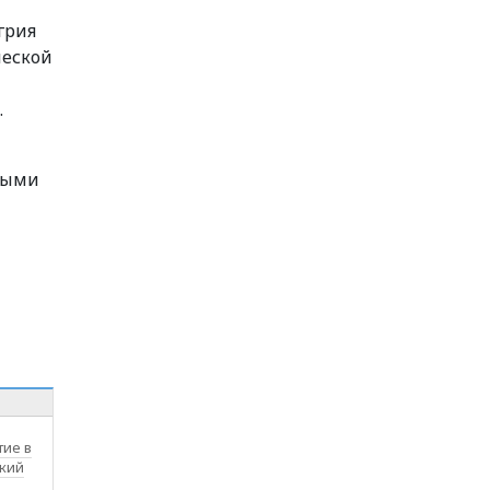
грия
ческой
.
ьными
тие в
кий