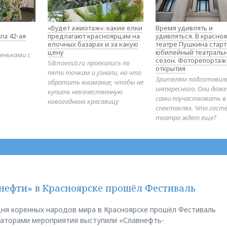
«Будет ажиотаж»: какие елки
Время удивлять и
ла 42-ая
предлагают красноярцам на
удивляться. В красно
елочных базарах и за какую
театре Пушкина стар
цену
юбилейный театраль
еньками с
сезон. Фоторепортаж
Sibnovosti.ru проехались по
открытия
пяти точкам и узнали, на что
Зрителям подготовил
обратить внимание, чтобы не
интересного. Они даж
купить некачественную
сами поучаствовать в
новогоднюю красавицу
спектаклях. Что гост
театра ждет еще?
нефти» в Красноярске прошёл Фестиваль
ня коренных народов мира в Красноярске прошёл Фестиваль
заторами мероприятия выступили «Славнефть-