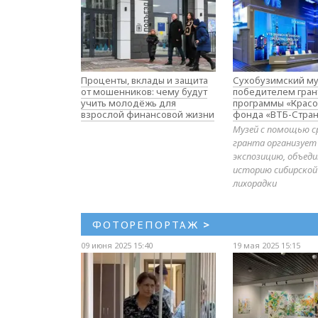
Проценты, вклады и защита
Сухобузимский му
от мошенников: чему будут
победителем гран
учить молодёжь для
программы «Красо
взрослой финансовой жизни
фонда «ВТБ-Стран
Музей с помощью с
гранта организует
экспозицию, объе
историю сибирской
лихорадки
ФОТОРЕПОРТАЖ
>
09 июня 2025 15:40
19 мая 2025 15:15