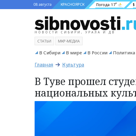
08 августа
КРАСНОЯРСК
Погода
17˚
$
НОВОСТИ СИБИРИ, УРАЛА И ДВ
СТАТЬИ
МКР-МЕДИА
В Сибири
В мире
В России
Политика
Главная
Культура
В Туве прошел студ
национальных культ