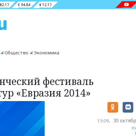
 82.17
€ 94.84
¥ 12.17
Общество
Экономика
енческий фестиваль
ур «Евразия 2014»
30 октябр
15:09,
К