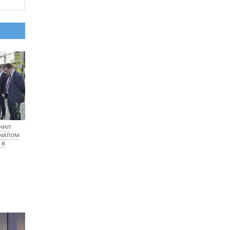
нил
 жилом
 в