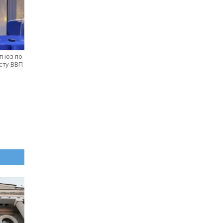
гноз по
сту ВВП