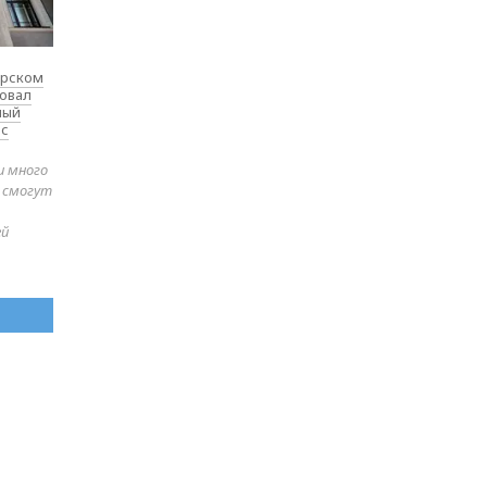
ярском
товал
ный
 с
и много
е смогут
ей