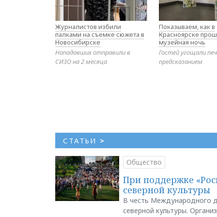
Журналистов избили
Показываем, как в
палками на съемке сюжета в
Красноярске прош
Новосибирске
музейная ночь
Нападавших отправили в
Гостей угощали печ
СИЗО на 2 месяца
предсказанием
СТАТЬИ
>
Общество
При поддержке «Рос
северной культуры
В честь Международного д
северной культуры. Органи