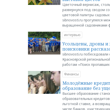
Цветочный вернисаж, столь
развернулся под сводом со
цветовой палитры садовых
sibnovosti.ru прогулялся 
выращенной садовниками 
интервью
Усольцевы, дроны и 
поисковики рассказа
sibnovosti.ru побеседовал
Красноярской регионально
работам «Поиск пропавших
Финансы
Молодёжные кредиты
образование без ущ
Высшее образование стано
образовательных кредитов 
льготной ставке, а возвра
числе банков, участвующих