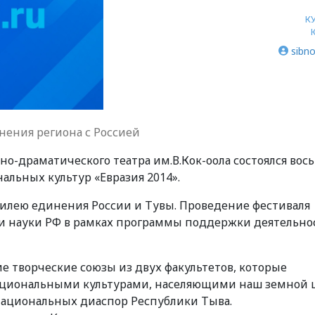
К
sibno
ения региона с Россией
ьно-драматического театра им.В.Кок-оола состоялся вос
альных культур «Евразия 2014».
билею единения России и Тувы. Проведение фестиваля
и науки РФ в рамках программы поддержки деятельно
е творческие союзы из двух факультетов, которые
циональными культурами, населяющими наш земной ш
национальных диаспор Республики Тыва.