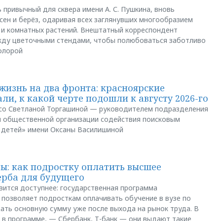
 привычный для сквера имени А. С. Пушкина, вновь
сен и берёз, одаривая всех заглянувших многообразием
 и комнатных растений. Внештатный корреспондент
между цветочными стендами, чтобы полюбоваться заботливо
флорой
жизнь на два фронта: красноярские
ли, к какой черте подошли к августу 2026-го
и со Светланой Торгашиной — руководителем подразделения
й общественной организации содействия поисковым
 детей» имени Оксаны Василишиной
: как подростку оплатить высшее
ерба для будущего
вится доступнее: государственная программа
позволяет подросткам оплачивать обучение в вузе по
щать основную сумму уже после выхода на рынок труда. В
 в программе, — Сбербанк, Т-банк — они выдают такие