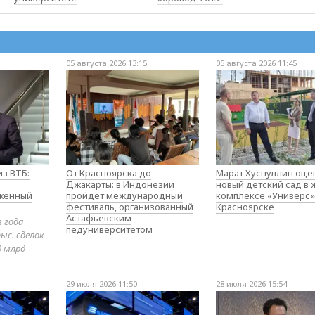
05 августа 2026 13:15
05 августа 2026 11:45
з ВТБ:
От Красноярска до
Марат Хуснуллин оце
Джакарты: в Индонезии
новый детский сад в
оженный
пройдёт международный
комплексе «Универс»
фестиваль, организованный
Красноярске
Астафьевским
в года
педуниверситетом
ыс. сделок
0 млрд
29 июля 2026 11:50
28 июля 2026 15:54