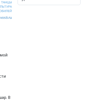
ТАНЦЫ
УЛЬТУРА
ЮБИЛЕЙ
vosti.ru
ьмой
сти
ар. В