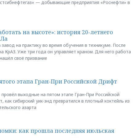
остсибнефтегаз» — добывающие предприятия «Роснефти» в
аботать на высоте»: история 20-летнего
АЛа
 завод на практику во время обучения в техникуме. После
а КрАЗ. Уже три года он управляет краном. Для него работа
 нашёл своё призвание
пятого этапа Гран-При Российской Дрифт
u провёл выходные на пятом этапе Гран-При Российской
, как сибирский уик-энд превратился в плотный коктейль из
тельского азарта
ломки: как прошла последняя июльская