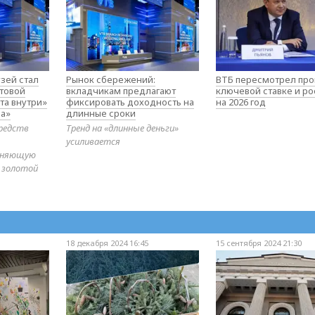
зей стал
Рынок сбережений:
ВТБ пересмотрел про
товой
вкладчикам предлагают
ключевой ставке и ро
та внутри»
фиксировать доходность на
на 2026 год
а»
длинные сроки
редств
Тренд на «длинные деньги»
усиливается
диняющую
 золотой
18 декабря 2024 16:45
15 сентября 2024 21:30