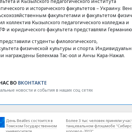
ьтета и Кызылского педагогического института
ического и исторического факультетов – Украину. Вен
ьскохозяйственным факультетами и факультетом физи
мил коллектив Кызылского педагогического колледжа и
ЕГФ и юридического факультета представляли Германию
 представили студенты филологического,
акультета физической культуры и спорта. Индивидуал
и награждены Белекмаа Тас-оол и Анчы Кара-Нажал.
НАС ВО
ВКОНТАКТЕ
альные новости и события в наших соц сетях
День Beatles состоится в
Более 3 тыс человек приняли учас
Томском Государственном
танцевальном флэшмобе "Сибирс
университете
хоровод-2013"