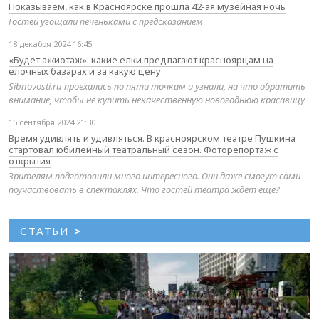
Показываем, как в Красноярске прошла 42-ая музейная ночь
Гостей угощали печеньками с предсказанием
18 декабря 2024 16:45
«Будет ажиотаж»: какие елки предлагают красноярцам на
елочных базарах и за какую цену
Sibnovosti.ru проехались по пяти точкам и узнали, на что обратить
внимание, чтобы не купить некачественную новогоднюю красавицу
15 сентября 2024 21:30
Время удивлять и удивляться. В красноярском театре Пушкина
стартовал юбилейный театральный сезон. Фоторепортаж с
открытия
Зрителям подготовили много интересного. Они даже смогут сами
поучаствовать в спектаклях. Что гостей театра ждет еще?
СТАТЬИ
>