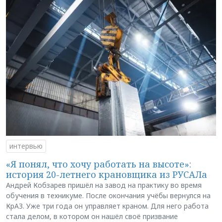
интервью
«Я понял, что хочу работать на высоте»:
история 20-летнего крановщика из РУСАЛа
Андрей Кобзарев пришёл на завод на практику во время
обучения в техникуме. После окончания учёбы вернулся на
КрАЗ. Уже три года он управляет краном. Для него работа
стала делом, в котором он нашёл своё призвание