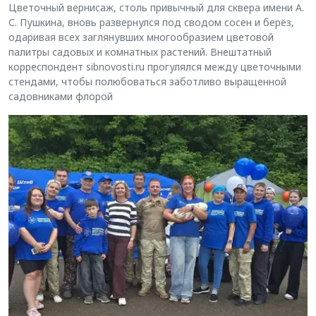
Цветочный вернисаж, столь привычный для сквера имени А.
С. Пушкина, вновь развернулся под сводом сосен и берёз,
одаривая всех заглянувших многообразием цветовой
палитры садовых и комнатных растений. Внештатный
корреспондент sibnovosti.ru прогулялся между цветочными
стендами, чтобы полюбоваться заботливо выращенной
садовниками флорой