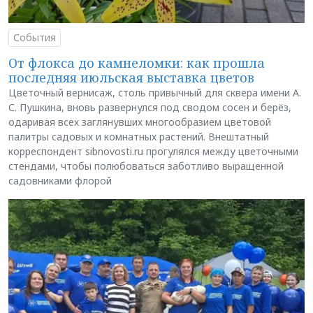
События
От флокса до камнеломки: как прошла
последняя июльская выставка цветов
Цветочный вернисаж, столь привычный для сквера имени А.
С. Пушкина, вновь развернулся под сводом сосен и берёз,
одаривая всех заглянувших многообразием цветовой
палитры садовых и комнатных растений. Внештатный
корреспондент sibnovosti.ru прогулялся между цветочными
стендами, чтобы полюбоваться заботливо выращенной
садовниками флорой