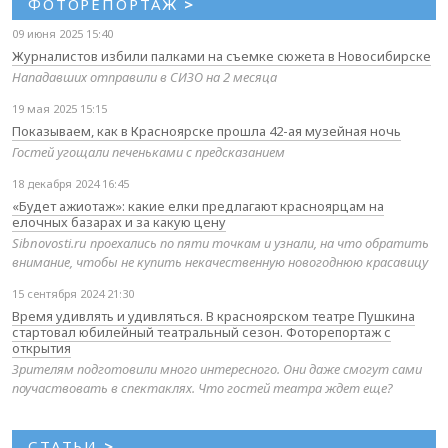
ФОТОРЕПОРТАЖ
>
09 июня 2025 15:40
Журналистов избили палками на съемке сюжета в Новосибирске
Нападавших отправили в СИЗО на 2 месяца
19 мая 2025 15:15
Показываем, как в Красноярске прошла 42-ая музейная ночь
Гостей угощали печеньками с предсказанием
18 декабря 2024 16:45
«Будет ажиотаж»: какие елки предлагают красноярцам на
елочных базарах и за какую цену
Sibnovosti.ru проехались по пяти точкам и узнали, на что обратить
внимание, чтобы не купить некачественную новогоднюю красавицу
15 сентября 2024 21:30
Время удивлять и удивляться. В красноярском театре Пушкина
стартовал юбилейный театральный сезон. Фоторепортаж с
открытия
Зрителям подготовили много интересного. Они даже смогут сами
поучаствовать в спектаклях. Что гостей театра ждет еще?
СТАТЬИ
>