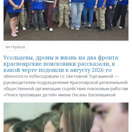
интервью
Усольцевы, дроны и жизнь на два фронта:
красноярские поисковики рассказали, к
какой черте подошли к августу 2026-го
sibnovosti.ru побеседовали со Светланой Торгашиной —
руководителем подразделения Красноярской региональной
общественной организации содействия поисковым работам
«Поиск пропавших детей» имени Оксаны Василишиной