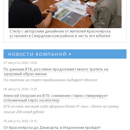
Стелу с авторским дизайном от жителей Красноярска
установят в Свердловском районе в честь его юбилея
НОВОСТИ КОМПАНИЙ
>
07 августа 2026 14:42
По данным ВТБ, россияне продолжают много тратить на
здоровый образ жизни
По тратам на спорт традиционно лидирует Москва
06 августа 2026 13:25
Алексей Охорзин из ВТБ: снижение ставок стимулирует
отложенный спрос на ипотеку
ВТБ за семь месяцев года оформил более 41 тыс. сделок на сумму
свыше 200 млрд рублей
05 августа 2026 13:15
От Красноярска до Джакарты: в Индонезии пройдёт