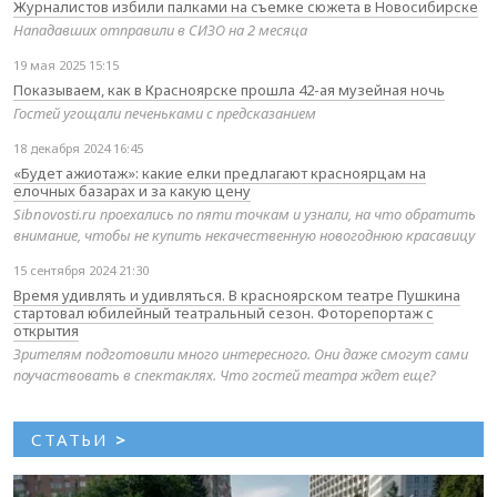
Журналистов избили палками на съемке сюжета в Новосибирске
Нападавших отправили в СИЗО на 2 месяца
19 мая 2025 15:15
Показываем, как в Красноярске прошла 42-ая музейная ночь
Гостей угощали печеньками с предсказанием
18 декабря 2024 16:45
«Будет ажиотаж»: какие елки предлагают красноярцам на
елочных базарах и за какую цену
Sibnovosti.ru проехались по пяти точкам и узнали, на что обратить
внимание, чтобы не купить некачественную новогоднюю красавицу
15 сентября 2024 21:30
Время удивлять и удивляться. В красноярском театре Пушкина
стартовал юбилейный театральный сезон. Фоторепортаж с
открытия
Зрителям подготовили много интересного. Они даже смогут сами
поучаствовать в спектаклях. Что гостей театра ждет еще?
СТАТЬИ
>