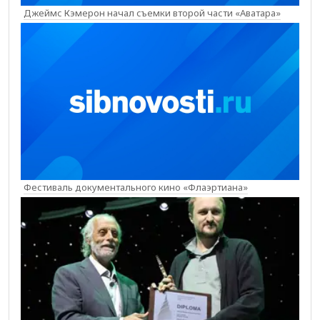
Джеймс Кэмерон начал съемки второй части «Аватара»
Фестиваль документального кино «Флаэртиана»