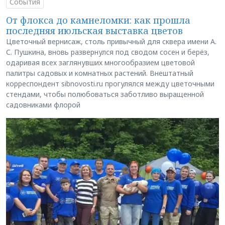
События
От флокса до камнеломки: как прошла
последняя июльская выставка цветов
Цветочный вернисаж, столь привычный для сквера имени А.
С. Пушкина, вновь развернулся под сводом сосен и берёз,
одаривая всех заглянувших многообразием цветовой
палитры садовых и комнатных растений. Внештатный
корреспондент sibnovosti.ru прогулялся между цветочными
стендами, чтобы полюбоваться заботливо выращенной
садовниками флорой