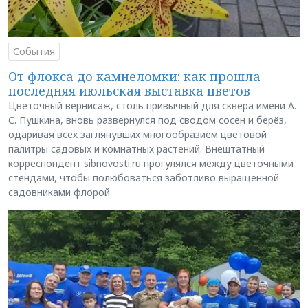
События
От флокса до камнеломки: как прошла
последняя июльская выставка цветов
Цветочный вернисаж, столь привычный для сквера имени А.
С. Пушкина, вновь развернулся под сводом сосен и берёз,
одаривая всех заглянувших многообразием цветовой
палитры садовых и комнатных растений. Внештатный
корреспондент sibnovosti.ru прогулялся между цветочными
стендами, чтобы полюбоваться заботливо выращенной
садовниками флорой