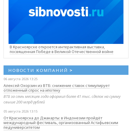
В Красноярске откроется интерактивная выставка,
посвященная Победе в Великой Отечественной войне
НОВОСТИ КОМПАНИЙ
>
06 августа 2026 13:25
Алексей Охорзин из ВТБ: снижение ставок стимулирует
отложенный спрос на ипотеку
ВТБ за семь месяцев года оформил более 41 тыс. сделок на сумму
свыше 200 млрд рублей
05 августа 2026 13:15
От Красноярска до Джакарты: в Индонезии пройдёт
международный фестиваль, организованный Астафьевским
педуниверситетом