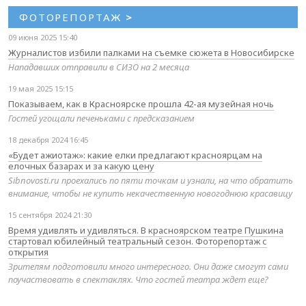
ФОТОРЕПОРТАЖ
>
09 июня 2025 15:40
Журналистов избили палками на съемке сюжета в Новосибирске
Нападавших отправили в СИЗО на 2 месяца
19 мая 2025 15:15
Показываем, как в Красноярске прошла 42-ая музейная ночь
Гостей угощали печеньками с предсказанием
18 декабря 2024 16:45
«Будет ажиотаж»: какие елки предлагают красноярцам на
елочных базарах и за какую цену
Sibnovosti.ru проехались по пяти точкам и узнали, на что обратить
внимание, чтобы не купить некачественную новогоднюю красавицу
15 сентября 2024 21:30
Время удивлять и удивляться. В красноярском театре Пушкина
стартовал юбилейный театральный сезон. Фоторепортаж с
открытия
Зрителям подготовили много интересного. Они даже смогут сами
поучаствовать в спектаклях. Что гостей театра ждет еще?