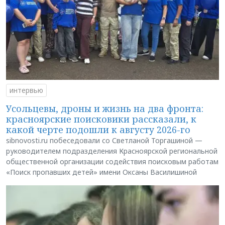
интервью
Усольцевы, дроны и жизнь на два фронта:
красноярские поисковики рассказали, к
какой черте подошли к августу 2026-го
sibnovosti.ru побеседовали со Светланой Торгашиной —
руководителем подразделения Красноярской региональной
общественной организации содействия поисковым работам
«Поиск пропавших детей» имени Оксаны Василишиной