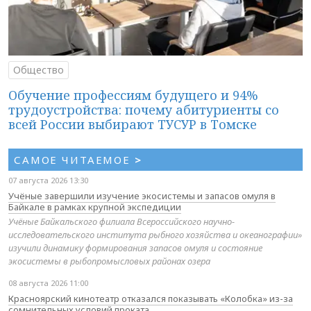
Общество
Обучение профессиям будущего и 94%
трудоустройства: почему абитуриенты со
всей России выбирают ТУСУР в Томске
САМОЕ ЧИТАЕМОЕ
>
07 августа 2026 13:30
Учёные завершили изучение экосистемы и запасов омуля в
Байкале в рамках крупной экспедиции
Учёные Байкальского филиала Всероссийского научно-
исследовательского института рыбного хозяйства и океанографии»
изучили динамику формирования запасов омуля и состояние
экосистемы в рыбопромысловых районах озера
08 августа 2026 11:00
Красноярский кинотеатр отказался показывать «Колобка» из-за
сомнительных условий проката