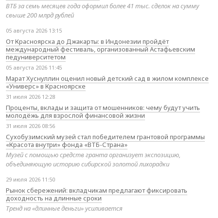
ВТБ за семь месяцев года оформил более 41 тыс. сделок на сумму
свыше 200 млрд рублей
05 августа 2026 13:15
От Красноярска до Джакарты: в Индонезии пройдёт
международный фестиваль, организованный Астафьевским
педуниверситетом
05 августа 2026 11:45
Марат Хуснуллин оценил новый детский сад в жилом комплексе
«Универс» в Красноярске
31 июля 2026 12:28
Проценты, вклады и защита от мошенников: чему будут учить
молодёжь для взрослой финансовой жизни
31 июля 2026 08:56
Сухобузимский музей стал победителем грантовой программы
«Красота внутри» фонда «ВТБ-Страна»
Музей с помощью средств гранта организует экспозицию,
объединяющую историю сибирской золотой лихорадки
29 июля 2026 11:50
Рынок сбережений: вкладчикам предлагают фиксировать
доходность на длинные сроки
Тренд на «длинные деньги» усиливается