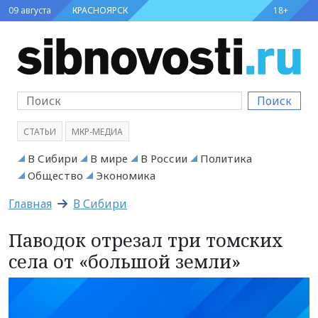
09 августа
КРАСНОЯРСК
18+
Поиск
СТАТЬИ
МКР-МЕДИА
В Сибири
В мире
В России
Политика
Общество
Экономика
Главная
В Сибири
Паводок отрезал три томских
села от «большой земли»