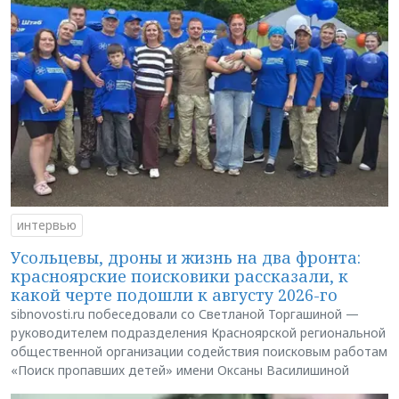
интервью
Усольцевы, дроны и жизнь на два фронта:
красноярские поисковики рассказали, к
какой черте подошли к августу 2026-го
sibnovosti.ru побеседовали со Светланой Торгашиной —
руководителем подразделения Красноярской региональной
общественной организации содействия поисковым работам
«Поиск пропавших детей» имени Оксаны Василишиной