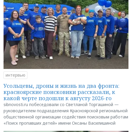
интервью
Усольцевы, дроны и жизнь на два фронта:
красноярские поисковики рассказали, к
какой черте подошли к августу 2026-го
sibnovosti.ru побеседовали со Светланой Торгашиной —
руководителем подразделения Красноярской региональной
общественной организации содействия поисковым работам
«Поиск пропавших детей» имени Оксаны Василишиной