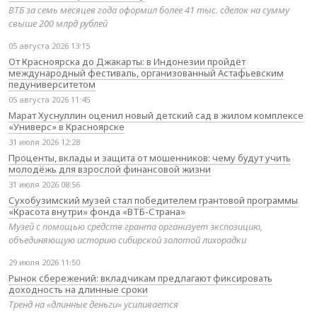
ВТБ за семь месяцев года оформил более 41 тыс. сделок на сумму
свыше 200 млрд рублей
05 августа 2026 13:15
От Красноярска до Джакарты: в Индонезии пройдёт
международный фестиваль, организованный Астафьевским
педуниверситетом
05 августа 2026 11:45
Марат Хуснуллин оценил новый детский сад в жилом комплексе
«Универс» в Красноярске
31 июля 2026 12:28
Проценты, вклады и защита от мошенников: чему будут учить
молодёжь для взрослой финансовой жизни
31 июля 2026 08:56
Сухобузимский музей стал победителем грантовой программы
«Красота внутри» фонда «ВТБ-Страна»
Музей с помощью средств гранта организует экспозицию,
объединяющую историю сибирской золотой лихорадки
29 июля 2026 11:50
Рынок сбережений: вкладчикам предлагают фиксировать
доходность на длинные сроки
Тренд на «длинные деньги» усиливается