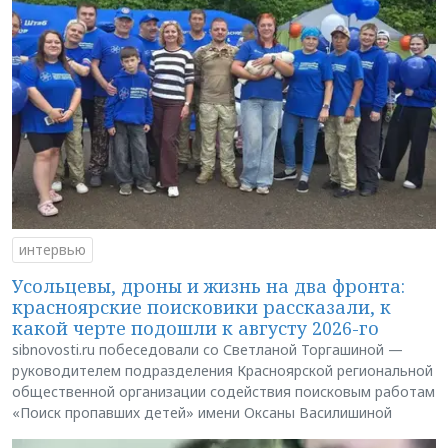
интервью
Усольцевы, дроны и жизнь на два фронта:
красноярские поисковики рассказали, к
какой черте подошли к августу 2026-го
sibnovosti.ru побеседовали со Светланой Торгашиной —
руководителем подразделения Красноярской региональной
общественной организации содействия поисковым работам
«Поиск пропавших детей» имени Оксаны Василишиной