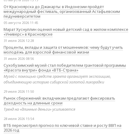
От Красноярска до Джакарты: в Индонезии пройдёт
международный фестиваль, организованный Астафьевским
педуниверситетом
05 августа 2026 11:45
Марат Хуснуллин оценил новый детский сад в жилом комплексе
«Универс» в Красноярске
31 июля 2026 12:28
Проценты, вклады и защита от мошенников: чему будут учить
молодёжь для взрослой финансовой жизни
31 июля 2026 08:56
Сухобузимский музей стал победителем грантовой программы
«Красота внутри» фонда «ВТБ-Страна»
Музей с помощью средств гранта организует экспозицию,
объединяющую историю сибирской золотой лихорадки
29 июля 2026 11:50
Рынок сбережений: вкладчикам предлагают фиксировать
доходность на длинные сроки
Тренд на «длинные деньги» усиливается
28 июля 2026 15:54
ВТБ пересмотрел прогноз по ключевой ставке и росту ВВП на
2026 год