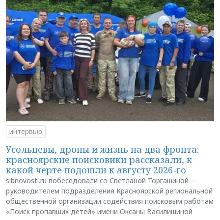
интервью
Усольцевы, дроны и жизнь на два фронта:
красноярские поисковики рассказали, к
какой черте подошли к августу 2026-го
sibnovosti.ru побеседовали со Светланой Торгашиной —
руководителем подразделения Красноярской региональной
общественной организации содействия поисковым работам
«Поиск пропавших детей» имени Оксаны Василишиной