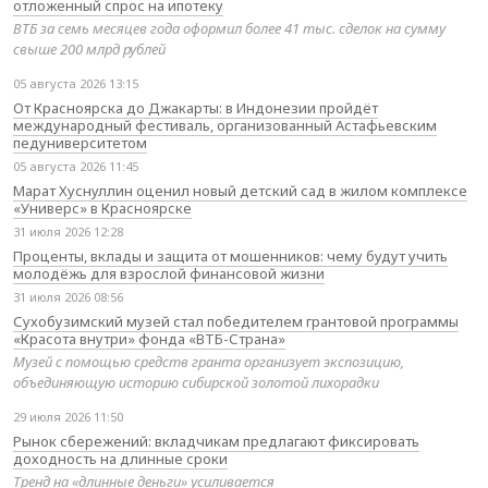
отложенный спрос на ипотеку
ВТБ за семь месяцев года оформил более 41 тыс. сделок на сумму
свыше 200 млрд рублей
05 августа 2026 13:15
От Красноярска до Джакарты: в Индонезии пройдёт
международный фестиваль, организованный Астафьевским
педуниверситетом
05 августа 2026 11:45
Марат Хуснуллин оценил новый детский сад в жилом комплексе
«Универс» в Красноярске
31 июля 2026 12:28
Проценты, вклады и защита от мошенников: чему будут учить
молодёжь для взрослой финансовой жизни
31 июля 2026 08:56
Сухобузимский музей стал победителем грантовой программы
«Красота внутри» фонда «ВТБ-Страна»
Музей с помощью средств гранта организует экспозицию,
объединяющую историю сибирской золотой лихорадки
29 июля 2026 11:50
Рынок сбережений: вкладчикам предлагают фиксировать
доходность на длинные сроки
Тренд на «длинные деньги» усиливается