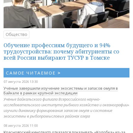
Общество
Обучение профессиям будущего и 94%
трудоустройства: почему абитуриенты со
всей России выбирают ТУСУР в Томске
САМОЕ ЧИТАЕМОЕ
>
07 августа 2026 13:30
Учёные завершили изучение экосистемы и запасов омуля в
Байкале в рамках крупной экспедиции
Учёные Байкальского филиала Всероссийского научно-
исследовательского института рыбного хозяйства и океанографии»
изучили динамику формирования запасов омуля и состояние
экосистемы в рыбопромысловых районах озера
08 августа 2026 11:00
Красноярский кинотеатр отказался показывать «Колобка» из-за