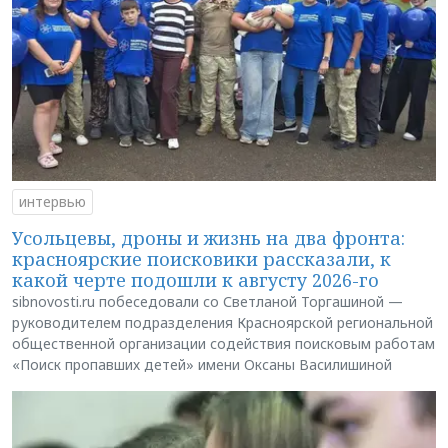
интервью
Усольцевы, дроны и жизнь на два фронта:
красноярские поисковики рассказали, к
какой черте подошли к августу 2026-го
sibnovosti.ru побеседовали со Светланой Торгашиной —
руководителем подразделения Красноярской региональной
общественной организации содействия поисковым работам
«Поиск пропавших детей» имени Оксаны Василишиной