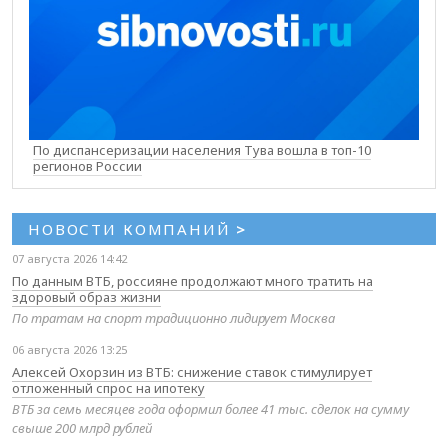
По диспансеризации населения Тува вошла в топ-10
регионов России
НОВОСТИ КОМПАНИЙ
>
07 августа 2026 14:42
По данным ВТБ, россияне продолжают много тратить на
здоровый образ жизни
По тратам на спорт традиционно лидирует Москва
06 августа 2026 13:25
Алексей Охорзин из ВТБ: снижение ставок стимулирует
отложенный спрос на ипотеку
ВТБ за семь месяцев года оформил более 41 тыс. сделок на сумму
свыше 200 млрд рублей