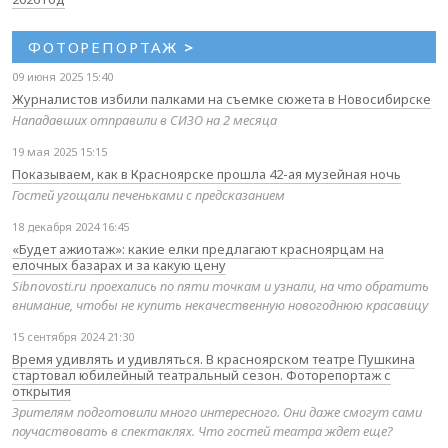
ФОТОРЕПОРТАЖ
>
09 июня 2025 15:40
Журналистов избили палками на съемке сюжета в Новосибирске
Нападавших отправили в СИЗО на 2 месяца
19 мая 2025 15:15
Показываем, как в Красноярске прошла 42-ая музейная ночь
Гостей угощали печеньками с предсказанием
18 декабря 2024 16:45
«Будет ажиотаж»: какие елки предлагают красноярцам на
елочных базарах и за какую цену
Sibnovosti.ru проехались по пяти точкам и узнали, на что обратить
внимание, чтобы не купить некачественную новогоднюю красавицу
15 сентября 2024 21:30
Время удивлять и удивляться. В красноярском театре Пушкина
стартовал юбилейный театральный сезон. Фоторепортаж с
открытия
Зрителям подготовили много интересного. Они даже смогут сами
поучаствовать в спектаклях. Что гостей театра ждет еще?