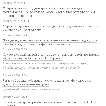
05 августа 2026 13:15
От Красноярска до Джакарты: в Индонезии пройдёт
международный фестиваль, организованный Астафьевским
педуниверситетом
05 августа 2026 11:45
Марат Хуснуллин оценил новый детский сад в жилом комплексе
«Универс» в Красноярске
31 июля 2026 12:28
Проценты, вклады и защита от мошенников: чему будут учить
молодёжь для взрослой финансовой жизни
31 июля 2026 08:56
Сухобузимский музей стал победителем грантовой программы
«Красота внутри» фонда «ВТБ-Страна»
Музей с помощью средств гранта организует экспозицию,
объединяющую историю сибирской золотой лихорадки
29 июля 2026 11:50
Рынок сбережений: вкладчикам предлагают фиксировать
доходность на длинные сроки
Тренд на «длинные деньги» усиливается
28 июля 2026 15:54
ВТБ пересмотрел прогноз по ключевой ставке и росту ВВП на
2026 год