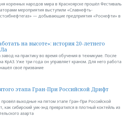
ня коренных народов мира в Красноярске прошёл Фестиваль
заторами мероприятия выступили «Славнефть-
остсибнефтегаз» — добывающие предприятия «Роснефти» в
аботать на высоте»: история 20-летнего
АЛа
 завод на практику во время обучения в техникуме. После
а КрАЗ. Уже три года он управляет краном. Для него работа
 нашёл своё призвание
пятого этапа Гран-При Российской Дрифт
u провёл выходные на пятом этапе Гран-При Российской
, как сибирский уик-энд превратился в плотный коктейль из
тельского азарта