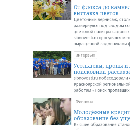
От флокса до камне
выставка цветов
Цветочный вернисаж, столь
развернулся под сводом со
цветовой палитры садовых
sibnovosti.ru прогулялся 
выращенной садовниками 
интервью
Усольцевы, дроны и 
поисковики рассказа
sibnovosti.ru побеседовал
Красноярской регионально
работам «Поиск пропавших
Финансы
Молодёжные кредиты
образование без ущ
Высшее образование стано