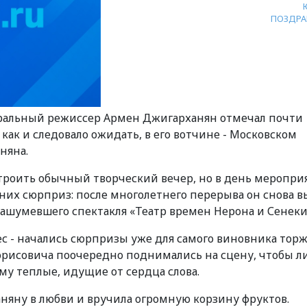
ПОЗДРА
тральный режиссер Армен Джигарханян отмечал почти
как и следовало ожидать, в его вотчине - Московском
няна.
троить обычный творческий вечер, но в день меропри
 них сюрприз: после многолетнего перерыва он снова 
 нашумевшего спектакля «Театр времен Нерона и Сенеки
вес - начались сюрпризы уже для самого виновника торж
Борисовича поочередно поднимались на сцену, чтобы л
му теплые, идущие от сердца слова.
аняну в любви и вручила огромную корзину фруктов.