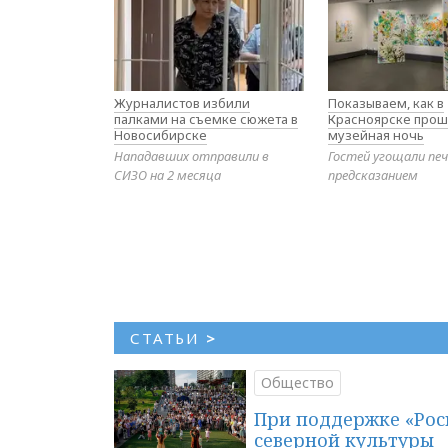
Журналистов избили
Показываем, как в
палками на съемке сюжета в
Красноярске прош
Новосибирске
музейная ночь
Нападавших отправили в
Гостей угощали печ
СИЗО на 2 месяца
предсказанием
СТАТЬИ
>
Общество
При поддержке «Рос
северной культуры