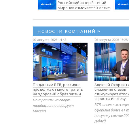
Российский актер Евгений
Миронов отмечает 50-летие
НОВОСТИ КОМПАНИЙ
>
07 августа 2026 14:42
06 августа 2026 13:25
По данным ВТБ, россияне
Алексей Охорзин и
продолжают много тратить
снижение ставок
на здоровый образ жизни
стимулирует отл
спрос на ипотеку
По тратам на спорт
ВТБ за семь месяце
традиционно лидирует
оформил более 41 т
Москва
на сумму свыше 20
рублей