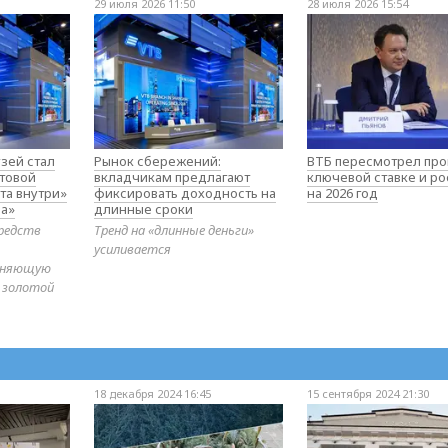
29 июля 2026 11:50
28 июля 2026 15:54
зей стал
Рынок сбережений:
ВТБ пересмотрел про
товой
вкладчикам предлагают
ключевой ставке и ро
та внутри»
фиксировать доходность на
на 2026 год
а»
длинные сроки
редств
Тренд на «длинные деньги»
усиливается
диняющую
 золотой
18 декабря 2024 16:45
15 сентября 2024 21:30