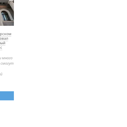
ярском
товал
ный
 с
и много
е смогут
ей