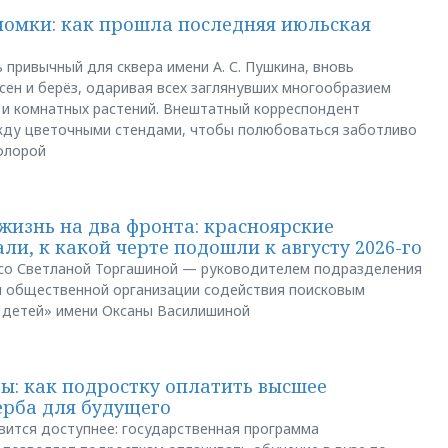
ломки: как прошла последняя июльская
 привычный для сквера имени А. С. Пушкина, вновь
сен и берёз, одаривая всех заглянувших многообразием
 и комнатных растений. Внештатный корреспондент
между цветочными стендами, чтобы полюбоваться заботливо
флорой
жизнь на два фронта: красноярские
ли, к какой черте подошли к августу 2026-го
и со Светланой Торгашиной — руководителем подразделения
й общественной организации содействия поисковым
 детей» имени Оксаны Василишиной
: как подростку оплатить высшее
ерба для будущего
вится доступнее: государственная программа