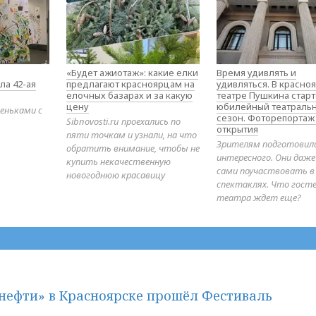
«Будет ажиотаж»: какие елки
Время удивлять и
ла 42-ая
предлагают красноярцам на
удивляться. В красно
елочных базарах и за какую
театре Пушкина стар
цену
юбилейный театраль
еньками с
сезон. Фоторепортаж
Sibnovosti.ru проехались по
открытия
пяти точкам и узнали, на что
Зрителям подготовил
обратить внимание, чтобы не
интересного. Они даж
купить некачественную
сами поучаствовать в
новогоднюю красавицу
спектаклях. Что гост
театра ждет еще?
нефти» в Красноярске прошёл Фестиваль