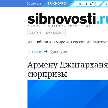
08 августа
КРАСНОЯРСК
Погода
16˚
$
НОВОСТИ СИБИРИ, УРАЛА И ДВ
СТАТЬИ
МКР-МЕДИА
В Сибири
В мире
В России
Политика
Главная
Культура
Армену Джигарханян
сюрпризы