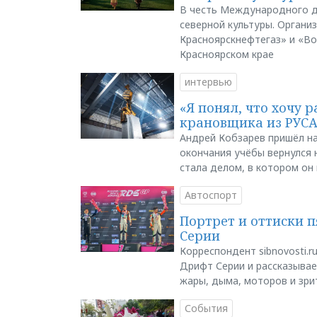
В честь Международного д
северной культуры. Органи
Красноярскнефтегаз» и «В
Красноярском крае
интервью
«Я понял, что хочу р
крановщика из РУС
Андрей Кобзарев пришёл на
окончания учёбы вернулся н
стала делом, в котором он
Автоспорт
Портрет и оттиски 
Серии
Корреспондент sibnovosti.r
Дрифт Серии и рассказывает
жары, дыма, моторов и зри
События