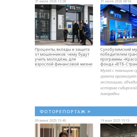
31 июля 2026 12:28
31 июля 2026 08:56
Проценты, вклады и защита
Сухобузимский му
от мошенников: чему будут
победителем гран
учить молодёжь для
программы «Красо
взрослой финансовой жизни
фонда «ВТБ-Стран
Музей с помощью с
гранта организует
экспозицию, объе
историю сибирской
лихорадки
ФОТОРЕПОРТАЖ
>
09 июня 2025 15:40
19 мая 2025 15:15