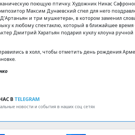
еханическую поющую птичку. Художник Никас Сафроно
омпозитор Максим Дунаевский спел для него поздрав
Д’Артаньян и три мушкетера», в котором заменил слова,
зыку к любому спектаклю, который в ближайшее время
 Актер Дмитрий Харатьян подарил куклу клоуна ручной
тправились в холл, чтобы отметить день рождения Арм
новке.
нко
НАС В
TELEGRAM
альные новости и события в наших соц сетях