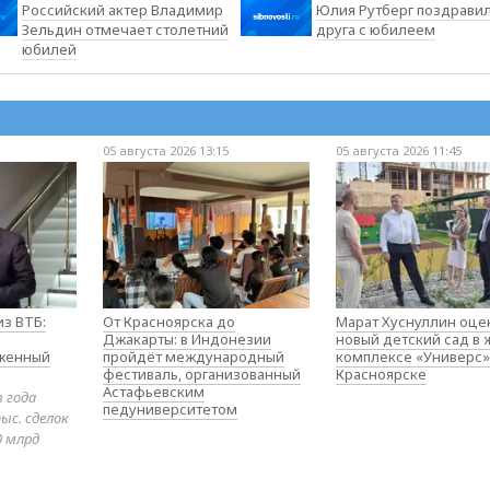
Российский актер Владимир
Юлия Рутберг поздрави
Зельдин отмечает столетний
друга с юбилеем
юбилей
05 августа 2026 13:15
05 августа 2026 11:45
з ВТБ:
От Красноярска до
Марат Хуснуллин оце
Джакарты: в Индонезии
новый детский сад в
оженный
пройдёт международный
комплексе «Универс»
фестиваль, организованный
Красноярске
Астафьевским
в года
педуниверситетом
ыс. сделок
0 млрд