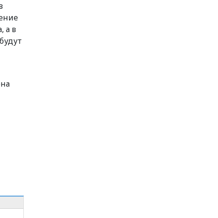
в
ление
 а в
 будут
ена