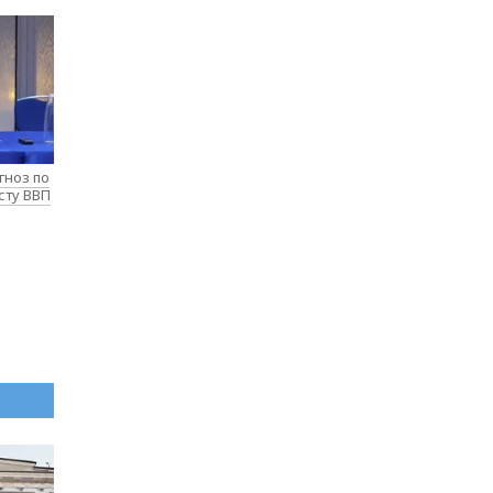
гноз по
сту ВВП