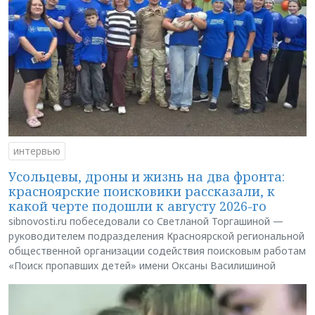
интервью
Усольцевы, дроны и жизнь на два фронта:
красноярские поисковики рассказали, к
какой черте подошли к августу 2026-го
sibnovosti.ru побеседовали со Светланой Торгашиной —
руководителем подразделения Красноярской региональной
общественной организации содействия поисковым работам
«Поиск пропавших детей» имени Оксаны Василишиной