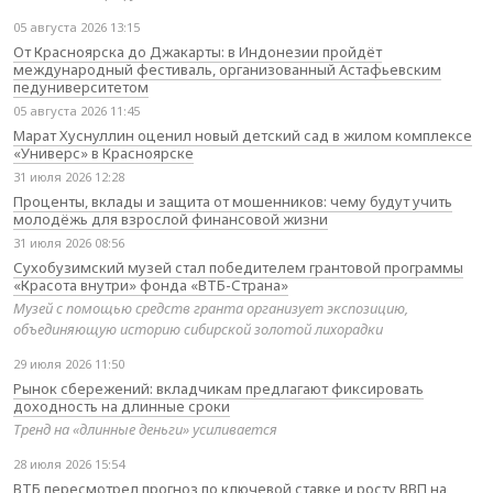
05 августа 2026 13:15
От Красноярска до Джакарты: в Индонезии пройдёт
международный фестиваль, организованный Астафьевским
педуниверситетом
05 августа 2026 11:45
Марат Хуснуллин оценил новый детский сад в жилом комплексе
«Универс» в Красноярске
31 июля 2026 12:28
Проценты, вклады и защита от мошенников: чему будут учить
молодёжь для взрослой финансовой жизни
31 июля 2026 08:56
Сухобузимский музей стал победителем грантовой программы
«Красота внутри» фонда «ВТБ-Страна»
Музей с помощью средств гранта организует экспозицию,
объединяющую историю сибирской золотой лихорадки
29 июля 2026 11:50
Рынок сбережений: вкладчикам предлагают фиксировать
доходность на длинные сроки
Тренд на «длинные деньги» усиливается
28 июля 2026 15:54
ВТБ пересмотрел прогноз по ключевой ставке и росту ВВП на