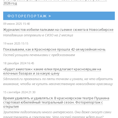
2026 год
ФОТОРЕПОРТАЖ
>
09 июня 2025 15:40
Журналистов избили палками на съемке сюжета в Новосибирске
Нападавших отправили в СИЗО на 2 месяца
19 мая 2025 15:15
Показываем, как в Красноярске прошла 42-ая музейная ночь
Гостей угощали печеньками с предсказанием
18 декабря 2024 16:45
«Будет ажиотаж»: какие елки предлагают красноярцам на
елочных базарах и за какую цену
Sibnovosti.ru проехались по пяти точкам и узнали, на что обратить
внимание, чтобы не купить некачественную новогоднюю красавицу
15 сентября 2024 21:30
Время удивлять и удивляться. В красноярском театре Пушкина
стартовал юбилейный театральный сезон. Фоторепортаж с
открытия
Зрителям подготовили много интересного. Они даже смогут сами
поучаствовать в спектаклях. Что гостей театра ждет еще?