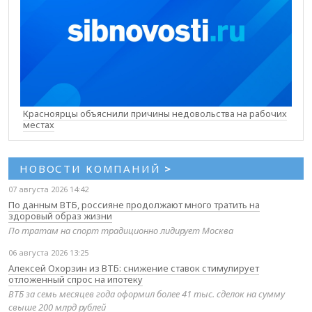
Красноярцы объяснили причины недовольства на рабочих
местах
НОВОСТИ КОМПАНИЙ
>
07 августа 2026 14:42
По данным ВТБ, россияне продолжают много тратить на
здоровый образ жизни
По тратам на спорт традиционно лидирует Москва
06 августа 2026 13:25
Алексей Охорзин из ВТБ: снижение ставок стимулирует
отложенный спрос на ипотеку
ВТБ за семь месяцев года оформил более 41 тыс. сделок на сумму
свыше 200 млрд рублей