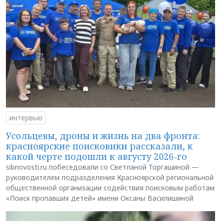
интервью
Усольцевы, дроны и жизнь на два фронта:
красноярские поисковики рассказали, к
какой черте подошли к августу 2026-го
sibnovosti.ru побеседовали со Светланой Торгашиной —
руководителем подразделения Красноярской региональной
общественной организации содействия поисковым работам
«Поиск пропавших детей» имени Оксаны Василишиной