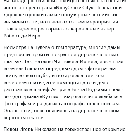
На западе российской столицы состоялось открытие
японского ресторана «
Noby
Crocus
City
». По красной
дорожке прошли самые популярные российские
знаменитости, но главным гостем мероприятия
стал владелец ресторана - оскароносный актер
Роберт де Ниро.
Несмотря на нулевую температуру, многие дамы
предпочли пройти по красной дорожке в легких
платьях. Так, Наталья Чистякова-Ионова, известная
всем как Глюкоза, перед выходом к фотографам
скинула свою шубку и позировала в легком
вечернем платье, а ее помощница то и дело
расправляла шлейф. Актриса Елена Подкаминская -
звезда сериала «Кухня» - очаровательно улыбалась
фотографам и раздавала автографы поклонникам.
Она, кстати, тоже появилась на дорожке в легком
коротком платье.
Певец Игорь Николаев на торжественное открытие