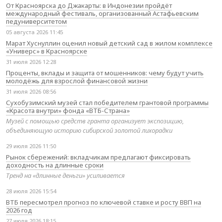
От Красноярска до Джакарты: в Индонезии пройдёт
международный фестиваль, организованный Астафьевским
педуниверситетом
05 августа 2026 11:45
Марат Хуснуллин оценил новый детский сад в жилом комплексе
«Универс» в Красноярске
31 июля 2026 12:28
Проценты, вклады и защита от мошенников: чему будут учить
молодёжь для взрослой финансовой жизни
31 июля 2026 08:56
Сухобузимский музей стал победителем грантовой программы
«Красота внутри» фонда «ВТБ-Страна»
Музей с помощью средств гранта организует экспозицию,
объединяющую историю сибирской золотой лихорадки
29 июля 2026 11:50
Рынок сбережений: вкладчикам предлагают фиксировать
доходность на длинные сроки
Тренд на «длинные деньги» усиливается
28 июля 2026 15:54
ВТБ пересмотрел прогноз по ключевой ставке и росту ВВП на
2026 год
27 июля 2026 18:15