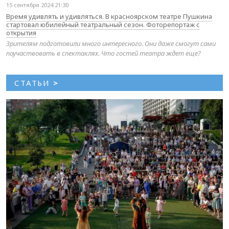
15 сентября 2024 21:30
Время удивлять и удивляться. В красноярском театре Пушкина
стартовал юбилейный театральный сезон. Фоторепортаж с
открытия
Зрителям подготовили много интересного. Они даже смогут сами
поучаствовать в спектаклях. Что гостей театра ждет еще?
СТАТЬИ
>