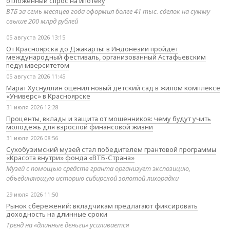
отложенный спрос на ипотеку
ВТБ за семь месяцев года оформил более 41 тыс. сделок на сумму
свыше 200 млрд рублей
05 августа 2026 13:15
От Красноярска до Джакарты: в Индонезии пройдёт
международный фестиваль, организованный Астафьевским
педуниверситетом
05 августа 2026 11:45
Марат Хуснуллин оценил новый детский сад в жилом комплексе
«Универс» в Красноярске
31 июля 2026 12:28
Проценты, вклады и защита от мошенников: чему будут учить
молодёжь для взрослой финансовой жизни
31 июля 2026 08:56
Сухобузимский музей стал победителем грантовой программы
«Красота внутри» фонда «ВТБ-Страна»
Музей с помощью средств гранта организует экспозицию,
объединяющую историю сибирской золотой лихорадки
29 июля 2026 11:50
Рынок сбережений: вкладчикам предлагают фиксировать
доходность на длинные сроки
Тренд на «длинные деньги» усиливается