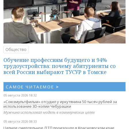
Общество
Обучение профессиям будущего и 94%
трудоустройства: почему абитуриенты со
всей России выбирают ТУСУР в Томске
САМОЕ ЧИТАЕМОЕ
>
05 августа 2026 18:32
«Союзмультфильм» отсудил у иркутянина 50 тысяч рублей за
использование 3D-копии Чебурашки
Мужчина использовал модель в коммерческих целях
05 августа 2026 08:33
Цепное смертельное ДТП произошло в Красноярском крае