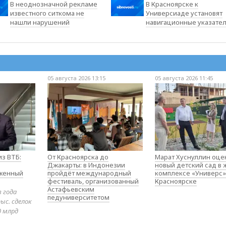
В неоднозначной рекламе
В Красноярске к
известного ситкома не
Универсиаде установят
нашли нарушений
навигационные указате
05 августа 2026 13:15
05 августа 2026 11:45
з ВТБ:
От Красноярска до
Марат Хуснуллин оце
Джакарты: в Индонезии
новый детский сад в
оженный
пройдёт международный
комплексе «Универс»
фестиваль, организованный
Красноярске
Астафьевским
в года
педуниверситетом
ыс. сделок
0 млрд