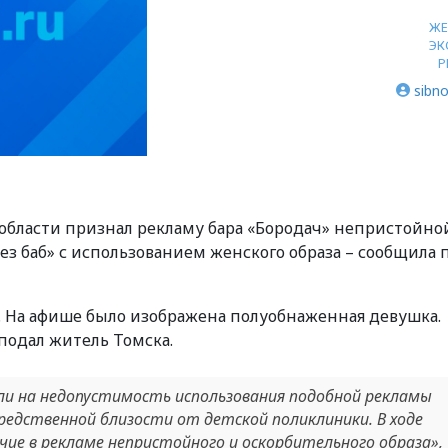
Ж
ЭК
Р
sibno
области признал рекламу бара «Бородач» непристойно
 баб» с использованием женского образа – сообщила 
ре. На афише было изображена полуобнаженная девушка.
подал житель Томска.
ли на недопустимость использования подобной рекламы
редственной близости от детской поликлиники. В ходе
ие в рекламе непристойного и оскорбительного образа»,