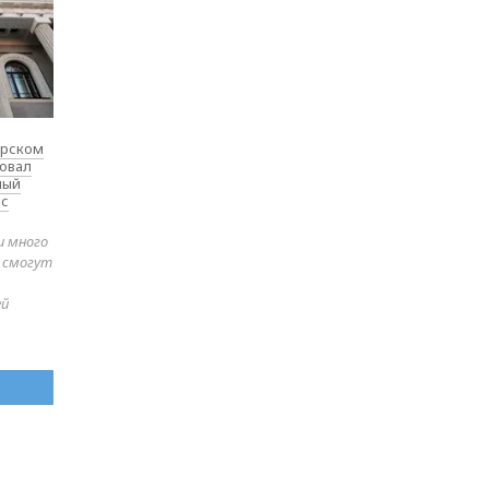
ярском
товал
ный
 с
и много
е смогут
ей