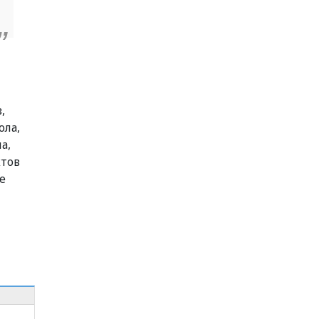
,
ола,
а,
ктов
е