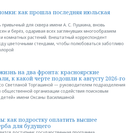
ломки: как прошла последняя июльская
 привычный для сквера имени А. С. Пушкина, вновь
сен и берёз, одаривая всех заглянувших многообразием
 и комнатных растений. Внештатный корреспондент
между цветочными стендами, чтобы полюбоваться заботливо
флорой
жизнь на два фронта: красноярские
ли, к какой черте подошли к августу 2026-го
и со Светланой Торгашиной — руководителем подразделения
й общественной организации содействия поисковым
 детей» имени Оксаны Василишиной
: как подростку оплатить высшее
ерба для будущего
вится доступнее: государственная программа