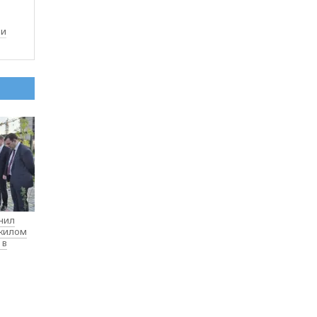
ли
нил
 жилом
 в