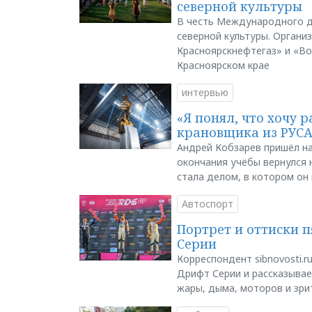
северной культуры
В честь Международного д
северной культуры. Органи
Красноярскнефтегаз» и «В
Красноярском крае
интервью
«Я понял, что хочу р
крановщика из РУС
Андрей Кобзарев пришёл на
окончания учёбы вернулся н
стала делом, в котором он
Автоспорт
Портрет и оттиски 
Серии
Корреспондент sibnovosti.r
Дрифт Серии и рассказывает
жары, дыма, моторов и зри