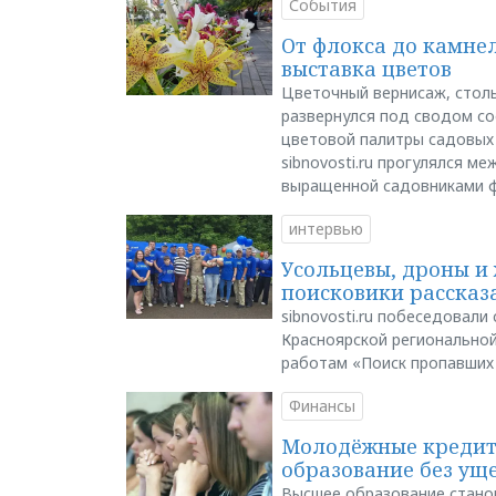
События
От флокса до камне
выставка цветов
Цветочный вернисаж, столь
развернулся под сводом со
цветовой палитры садовых
sibnovosti.ru прогулялся 
выращенной садовниками 
интервью
Усольцевы, дроны и 
поисковики рассказа
sibnovosti.ru побеседовал
Красноярской регионально
работам «Поиск пропавших
Финансы
Молодёжные кредиты
образование без ущ
Высшее образование стано