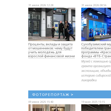
31 июля 2026 12:28
31 июля 2026 08:56
Проценты, вклады и защита
Сухобузимский му
от мошенников: чему будут
победителем гран
учить молодёжь для
программы «Красо
взрослой финансовой жизни
фонда «ВТБ-Стран
Музей с помощью с
гранта организует
экспозицию, объе
историю сибирской
лихорадки
ФОТОРЕПОРТАЖ
>
09 июня 2025 15:40
19 мая 2025 15:15