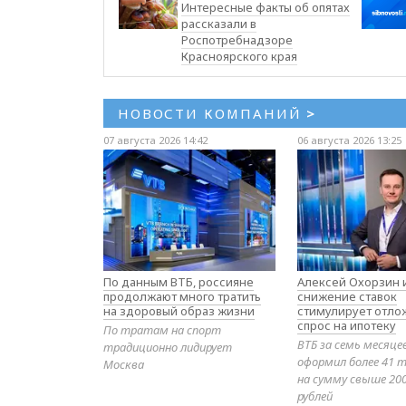
Интересные факты об опятах
рассказали в
Роспотребнадзоре
Красноярского края
НОВОСТИ КОМПАНИЙ
>
07 августа 2026 14:42
06 августа 2026 13:25
По данным ВТБ, россияне
Алексей Охорзин и
продолжают много тратить
снижение ставок
на здоровый образ жизни
стимулирует отл
спрос на ипотеку
По тратам на спорт
ВТБ за семь месяце
традиционно лидирует
оформил более 41 т
Москва
на сумму свыше 20
рублей