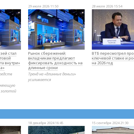
29 июля 2026 11:50
28 июля 2026 15:54
зей стал
Рынок сбережений:
ВТБ пересмотрел про
товой
вкладчикам предлагают
ключевой ставке и ро
та внутри»
фиксировать доходность на
на 2026 год
а»
длинные сроки
редств
Тренд на «длинные деньги»
усиливается
диняющую
 золотой
18 декабря 2024 16:45
15 сентября 2024 21:30