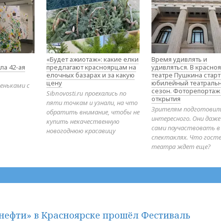
«Будет ажиотаж»: какие елки
Время удивлять и
ла 42-ая
предлагают красноярцам на
удивляться. В красно
елочных базарах и за какую
театре Пушкина стар
цену
юбилейный театраль
еньками с
сезон. Фоторепортаж
Sibnovosti.ru проехались по
открытия
пяти точкам и узнали, на что
Зрителям подготовил
обратить внимание, чтобы не
интересного. Они даж
купить некачественную
сами поучаствовать в
новогоднюю красавицу
спектаклях. Что гост
театра ждет еще?
нефти» в Красноярске прошёл Фестиваль