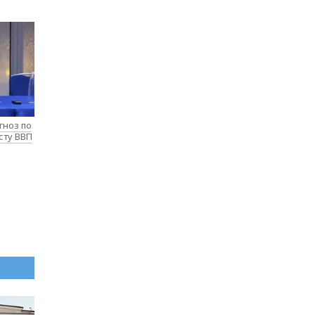
гноз по
сту ВВП