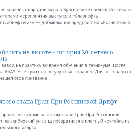
ня коренных народов мира в Красноярске прошёл Фестиваль
заторами мероприятия выступили «Славнефть-
остсибнефтегаз» — добывающие предприятия «Роснефти» в
аботать на высоте»: история 20-летнего
АЛа
 завод на практику во время обучения в техникуме. После
а КрАЗ. Уже три года он управляет краном. Для него работа
 нашёл своё призвание
пятого этапа Гран-При Российской Дрифт
u провёл выходные на пятом этапе Гран-При Российской
, как сибирский уик-энд превратился в плотный коктейль из
тельского азарта