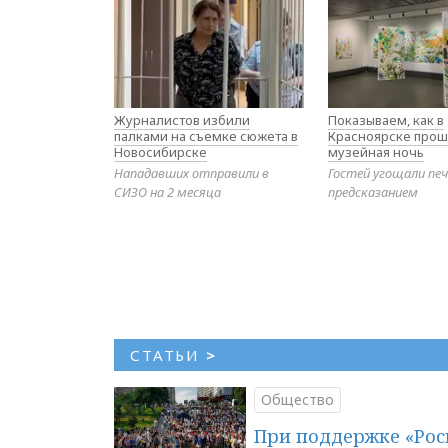
Журналистов избили
Показываем, как в
палками на съемке сюжета в
Красноярске прош
Новосибирске
музейная ночь
Нападавших отправили в
Гостей угощали печ
СИЗО на 2 месяца
предсказанием
СТАТЬИ
>
Общество
При поддержке «Рос