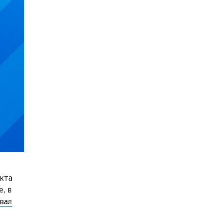
кта
, в
вал