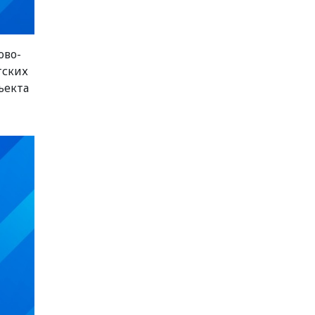
ово-
тских
ъекта