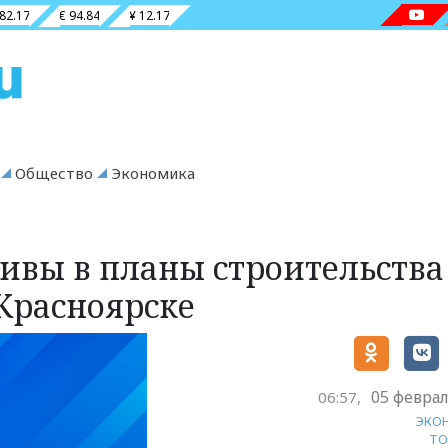
 82.17
€ 94.84
¥ 12.17
Общество
Экономика
тивы в планы строительства
 Красноярске
05 феврал
06:57,
ЭКО
ТО