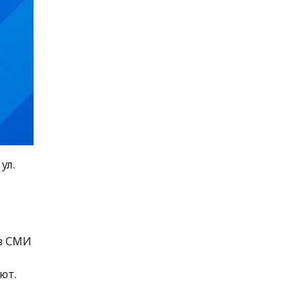
ул.
 в СМИ
ют.