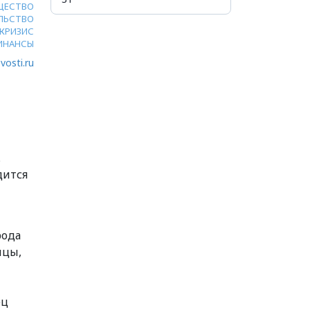
ЩЕСТВО
ЛЬСТВО
КРИЗИС
ИНАНСЫ
vosti.ru
.
дится
рода
нцы,
ец