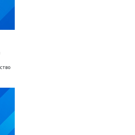
и
ьство