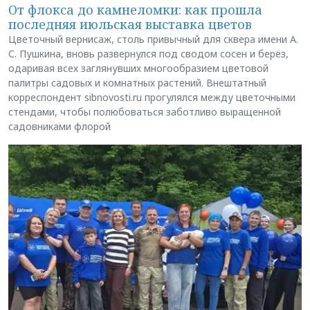
От флокса до камнеломки: как прошла
последняя июльская выставка цветов
Цветочный вернисаж, столь привычный для сквера имени А.
С. Пушкина, вновь развернулся под сводом сосен и берёз,
одаривая всех заглянувших многообразием цветовой
палитры садовых и комнатных растений. Внештатный
корреспондент sibnovosti.ru прогулялся между цветочными
стендами, чтобы полюбоваться заботливо выращенной
садовниками флорой