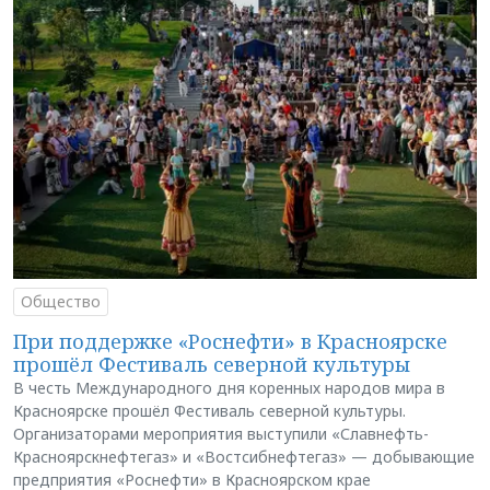
Общество
При поддержке «Роснефти» в Красноярске
прошёл Фестиваль северной культуры
В честь Международного дня коренных народов мира в
Красноярске прошёл Фестиваль северной культуры.
Организаторами мероприятия выступили «Славнефть-
Красноярскнефтегаз» и «Востсибнефтегаз» — добывающие
предприятия «Роснефти» в Красноярском крае