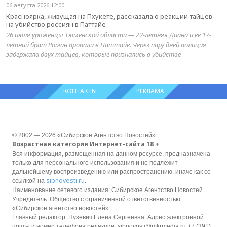
06 августа 2026 12:00
Красноярка, живущая на Пхукете, рассказала о реакции тайцев
на убийство россиян в Паттайе
26 июля уроженцы Тюменской области — 22-летняя Диана и её 17-
летний брат Роман пропали в Паттайе. Через пару дней полиция
задержала двух тайцев, которые признались в убийстве
КОНТАКТЫ
РЕКЛАМА
© 2002 — 2026 «Сибирское Агентство Новостей»
Возрастная категория Интернет-сайта 18 +
Вся информация, размещенная на данном ресурсе, предназначена
только для персонального использования и не подлежит
дальнейшему воспроизведению или распространению, иначе как со
sibnovosti.ru
ссылкой на
.
Наименование сетевого издания: Сибирское Агентство Новостей
Учредитель: Общество с ограниченной ответственностью
«Сибирское агентство новостей»
Главный редактор: Пузевич Елена Сергеевна. Адрес электронной
почты и номер телефона редакции: sibnovosti@mkrmedia.ru +7 (391)