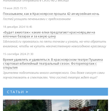
Нападавших отправили в СИЗО на 2 месяца
19 мая 2025 15:15
Показываем, как в Красноярске прошла 42-ая музейная ночь
Гостей угощали печеньками с предсказанием
18 декабря 2024 16:45
«Будет ажиотаж»: какие елки предлагают красноярцам на
елочных базарах и за какую цену
Sibnovosti.ru проехались по пяти точкам и узнали, на что обратить
внимание, чтобы не купить некачественную новогоднюю красавицу
15 сентября 2024 21:30
Время удивлять и удивляться. В красноярском театре Пушкина
стартовал юбилейный театральный сезон. Фоторепортаж с
открытия
Зрителям подготовили много интересного. Они даже смогут сами
поучаствовать в спектаклях. Что гостей театра ждет еще?
СТАТЬИ
>