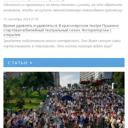
Sibnovosti.ru проехались по пяти точкам и узнали, на что обратить
внимание, чтобы не купить некачественную новогоднюю красавицу
15 сентября 2024 21:30
Время удивлять и удивляться. В красноярском театре Пушкина
стартовал юбилейный театральный сезон. Фоторепортаж с
открытия
Зрителям подготовили много интересного. Они даже смогут сами
поучаствовать в спектаклях. Что гостей театра ждет еще?
СТАТЬИ
>