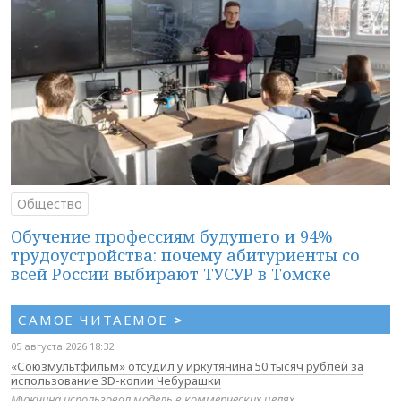
Общество
Обучение профессиям будущего и 94%
трудоустройства: почему абитуриенты со
всей России выбирают ТУСУР в Томске
САМОЕ ЧИТАЕМОЕ
>
05 августа 2026 18:32
«Союзмультфильм» отсудил у иркутянина 50 тысяч рублей за
использование 3D-копии Чебурашки
Мужчина использовал модель в коммерческих целях