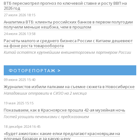
ВТБ пересмотрел прогноз по ключевой ставке и росту ВВП на
2026 год
27 июля 2026 18:15
Аналитика ВТБ: клиенты российских банков в первом полугодии
получили меньше кешбэка, чем в прошлом
24 июля 2026 13:58
Расчёты малого и среднего бизнеса России с Китаем дешевеют
на фоне роста товарооборота
Китай остаётся крупнейшим внешнеторговым партнером России
ФОТОРЕПОРТАЖ
>
09 июня 2025 15:40
Журналистов избили палками на съемке сюжета в Новосибирске
Нападавших отправили в СИЗО на 2 месяца
19 мая 2025 15:15
Показываем, как в Красноярске прошла 42-ая музейная ночь
Гостей угощали печеньками с предсказанием
18 декабря 2024 16:45
«Будет ажиотаж»: какие елки предлагают красноярцам на
елочных базарах и за какую цену