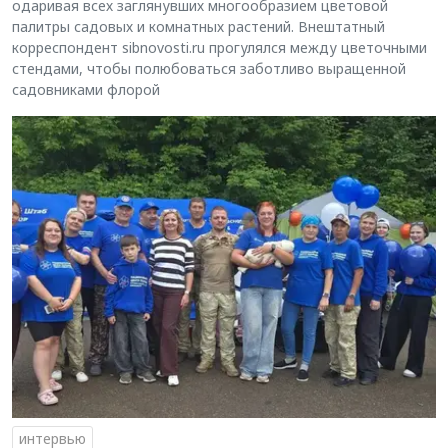
одаривая всех заглянувших многообразием цветовой
палитры садовых и комнатных растений. Внештатный
корреспондент sibnovosti.ru прогулялся между цветочными
стендами, чтобы полюбоваться заботливо выращенной
садовниками флорой
интервью