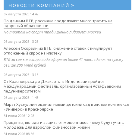
НОВОСТИ КОМПАНИЙ
>
07 августа 2026 14:42
По данным ВТБ, россияне продолжают много тратить на
здоровый образ жизни
По тратам на спорт традиционно лидирует Москва
06 августа 2026 13:25
Алексей Охорзин из ВТБ: снижение ставок стимулирует
отложенный спрос на ипотеку
ВТБ за семь месяцев года оформил более 41 тыс. сделок на сумму
свыше 200 млрд рублей
05 августа 2026 13:15
От Красноярска до Джакарты: в Индонезии пройдёт
международный фестиваль, организованный Астафьевским
педуниверситетом
05 августа 2026 11:45
Марат Хуснуллин оценил новый детский сад в жилом комплексе
«Универс» в Красноярске
31 июля 2026 12:28
Проценты, вклады и защита от мошенников: чему будут учить
молодёжь для взрослой финансовой жизни
31 июля 2026 08:56