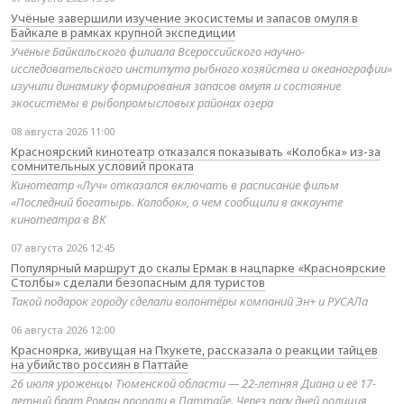
Учёные завершили изучение экосистемы и запасов омуля в
Байкале в рамках крупной экспедиции
Учёные Байкальского филиала Всероссийского научно-
исследовательского института рыбного хозяйства и океанографии»
изучили динамику формирования запасов омуля и состояние
экосистемы в рыбопромысловых районах озера
08 августа 2026 11:00
Красноярский кинотеатр отказался показывать «Колобка» из-за
сомнительных условий проката
Кинотеатр «Луч» отказался включать в расписание фильм
«Последний богатырь. Колобок», о чем сообщили в аккаунте
кинотеатра в ВК
07 августа 2026 12:45
Популярный маршрут до скалы Ермак в нацпарке «Красноярские
Столбы» сделали безопасным для туристов
Такой подарок городу сделали волонтёры компаний Эн+ и РУСАЛа
06 августа 2026 12:00
Красноярка, живущая на Пхукете, рассказала о реакции тайцев
на убийство россиян в Паттайе
26 июля уроженцы Тюменской области — 22-летняя Диана и её 17-
летний брат Роман пропали в Паттайе. Через пару дней полиция